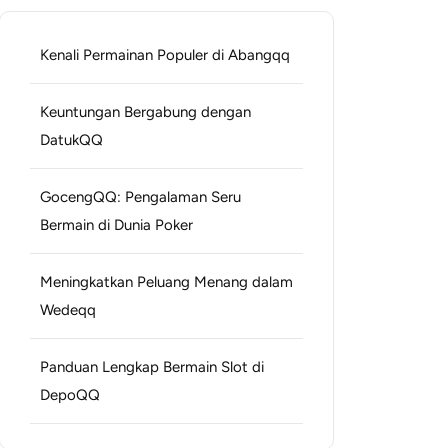
Kenali Permainan Populer di Abangqq
Keuntungan Bergabung dengan
DatukQQ
GocengQQ: Pengalaman Seru
Bermain di Dunia Poker
Meningkatkan Peluang Menang dalam
Wedeqq
Panduan Lengkap Bermain Slot di
DepoQQ