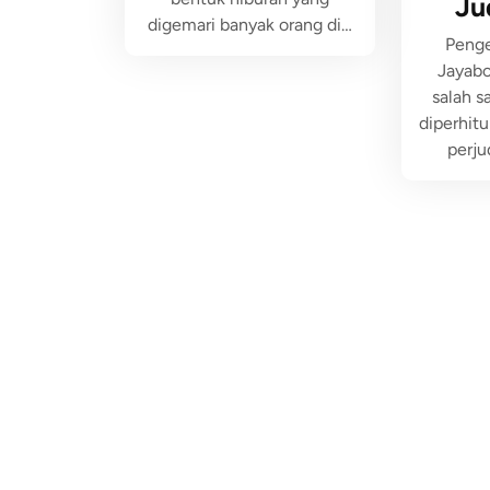
Ju
digemari banyak orang di…
Penge
Jayabo
salah s
diperhit
perju