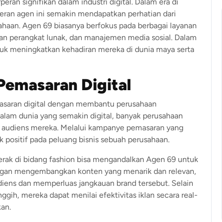
ran signifikan dalam industri digital. Dalam era di
eran agen ini semakin mendapatkan perhatian dari
ahaan. Agen 69 biasanya berfokus pada berbagai layanan
gan perangkat lunak, dan manajemen media sosial. Dalam
uk meningkatkan kehadiran mereka di dunia maya serta
Pemasaran Digital
saran digital dengan membantu perusahaan
lam dunia yang semakin digital, banyak perusahaan
 audiens mereka. Melalui kampanye pemasaran yang
 positif pada peluang bisnis sebuah perusahaan.
rak di bidang fashion bisa mengandalkan Agen 69 untuk
engan mengembangkan konten yang menarik dan relevan,
iens dan memperluas jangkauan brand tersebut. Selain
ggih, mereka dapat menilai efektivitas iklan secara real-
an.