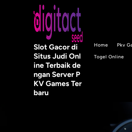
Skip
to
content
Home
Pkv G
Slot Gacor di
Situs Judi Onl
Togel Online
ine Terbaik de
ngan Server P
KV Games Ter
baru