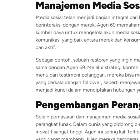
Manajemen Media Sos
Media sosial telah menjadi bagian integral dar
berinteraksi dengan merek. Agen 69 memaham
sumber daya untuk mengelola akun media sosi
komunikasi yang baik antara merek dan konsum
dan aktif.
Sebagai contoh, sebuah restoran yang ingin men
sama dengan Agen 69. Melalui strategi konten 
menu dan testimoni pelanggan, mereka bisa men
yang berkala dengan follower, seperti menjawa
menjadi kunci dalam menciptakan hubungan yan
Pengembangan Perang
Selain pemasaran dan manajemen media sosia
perangkat lunak. Dalam dunia yang didorong ol
inovatif sangat tinggi. Agen ini sering kali te
yang dapat membantu klien mereka beroperasi l