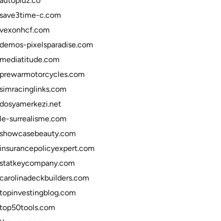
autopluz.co
save3time-c.com
vexonhcf.com
demos-pixelsparadise.com
mediatitude.com
prewarmotorcycles.com
simracinglinks.com
dosyamerkezi.net
le-surrealisme.com
showcasebeauty.com
insurancepolicyexpert.com
statkeycompany.com
carolinadeckbuilders.com
topinvestingblog.com
top50tools.com