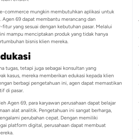
ng e-commerce mungkin membutuhkan aplikasi untuk
. Agen 69 dapat membantu merancang dan
fitur yang sesuai dengan kebutuhan pasar. Melalui
n ini mampu menciptakan produk yang tidak hanya
rtumbuhan bisnis klien mereka.
Edukasi
a tugas, tetapi juga sebagai konsultan yang
ak kasus, mereka memberikan edukasi kepada klien
 Dengan berbagi pengetahuan ini, agen dapat memastikan
f di pasar.
oleh Agen 69, para karyawan perusahaan dapat belajar
an alat analitik. Pengetahuan ini sangat berharga,
 mengalami perubahan cepat. Dengan memiliki
gai platform digital, perusahaan dapat membuat
ereka.