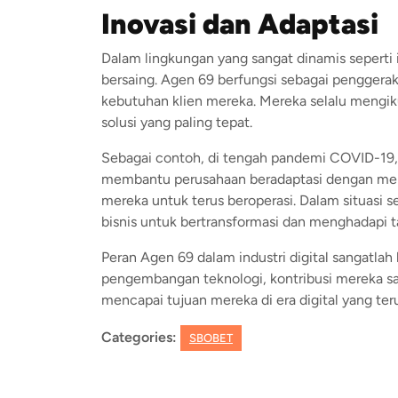
Inovasi dan Adaptasi
Dalam lingkungan yang sangat dinamis seperti in
bersaing. Agen 69 berfungsi sebagai penggerak
kebutuhan klien mereka. Mereka selalu mengi
solusi yang paling tepat.
Sebagai contoh, di tengah pandemi COVID-19, b
membantu perusahaan beradaptasi dengan meng
mereka untuk terus beroperasi. Dalam situasi s
bisnis untuk bertransformasi dan menghadapi 
Peran Agen 69 dalam industri digital sangatlah 
pengembangan teknologi, kontribusi mereka 
mencapai tujuan mereka di era digital yang te
Categories:
SBOBET