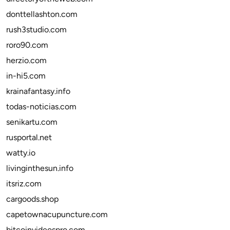
donttellashton.com
rush3studio.com
roro90.com
herzio.com
in-hi5.com
krainafantasy.info
todas-noticias.com
senikartu.com
rusportal.net
watty.io
livinginthesun.info
itsriz.com
cargoods.shop
capetownacupuncture.com
bitcoinvideospro.com