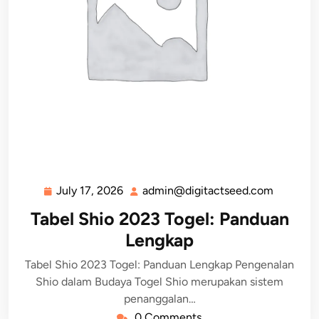
July 17, 2026
admin@digitactseed.com
July
admin@d
17,
Tabel Shio 2023 Togel: Panduan
2026
Lengkap
Tabel Shio 2023 Togel: Panduan Lengkap Pengenalan
Shio dalam Budaya Togel Shio merupakan sistem
penanggalan…
0 Comments