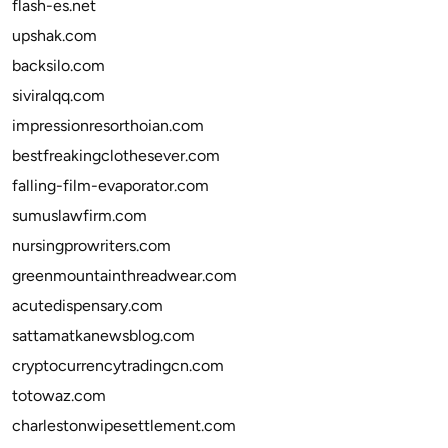
flash-es.net
upshak.com
backsilo.com
siviralqq.com
impressionresorthoian.com
bestfreakingclothesever.com
falling-film-evaporator.com
sumuslawfirm.com
nursingprowriters.com
greenmountainthreadwear.com
acutedispensary.com
sattamatkanewsblog.com
cryptocurrencytradingcn.com
totowaz.com
charlestonwipesettlement.com