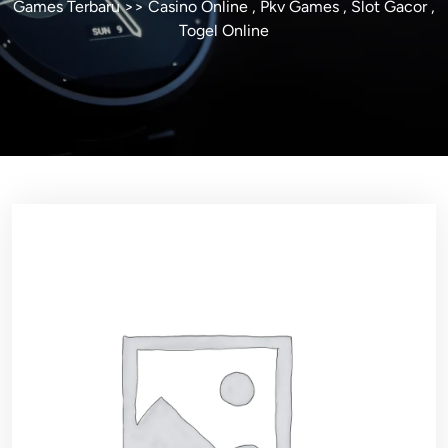
Games Terbaru
>>
Casino Online
,
Pkv Games
,
Slot Gacor
,
Togel Online