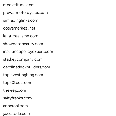
mediatitude.com
prewarmotorcycles.com
simracinglinks.com
dosyamerkezi.net
le-surrealisme.com
showcasebeauty.com
insurancepolicyexpert.com
statkeycompany.com
carolinadeckbuilders.com
topinvestingblog.com
top50tools.com
the-rep.com
saltyfranks.com
annerani.com
jazzatude.com