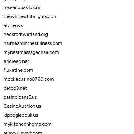
roseandbasil.com
thewhitewhitelights.com
atdhe.ws
heckrodtwetland.org
halfheardinthestillness.com
mybestmassagechair.com
ericreed.net
fluxetine.com
mobilecasino8760.com
betqq3.net
casinoloans5.us
CasinoAuction.us
kipooglecouk.us
mykitchennhome.com
aumoulinvert.com