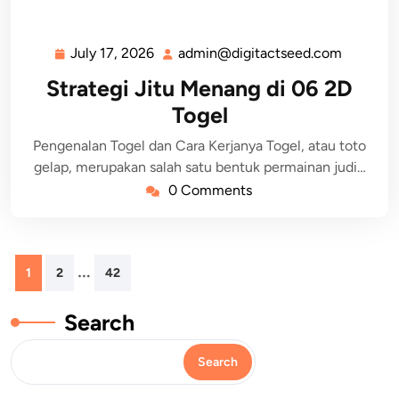
July 17, 2026
admin@digitactseed.com
July
admin@d
17,
Strategi Jitu Menang di 06 2D
2026
Togel
Pengenalan Togel dan Cara Kerjanya Togel, atau toto
gelap, merupakan salah satu bentuk permainan judi…
0 Comments
Posts
…
1
2
42
pagination
Search
Search