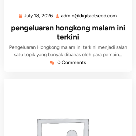
July 18, 2026
admin@digitactseed.com
July
admin@d
18,
pengeluaran hongkong malam ini
2026
terkini
Pengeluaran Hongkong malam ini terkini menjadi salah
satu topik yang banyak dibahas oleh para pemain…
0 Comments