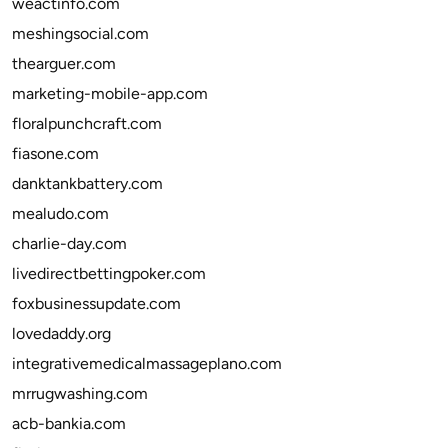
weactinfo.com
meshingsocial.com
thearguer.com
marketing-mobile-app.com
floralpunchcraft.com
fiasone.com
danktankbattery.com
mealudo.com
charlie-day.com
livedirectbettingpoker.com
foxbusinessupdate.com
lovedaddy.org
integrativemedicalmassageplano.com
mrrugwashing.com
acb-bankia.com