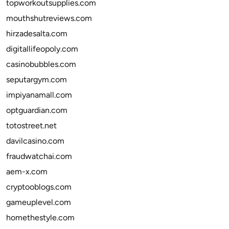
topworkoutsupplies.com
mouthshutreviews.com
hirzadesalta.com
digitallifeopoly.com
casinobubbles.com
seputargym.com
impiyanamall.com
optguardian.com
totostreet.net
davilcasino.com
fraudwatchai.com
aem-x.com
cryptooblogs.com
gameuplevel.com
homethestyle.com