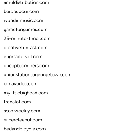
amuldistribution.com
borobuddur.com
wundermusic.com
gamefungames.com
25-minute-timer.com
creativefuntask.com
engrsaifulsaif.com
cheapbtcminers.com
unionstationtogeorgetown.com
iamayudoc.com
mylittlebighead.com
freealot.com
asahiweekly.com
supercleanut.com
bedandbicycle.com