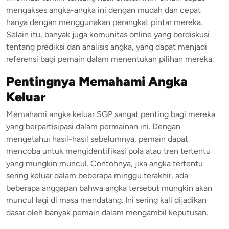
mengakses angka-angka ini dengan mudah dan cepat
hanya dengan menggunakan perangkat pintar mereka.
Selain itu, banyak juga komunitas online yang berdiskusi
tentang prediksi dan analisis angka, yang dapat menjadi
referensi bagi pemain dalam menentukan pilihan mereka.
Pentingnya Memahami Angka
Keluar
Memahami angka keluar SGP sangat penting bagi mereka
yang berpartisipasi dalam permainan ini. Dengan
mengetahui hasil-hasil sebelumnya, pemain dapat
mencoba untuk mengidentifikasi pola atau tren tertentu
yang mungkin muncul. Contohnya, jika angka tertentu
sering keluar dalam beberapa minggu terakhir, ada
beberapa anggapan bahwa angka tersebut mungkin akan
muncul lagi di masa mendatang. Ini sering kali dijadikan
dasar oleh banyak pemain dalam mengambil keputusan.