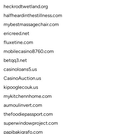
heckrodtwetland.org
halfheardinthestillness.com
mybestmassagechair.com
ericreed.net
fluxetine.com
mobilecasino8760.com
betqq3.net
casinoloans5.us
CasinoAuction.us
kipooglecouk.us
mykitchennhome.com
aumoulinvert.com
thefoodiepassport.com
superwindowproject.com
papibakigrafo.com