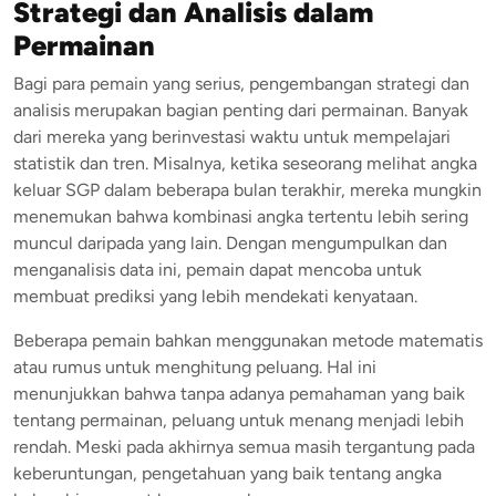
Strategi dan Analisis dalam
Permainan
Bagi para pemain yang serius, pengembangan strategi dan
analisis merupakan bagian penting dari permainan. Banyak
dari mereka yang berinvestasi waktu untuk mempelajari
statistik dan tren. Misalnya, ketika seseorang melihat angka
keluar SGP dalam beberapa bulan terakhir, mereka mungkin
menemukan bahwa kombinasi angka tertentu lebih sering
muncul daripada yang lain. Dengan mengumpulkan dan
menganalisis data ini, pemain dapat mencoba untuk
membuat prediksi yang lebih mendekati kenyataan.
Beberapa pemain bahkan menggunakan metode matematis
atau rumus untuk menghitung peluang. Hal ini
menunjukkan bahwa tanpa adanya pemahaman yang baik
tentang permainan, peluang untuk menang menjadi lebih
rendah. Meski pada akhirnya semua masih tergantung pada
keberuntungan, pengetahuan yang baik tentang angka