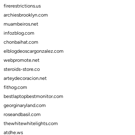
firerestrictions.us
archiesbrooklyn.com
muambeiros.net
infozblog.com
chonbaihat.com
elblogdeoscargonzalez.com
webpromote.net
steroids-store.co
arteydecoracion.net
fithog.com
bestlaptopbestmonitor.com
georginaryland.com
roseandbasil.com
thewhitewhitelights.com
atdhe.ws