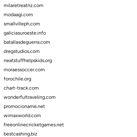
milaretreatnz.com
modaagi.com
smallvilleph.com
galiciasuroeste.info
batallasdeguerra.com
dregstudios.com
neatstuffhelpskids.org
moraessoccer.com
forochile.org
chart-track.com
wonderfultraveling.com
promocioname.net
wimaxworld.com
freeonlinecricketgames.net
bestcashing.biz