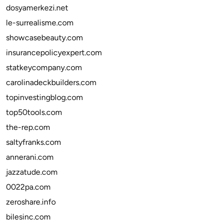
dosyamerkezi.net
le-surrealisme.com
showcasebeauty.com
insurancepolicyexpert.com
statkeycompany.com
carolinadeckbuilders.com
topinvestingblog.com
top50tools.com
the-rep.com
saltyfranks.com
annerani.com
jazzatude.com
0022pa.com
zeroshare.info
bilesinc.com