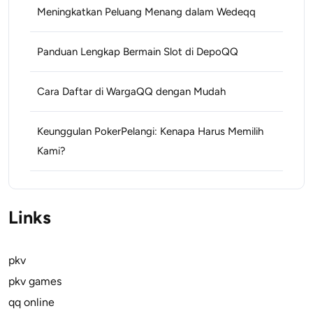
Meningkatkan Peluang Menang dalam Wedeqq
Panduan Lengkap Bermain Slot di DepoQQ
Cara Daftar di WargaQQ dengan Mudah
Keunggulan PokerPelangi: Kenapa Harus Memilih
Kami?
Links
pkv
pkv games
qq online