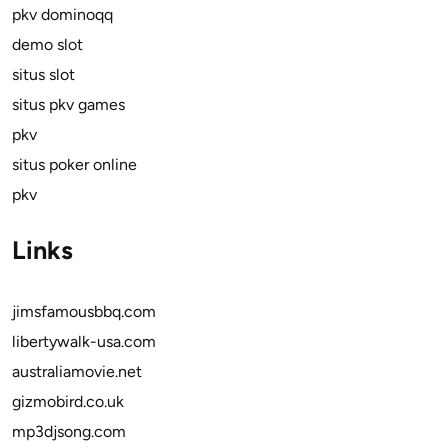
pkv dominoqq
demo slot
situs slot
situs pkv games
pkv
situs poker online
pkv
Links
jimsfamousbbq.com
libertywalk-usa.com
australiamovie.net
gizmobird.co.uk
mp3djsong.com