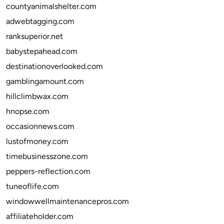
countyanimalshelter.com
adwebtagging.com
ranksuperior.net
babystepahead.com
destinationoverlooked.com
gamblingamount.com
hillclimbwax.com
hnopse.com
occasionnews.com
lustofmoney.com
timebusinesszone.com
peppers-reflection.com
tuneoflife.com
windowwellmaintenancepros.com
affiliateholder.com