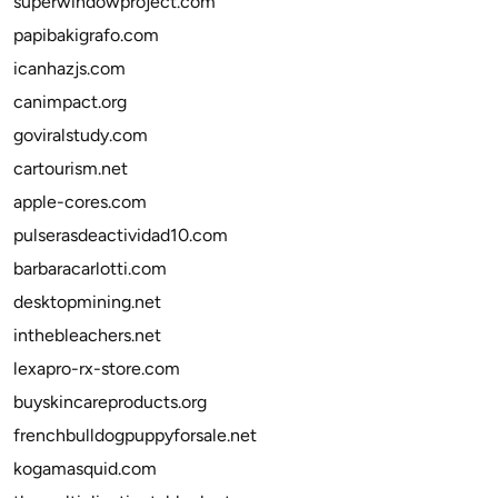
superwindowproject.com
papibakigrafo.com
icanhazjs.com
canimpact.org
goviralstudy.com
cartourism.net
apple-cores.com
pulserasdeactividad10.com
barbaracarlotti.com
desktopmining.net
inthebleachers.net
lexapro-rx-store.com
buyskincareproducts.org
frenchbulldogpuppyforsale.net
kogamasquid.com