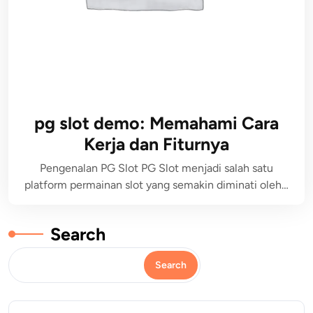
pg slot demo: Memahami Cara
Kerja dan Fiturnya
Pengenalan PG Slot PG Slot menjadi salah satu
platform permainan slot yang semakin diminati oleh…
Search
Search