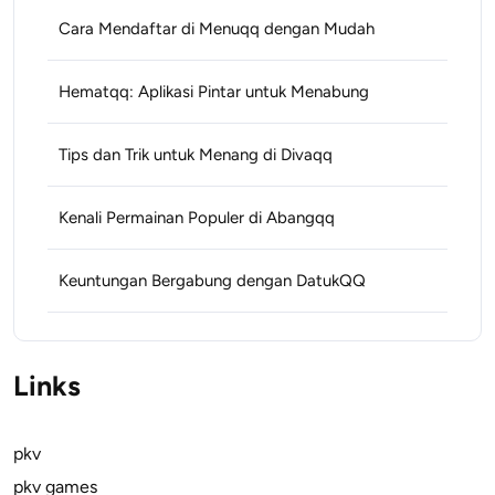
Cara Mendaftar di Menuqq dengan Mudah
Hematqq: Aplikasi Pintar untuk Menabung
Tips dan Trik untuk Menang di Divaqq
Kenali Permainan Populer di Abangqq
Keuntungan Bergabung dengan DatukQQ
Links
pkv
pkv games