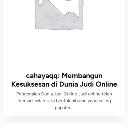
cahayaqq: Membangun
Kesuksesan di Dunia Judi Online
Pengenalan Dunia Judi Online Judi online telah
menjadi salah satu bentuk hiburan yang paling
populer…