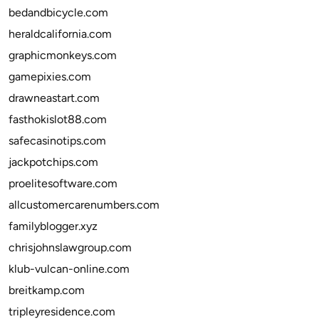
bedandbicycle.com
heraldcalifornia.com
graphicmonkeys.com
gamepixies.com
drawneastart.com
fasthokislot88.com
safecasinotips.com
jackpotchips.com
proelitesoftware.com
allcustomercarenumbers.com
familyblogger.xyz
chrisjohnslawgroup.com
klub-vulcan-online.com
breitkamp.com
tripleyresidence.com