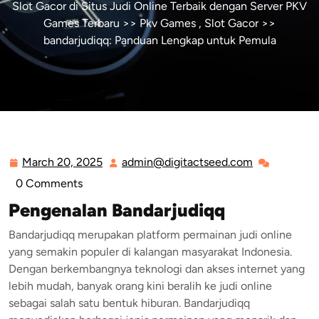
Slot Gacor di Situs Judi Online Terbaik dengan Server PKV
Games Terbaru
>>
Pkv Games
,
Slot Gacor
>>
bandarjudiqq: Panduan Lengkap untuk Pemula
March 20, 2025
admin@digitactseed.com
March
admin@digit
20,
0 Comments
2025
Pengenalan Bandarjudiqq
Bandarjudiqq merupakan platform permainan judi online
yang semakin populer di kalangan masyarakat Indonesia.
Dengan berkembangnya teknologi dan akses internet yang
lebih mudah, banyak orang kini beralih ke judi online
sebagai salah satu bentuk hiburan. Bandarjudiqq