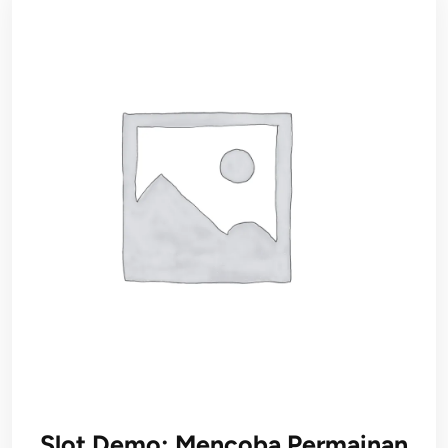
Slot Demo: Mencoba Permainan