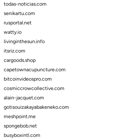
todas-noticias.com
senikartu.com
rusportal.net
watty.io
livinginthesun.info
itsriz.com
cargoods.shop
capetownacupuncture.com
bitcoinvideospro.com
cosmiccrowcollective.com
alain-jacquet.com
gotisouizakayabakeneko.com
meshpoint.me
spongebob.net
busyboxintl.com