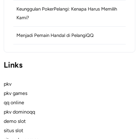
Keunggulan PokerPelangi: Kenapa Harus Memilih
Kami?
Menjadi Pemain Handal di PelangiQQ
Links
pkv
pkv games
qq online
pkv dominoqq
demo slot
situs slot