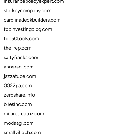
insurancepolicyexpert.com
statkeycompany.com
carolinadeckbuilders.com
topinvestingblog.com
top50tools.com
the-rep.com
saltyfranks.com
annerani.com
jazzatude.com
0022pa.com
zeroshare.info
bilesinc.com
milaretreatnz.com
modaagi.com
smallvilleph.com