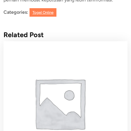
Categories:
Togel Online
Related Post