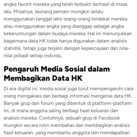
angka favorit mereka yang telah terbukti berhasil di masa
lalu. Misalnya, seorang pemain mungkin selalu
menggunakan tanggal lahir orang-orang terdekat mereka
atau menggunakan angka yang dianggap sebagai angka
keberuntungan dalam budaya mereka. Hal ini menunjukkan
bagaimana data HK tidak hanya digunakan dalam analisis
statistik, tetapi juga terjalin dengan kepercayaan dan nilai-
nilai pribadi setiap individu.
Pengaruh Media Sosial dalam
Membagikan Data HK
Di era digital ini, media sosial juga turut mempengaruhi cara
orang mengakses dan berbagi informasi mengenai data HK.
Banyak grup dan forum yang dibentuk di platform-platform
ini, di mana anggota saling berbagi hasil keluaran dan
analisis mereka. Contohnya, sebuah grup di Facebook
mungkin secara rutin membahas dan membagikan analisis
hasil keluaran, yang membantu anggota lain mendapatkan