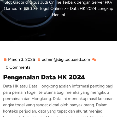
Slot Gacor di Situs Judi Online Terbaik dengan Server PKV
Games Terbaru
>>
Togel Online
>> Data HK 2024 Lengkap
Hari Ini
March 3, 2026
admin@digitactseed.com
March
admin@digita
3,
0 Comments
2026
Pengenalan Data HK 2024
Data HK atau Data Hongkong adalah informasi penting bagi
para pemain togel, terutama bagi mereka yang mengikuti
permainan dari Hongkong. Data ini mencakup hasil keluaran
angka togel yang sangat dicari oleh banyak orang. Dalam
konteks perjudian, data yang tepat dan akurat menjadi