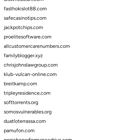
fasthokislot88.com
safecasinotips.com
jackpotchips.com
proelitesoftware.com
allcustomercarenumbers.com
familyblogger.xyz
chrisjohnslawgroup.com
klub-vulcan-online.com
breitkamp.com
tripleyresidence.com
softtorrents.org
somosvulnerables.org
duatloterrassa.com
pamufon.com
porscheperformancedrive.com