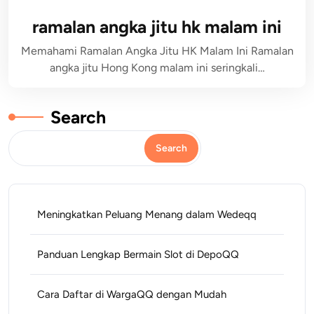
ramalan angka jitu hk malam ini
Memahami Ramalan Angka Jitu HK Malam Ini Ramalan
angka jitu Hong Kong malam ini seringkali…
Search
Search
Meningkatkan Peluang Menang dalam Wedeqq
Panduan Lengkap Bermain Slot di DepoQQ
Cara Daftar di WargaQQ dengan Mudah