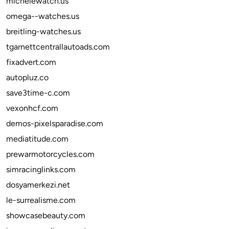
michelewatch.us
omega--watches.us
breitling-watches.us
tgarnettcentrallautoads.com
fixadvert.com
autopluz.co
save3time-c.com
vexonhcf.com
demos-pixelsparadise.com
mediatitude.com
prewarmotorcycles.com
simracinglinks.com
dosyamerkezi.net
le-surrealisme.com
showcasebeauty.com