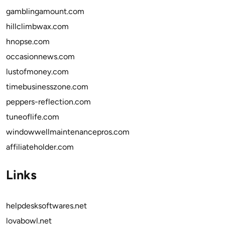
gamblingamount.com
hillclimbwax.com
hnopse.com
occasionnews.com
lustofmoney.com
timebusinesszone.com
peppers-reflection.com
tuneoflife.com
windowwellmaintenancepros.com
affiliateholder.com
Links
helpdesksoftwares.net
lovabowl.net