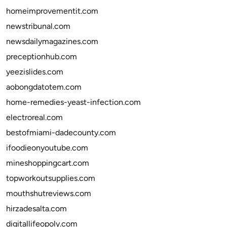
homeimprovementit.com
newstribunal.com
newsdailymagazines.com
preceptionhub.com
yeezislides.com
aobongdatotem.com
home-remedies-yeast-infection.com
electroreal.com
bestofmiami-dadecounty.com
ifoodieonyoutube.com
mineshoppingcart.com
topworkoutsupplies.com
mouthshutreviews.com
hirzadesalta.com
digitallifeopoly.com