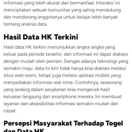
informasi yang lebih akurat dan bermanfaat. Interaksi ini
menciptakan sebuah komunitas yang saling mendukung
dan mendorong anggotanya untuk belajar lebih banyak
tentang analisis data.
Hasil Data HK Terkini
Hasil data HK terkini menunjukkan angka-angka yang
keluar pada periode terakhir, dan informasi ini dapat diakses
dengan mudah oleh pemain. Dengan adanya teknologi yang
semakin maju, data ini kini tidak hanya bisa diakses melalui
situs web resmi, tetapi juga melalui aplikasi mobile yang
menyediakan informasi real-time. Contohnya, seseorang
yang sedang dalam perjalanan bisa mengecek hasil
keluaran langsung dari smartphone mereka. Ini membuat
layanan dan aksesibilitas informasi semakin mudah dan
cepat.
Persepsi Masyarakat Terhadap Togel
dan Data HK