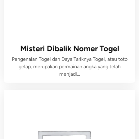
Misteri Dibalik Nomer Togel
Pengenalan Togel dan Daya Tariknya Togel, atau toto
gelap, merupakan permainan angka yang telah
menjadi…