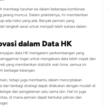
alah membagi taruhan ke dalam beberapa kombinasi
g jarang muncul. Dalam prakteknya, ini memberikan
p ada risiko yang ada. Banyak pemain yang
lah langkah awal untuk menjadi lebih sukses dalam
vasi dalam Data HK
penyajian data HK mengalami perkembangan yang
 penggemar togel untuk mengakses data lebih cepat dan
s web yang memberikan statistik real-time, semua ini
h berbagai kalangan.
main, tetapi juga membantu dalam menciptakan
i dan berbagi strategi dapat dilakukan dengan mudah di
lajar dari pengalaman satu sama lain. Hal ini juga
tas, di mana pemain dapat bertukar pikiran dan
ogel.