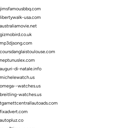
jimsfamousbbq.com
libertywalk-usa.com
australiamovie.net
gizmobird.co.uk
mp3djsong.com
coursdanglaistoulouse.com
neptunuslex.com
auguri-di-natale.info
michelewatch.us
omega--watches.us
breitling-watches.us
tgarnettcentrallautoads.com
fixadvert.com
autopluz.co