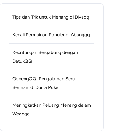
Tips dan Trik untuk Menang di Divaqq
Kenali Permainan Populer di Abangqq
Keuntungan Bergabung dengan
DatukQQ
GocengQQ: Pengalaman Seru
Bermain di Dunia Poker
Meningkatkan Peluang Menang dalam
Wedeqq