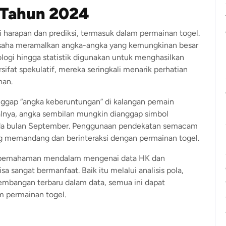
 Tahun 2024
harapan dan prediksi, termasuk dalam permainan togel.
usaha meramalkan angka-angka yang kemungkinan besar
logi hingga statistik digunakan untuk menghasilkan
rsifat spekulatif, mereka seringkali menarik perhatian
nan.
anggap “angka keberuntungan” di kalangan pemain
salnya, angka sembilan mungkin dianggap simbol
pada bulan September. Penggunaan pendekatan semacam
g memandang dan berinteraksi dengan permainan togel.
 pemahaman mendalam mengenai data HK dan
sangat bermanfaat. Baik itu melalui analisis pola,
embangan terbaru dalam data, semua ini dapat
 permainan togel.