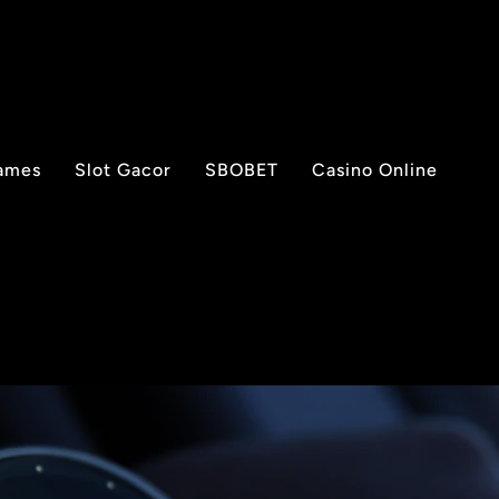
ames
Slot Gacor
SBOBET
Casino Online