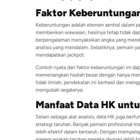
Faktor Keberuntungan
Keberuntungan adalah elemen sentral dalam pe
memberikan wawasan, hasilnya tetap tidak dap
berpengalaman menyaksikan angka yang mereka 
analisis yang mendalam. Sebaliknya, pemain ya
mendapatkan jackpot.
Contoh nyata dari faktor keberuntungan ini da
memenangkan hadiah besar dengan hanya memil
tidak ilmiah, pendekatan ini berhasil dan men
mengubah segalanya.
Manfaat Data HK untu
Selain sebagai alat analisis, data HK juga be
strategi taruhan. Banyak pemain profesional 
lebih efektif dalam bertaruh. Dengan mempela
merencanakan taruhan mereka dengan lebih ba