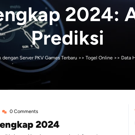
ngkap 2024: A
Prediksi
aik dengan Server PKV Games Terbaru
>>
Togel Online
>> Data H
0 Comments
admin@digitactseed.com
Lengkap 2024