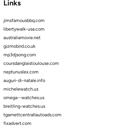
Links
jimsfamousbbq.com
libertywalk-usa.com
australiamovie.net
gizmobird.co.uk
mp3djsong.com
coursdanglaistoulouse.com
neptunuslex.com
auguri-di-natale.info
michelewatch.us
omega--watches.us
breitling-watches.us
tgarnettcentrallautoads.com
fixadvert.com