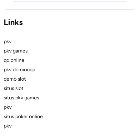
Links
pkv
pkv games
qq online
pkv dominoqq
demo slot
situs slot
situs pkv games
pkv
situs poker online
pkv