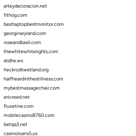
arteydecoracion.net
fithog.com
bestlaptopbestmonitor.com
georginaryland.com
roseandbasil.com
thewhitewhitelights.com
atdhe.ws
heckrodtwetland.org
halfheardinthestillness.com
mybestmassagechair.com
ericreed.net
fluxetine.com
mobilecasino8760.com
betqq3.net
casinoloans5.us