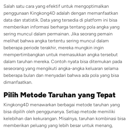
Salah satu cara yang efektif untuk mengoptimalkan
penggunaan Kingkong4D adalah dengan memanfaatkan
data dan statistik. Data yang tersedia di platform ini bisa
memberikan informasi berharga tentang pola angka yang
sering muncul dalam permainan. Jika seorang pemain
melihat bahwa angka tertentu sering muncul dalam
beberapa periode terakhir, mereka mungkin ingin
mempertimbangkan untuk memasukkan angka tersebut
dalam taruhan mereka. Contoh nyata bisa ditemukan pada
seseorang yang mengikuti angka-angka keluaran selama
beberapa bulan dan menyadari bahwa ada pola yang bisa
dimanfaatkan.
Pilih Metode Taruhan yang Tepat
Kingkong4D menawarkan berbagai metode taruhan yang
bisa dipilih oleh penggunanya. Setiap metode memiliki
kelebihan dan kekurangan. Misalnya, taruhan kombinasi bisa
memberikan peluang yang lebih besar untuk menang,