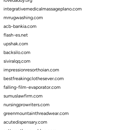
lovedaddy.org
integrativemedicalmassageplano.com
mrrugwashing.com
acb-bankia.com
flash-es.net
upshak.com
backsilo.com
siviralqq.com
impressionresorthoian.com
bestfreakingclothesever.com
falling-film-evaporator.com
sumuslawfirm.com
nursingprowriters.com
greenmountainthreadwear.com
acutedispensary.com