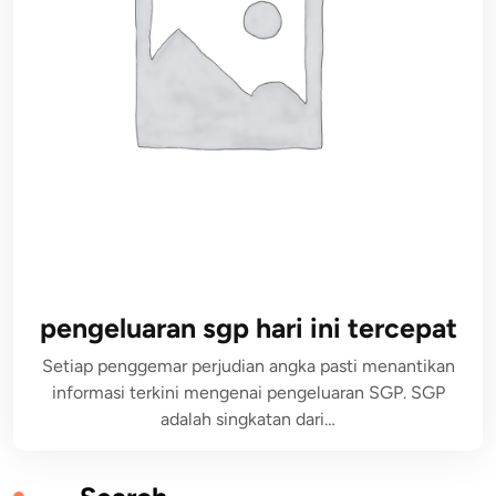
pengeluaran sgp hari ini tercepat
Setiap penggemar perjudian angka pasti menantikan
informasi terkini mengenai pengeluaran SGP. SGP
adalah singkatan dari…