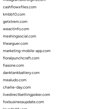
cashflowxfiles.com
kmbb10.com
getxtrem.com
weactinfo.com
meshingsocial.com
thearguer.com
marketing-mobile-app.com
floralpunchcraft.com
fiasone.com
danktankbattery.com
mealudo.com
charlie-day.com
livedirectbettingpoker.com
foxbusinessupdate.com