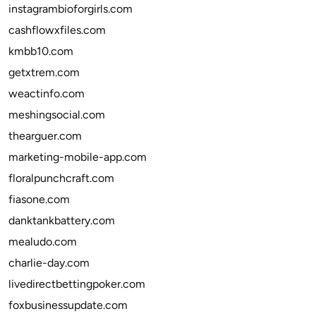
instagrambioforgirls.com
cashflowxfiles.com
kmbb10.com
getxtrem.com
weactinfo.com
meshingsocial.com
thearguer.com
marketing-mobile-app.com
floralpunchcraft.com
fiasone.com
danktankbattery.com
mealudo.com
charlie-day.com
livedirectbettingpoker.com
foxbusinessupdate.com