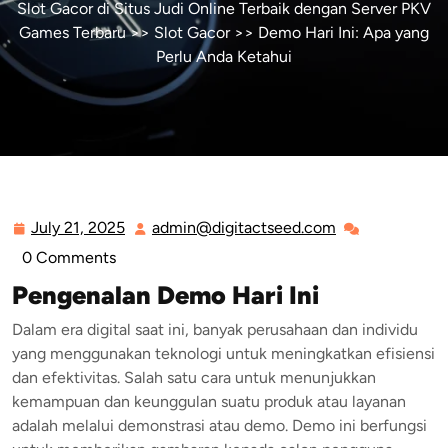
Slot Gacor di Situs Judi Online Terbaik dengan Server PKV
Games Terbaru
>>
Slot Gacor
>> Demo Hari Ini: Apa yang
Perlu Anda Ketahui
July 21, 2025
admin@digitactseed.com
July
admin@digitac
21,
0 Comments
2025
Pengenalan Demo Hari Ini
Dalam era digital saat ini, banyak perusahaan dan individu
yang menggunakan teknologi untuk meningkatkan efisiensi
dan efektivitas. Salah satu cara untuk menunjukkan
kemampuan dan keunggulan suatu produk atau layanan
adalah melalui demonstrasi atau demo. Demo ini berfungsi