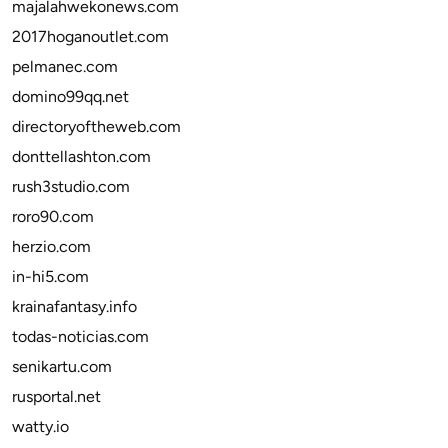
majalahwekonews.com
2017hoganoutlet.com
pelmanec.com
domino99qq.net
directoryoftheweb.com
donttellashton.com
rush3studio.com
roro90.com
herzio.com
in-hi5.com
krainafantasy.info
todas-noticias.com
senikartu.com
rusportal.net
watty.io