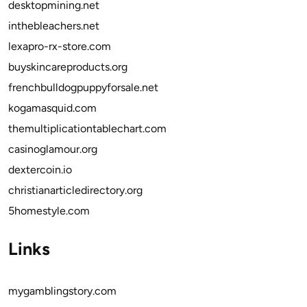
desktopmining.net
inthebleachers.net
lexapro-rx-store.com
buyskincareproducts.org
frenchbulldogpuppyforsale.net
kogamasquid.com
themultiplicationtablechart.com
casinoglamour.org
dextercoin.io
christianarticledirectory.org
5homestyle.com
Links
mygamblingstory.com