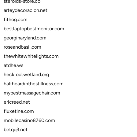
steroids-store.co
arteydecoracion.net
fithog.com
bestlaptopbestmonitor.com
georginaryland.com
roseandbasil.com
thewhitewhitelights.com
atdhe.ws
heckrodtwetland.org
halfheardinthestillness.com
mybestmassagechair.com
ericreed.net
fluxetine.com
mobilecasino8760.com
betqq3.net