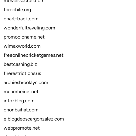
moraessoccer.com
forochile.org
chart-track.com
wonderfultraveling.com
promocioname.net
wimaxworld.com
freeonlinecricketgames.net
bestcashing.biz
firerestrictions.us
archiesbrooklyn.com
muambeiros.net
infozblog.com
chonbaihat.com
elblogdeoscargonzalez.com
webpromote.net