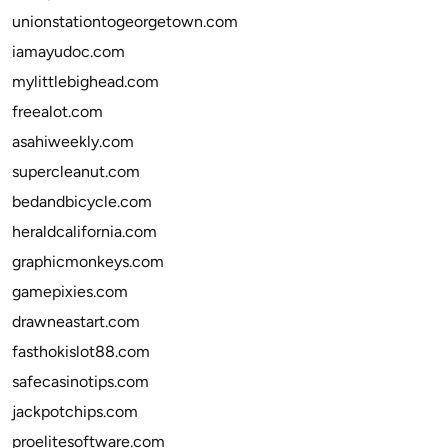
unionstationtogeorgetown.com
iamayudoc.com
mylittlebighead.com
freealot.com
asahiweekly.com
supercleanut.com
bedandbicycle.com
heraldcalifornia.com
graphicmonkeys.com
gamepixies.com
drawneastart.com
fasthokislot88.com
safecasinotips.com
jackpotchips.com
proelitesoftware.com