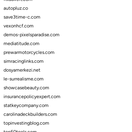
autopluz.co
save3time-c.com
vexonhcf.com
demos-pixelsparadise.com
mediatitude.com
prewarmotorcycles.com
simracinglinks.com
dosyamerkezi.net
le-surrealisme.com
showcasebeauty.com
insurancepolicyexpert.com
statkeycompany.com
carolinadeckbuilders.com
topinvestingblog.com
top50tools.com