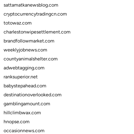
sattamatkanewsblog.com
cryptocurrencytradingcn.com
totowaz.com
charlestonwipesettlement.com
brandfollowmarket.com
weeklyjobnews.com
countyanimalshelter.com
adwebtagging.com
ranksuperior.net
babystepahead.com
destinationoverlooked.com
gamblingamount.com
hillclimbwax.com
hnopse.com
occasionnews.com