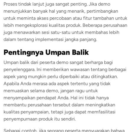
Proses tindak lanjut juga sangat penting. Jika demo
menunjukkan banyak hal yang menarik, pertimbangkan
untuk meminta akses percobaan atau fitur tambahan untuk
lebih mengeksplorasi kualitas produk. Beberapa perusahaan
juga menawarkan sesi satu-satu untuk membahas lebih
dalam tentang implementasi jangka panjang.
Pentingnya Umpan Balik
Umpan balik dari peserta demo sangat berharga bagi
penyelenggara. Ini memberikan wawasan tentang berbagai
aspek yang mungkin perlu diperbaiki atau ditingkatkan.
Apabila Anda merasa ada aspek tertentu yang tidak
memuaskan selama demo, jangan ragu untuk
menyampaikan pendapat Anda. Hal ini tidak hanya
membantu perusahaan tersebut dalam meningkatkan
kualitas penyampaian, tetapi juga dapat memfasilitasi
penyempurnaan produk itu sendiri.
Sebagai contoh, jika seorang peserta menyuarakan bahwa