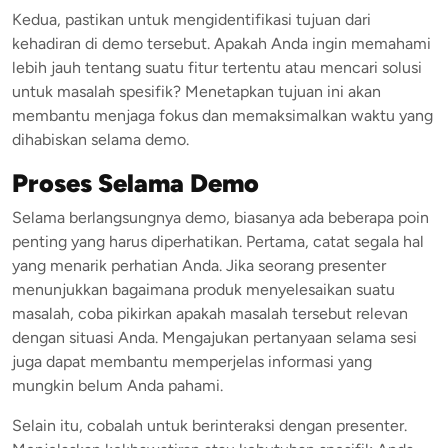
Kedua, pastikan untuk mengidentifikasi tujuan dari
kehadiran di demo tersebut. Apakah Anda ingin memahami
lebih jauh tentang suatu fitur tertentu atau mencari solusi
untuk masalah spesifik? Menetapkan tujuan ini akan
membantu menjaga fokus dan memaksimalkan waktu yang
dihabiskan selama demo.
Proses Selama Demo
Selama berlangsungnya demo, biasanya ada beberapa poin
penting yang harus diperhatikan. Pertama, catat segala hal
yang menarik perhatian Anda. Jika seorang presenter
menunjukkan bagaimana produk menyelesaikan suatu
masalah, coba pikirkan apakah masalah tersebut relevan
dengan situasi Anda. Mengajukan pertanyaan selama sesi
juga dapat membantu memperjelas informasi yang
mungkin belum Anda pahami.
Selain itu, cobalah untuk berinteraksi dengan presenter.