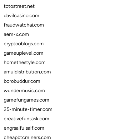
totostreet.net
davilcasino.com
fraudwatchai.com
aem-x.com
cryptooblogs.com
gameuplevel.com
homethestyle.com
amuldistribution.com
borobuddur.com
wundermusic.com
gamefungames.com
25-minute-timer.com
creativefuntask.com
engrsaifulsaif.com
cheapbtcminers.com