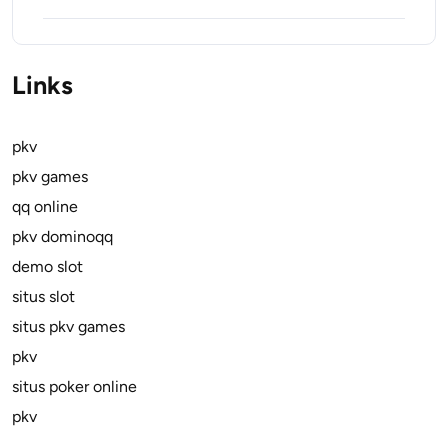
Links
pkv
pkv games
qq online
pkv dominoqq
demo slot
situs slot
situs pkv games
pkv
situs poker online
pkv