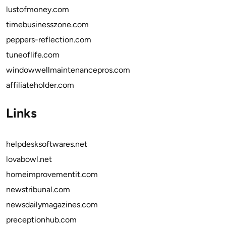
lustofmoney.com
timebusinesszone.com
peppers-reflection.com
tuneoflife.com
windowwellmaintenancepros.com
affiliateholder.com
Links
helpdesksoftwares.net
lovabowl.net
homeimprovementit.com
newstribunal.com
newsdailymagazines.com
preceptionhub.com