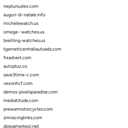
neptunuslex.com
auguri-di-natale.info
michelewatch.us
omega--watches.us
breitling-watches.us
tgarnettcentrallautoads.com
fixadvert.com
autopluz.co
save3time-c.com
vexonhcf.com
demos-pixelsparadise.com
mediatitude.com
prewarmotorcycles.com
simracinglinks.com
dosyamerkezi.net