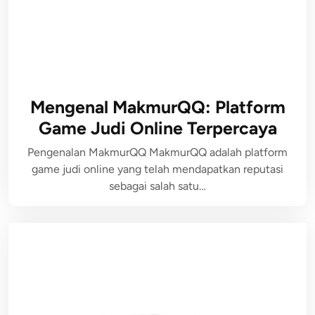
Mengenal MakmurQQ: Platform
Game Judi Online Terpercaya
Pengenalan MakmurQQ MakmurQQ adalah platform
game judi online yang telah mendapatkan reputasi
sebagai salah satu…