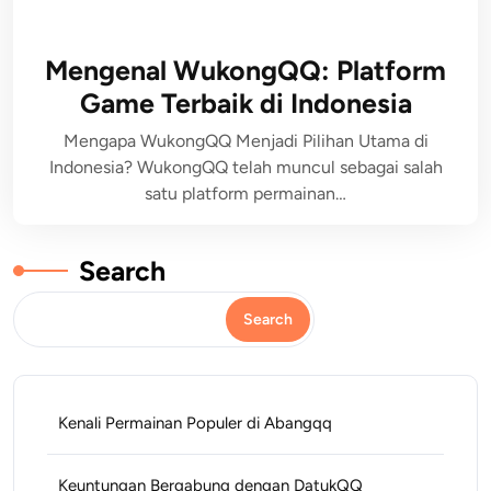
Mengenal WukongQQ: Platform
Game Terbaik di Indonesia
Mengapa WukongQQ Menjadi Pilihan Utama di
Indonesia? WukongQQ telah muncul sebagai salah
satu platform permainan…
Search
Search
Kenali Permainan Populer di Abangqq
Keuntungan Bergabung dengan DatukQQ