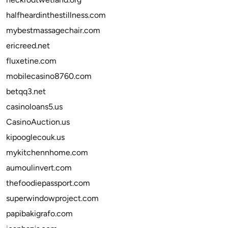
halfheardinthestillness.com
mybestmassagechair.com
ericreed.net
fluxetine.com
mobilecasino8760.com
betqq3.net
casinoloans5.us
CasinoAuction.us
kipooglecouk.us
mykitchennhome.com
aumoulinvert.com
thefoodiepassport.com
superwindowproject.com
papibakigrafo.com