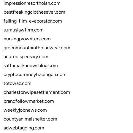
impressionresorthoian.com
bestfreakingclothesever.com
falling-film-evaporator.com
sumuslawfirm.com
nursingprowriters.com
greenmountainthreadwear.com
acutedispensary.com
sattamatkanewsblog.com
cryptocurrencytradingcn.com
totowaz.com
charlestonwipesettlement.com
brandfollowmarket.com
weeklyjobnews.com
countyanimalshelter.com
adwebtagging.com