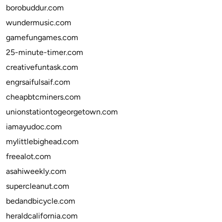
borobuddur.com
wundermusic.com
gamefungames.com
25-minute-timer.com
creativefuntask.com
engrsaifulsaif.com
cheapbtcminers.com
unionstationtogeorgetown.com
iamayudoc.com
mylittlebighead.com
freealot.com
asahiweekly.com
supercleanut.com
bedandbicycle.com
heraldcalifornia.com