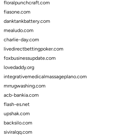
floralpunchcraft.com
fiasone.com
danktankbattery.com
mealudo.com
charlie-day.com
livedirectbettingpoker.com
foxbusinessupdate.com
lovedaddy.org
integrativemedicalmassageplano.com
mrrugwashing.com
acb-bankia.com
flash-es.net
upshak.com
backsilo.com
siviralqq.com