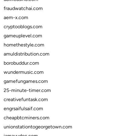
fraudwatchai.com
aem-x.com
cryptooblogs.com
gameuplevel.com
homethestyle.com
amuldistribution.com
borobuddur.com
wundermusic.com
gamefungames.com
25-minute-timer.com
creativefuntask.com
engrsaifulsaif.com
cheapbtcminers.com
unionstationtogeorgetown.com
iamayudoc.com