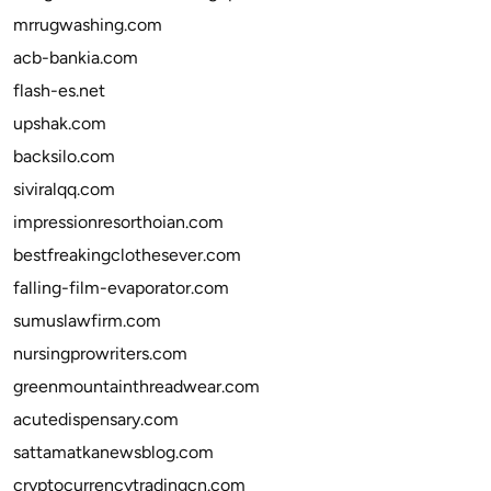
mrrugwashing.com
acb-bankia.com
flash-es.net
upshak.com
backsilo.com
siviralqq.com
impressionresorthoian.com
bestfreakingclothesever.com
falling-film-evaporator.com
sumuslawfirm.com
nursingprowriters.com
greenmountainthreadwear.com
acutedispensary.com
sattamatkanewsblog.com
cryptocurrencytradingcn.com