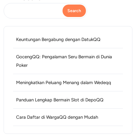
Search
Keuntungan Bergabung dengan DatukQQ
GocengQQ: Pengalaman Seru Bermain di Dunia
Poker
Meningkatkan Peluang Menang dalam Wedeqq
Panduan Lengkap Bermain Slot di DepoQQ
Cara Daftar di WargaQQ dengan Mudah