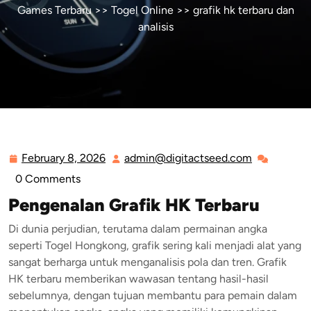
Games Terbaru
>>
Togel Online
>> grafik hk terbaru dan
analisis
February 8, 2026
admin@digitactseed.com
February
admin@digi
8,
0 Comments
2026
Pengenalan Grafik HK Terbaru
Di dunia perjudian, terutama dalam permainan angka
seperti Togel Hongkong, grafik sering kali menjadi alat yang
sangat berharga untuk menganalisis pola dan tren. Grafik
HK terbaru memberikan wawasan tentang hasil-hasil
sebelumnya, dengan tujuan membantu para pemain dalam