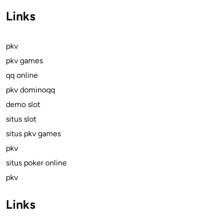
Links
pkv
pkv games
qq online
pkv dominoqq
demo slot
situs slot
situs pkv games
pkv
situs poker online
pkv
Links