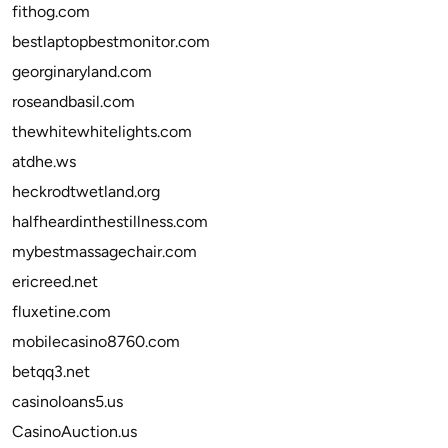
fithog.com
bestlaptopbestmonitor.com
georginaryland.com
roseandbasil.com
thewhitewhitelights.com
atdhe.ws
heckrodtwetland.org
halfheardinthestillness.com
mybestmassagechair.com
ericreed.net
fluxetine.com
mobilecasino8760.com
betqq3.net
casinoloans5.us
CasinoAuction.us