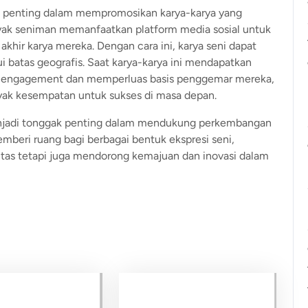
ran penting dalam mempromosikan karya-karya yang
yak seniman memanfaatkan platform media sosial untuk
akhir karya mereka. Dengan cara ini, karya seni dapat
i batas geografis. Saat karya-karya ini mendapatkan
an engagement dan memperluas basis penggemar mereka,
yak kesempatan untuk sukses di masa depan.
enjadi tonggak penting dalam mendukung perkembangan
mberi ruang bagi berbagai bentuk ekspresi seni,
itas tetapi juga mendorong kemajuan dan inovasi dalam