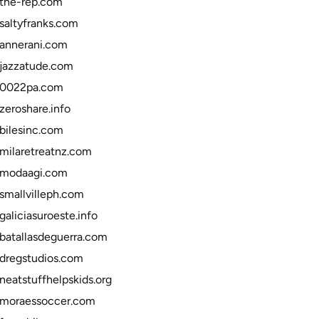
the-rep.com
saltyfranks.com
annerani.com
jazzatude.com
0022pa.com
zeroshare.info
bilesinc.com
milaretreatnz.com
modaagi.com
smallvilleph.com
galiciasuroeste.info
batallasdeguerra.com
dregstudios.com
neatstuffhelpskids.org
moraessoccer.com