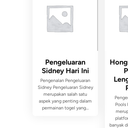
Pengeluaran
Hong
Sidney Hari Ini
P
Len
Pengenalan Pengeluaran
Sidney Pengeluaran Sidney
merupakan salah satu
Penge
aspek yang penting dalam
Pools
permainan togel yang…
merup
platf
banyak di