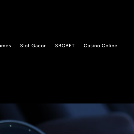
ames
Slot Gacor
SBOBET
Casino Online