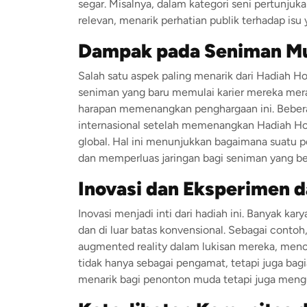
segar. Misalnya, dalam kategori seni pertunjuk
relevan, menarik perhatian publik terhadap is
Dampak pada Seniman M
Salah satu aspek paling menarik dari Hadiah 
seniman yang baru memulai karier mereka mer
harapan memenangkan penghargaan ini. Bebera
internasional setelah memenangkan Hadiah Ho
global. Hal ini menunjukkan bagaimana suat
dan memperluas jaringan bagi seniman yang be
Inovasi dan Eksperimen d
Inovasi menjadi inti dari hadiah ini. Banyak ka
dan di luar batas konvensional. Sebagai cont
augmented reality dalam lukisan mereka, men
tidak hanya sebagai pengamat, tetapi juga bagia
menarik bagi penonton muda tetapi juga mengub