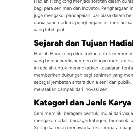
Hadiah Hongkong menjadi sorotan dalam dunia 
bagi para seniman dan inovator. Penghargaan i
juga mengakui pencapaian luar biasa dalam b
dunia seni modern, penghargaan ini menjadi sa
yang lebih jauh.
Sejarah dan Tujuan Hadi
Hadiah Hongkong diluncurkan untuk memenuh
yang berani bereksperimen dengan medium dan 
ini adalah untuk meningkatkan kesadaran tenta
memberikan dukungan bagi seniman yang memilik
sebagai jembatan antara dunia seni dan publik
merasakan dampak dari inovasi seni.
Kategori dan Jenis Karya
Seni memiliki beragam bentuk, mulai dari visu
mengakomodasi berbagai kategori, termasuk lukis
Setiap kategori menawarkan kesempatan bagi 