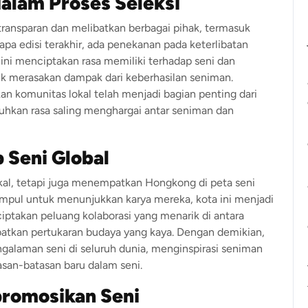
alam Proses Seleksi
transparan dan melibatkan berbagai pihak, termasuk
pa edisi terakhir, ada penekanan pada keterlibatan
 ini menciptakan rasa memiliki terhadap seni dan
 merasakan dampak dari keberhasilan seniman.
kan komunitas lokal telah menjadi bagian penting dari
hkan rasa saling menghargai antar seniman dan
 Seni Global
al, tetapi juga menempatkan Hongkong di peta seni
kumpul untuk menunjukkan karya mereka, kota ini menjadi
ciptakan peluang kolaborasi yang menarik di antara
batkan pertukaran budaya yang kaya. Dengan demikian,
aman seni di seluruh dunia, menginspirasi seniman
asan-batasan baru dalam seni.
romosikan Seni