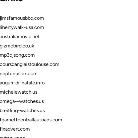
jimsfamousbbq.com
libertywalk-usa.com
australiamovie.net
gizmobird.co.uk
mp3djsong.com
coursdanglaistoulouse.com
neptunuslex.com
auguri-di-natale.info
michelewatch.us
omega--watches.us
breitling-watches.us
tgarnettcentrallautoads.com
fixadvert.com