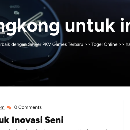
ngkong untuk in
Terbaik dengan Server PKV Games Terbaru
>>
Togel Online
>> ha
om
0 Comments
admin@digitactseed.com
k Inovasi Seni