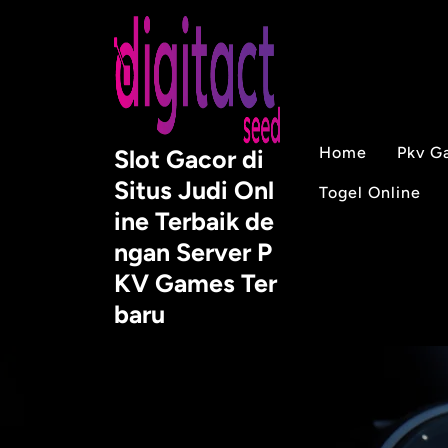
Skip
to
content
Home
Pkv G
Slot Gacor di
Situs Judi Onl
Togel Online
ine Terbaik de
ngan Server P
KV Games Ter
baru