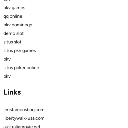
pkv games
qq online
pkv dominoqq
demo slot
situs slot
situs pkv games
pkv
situs poker online
pkv
Links
jimsfamousbbq.com
libertywalk-usa.com
australiamovie.net