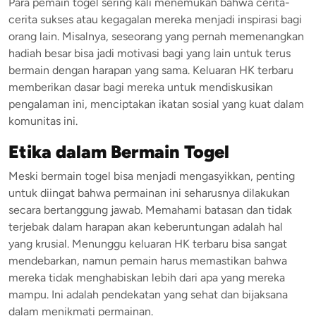
Para pemain togel sering kali menemukan bahwa cerita-
cerita sukses atau kegagalan mereka menjadi inspirasi bagi
orang lain. Misalnya, seseorang yang pernah memenangkan
hadiah besar bisa jadi motivasi bagi yang lain untuk terus
bermain dengan harapan yang sama. Keluaran HK terbaru
memberikan dasar bagi mereka untuk mendiskusikan
pengalaman ini, menciptakan ikatan sosial yang kuat dalam
komunitas ini.
Etika dalam Bermain Togel
Meski bermain togel bisa menjadi mengasyikkan, penting
untuk diingat bahwa permainan ini seharusnya dilakukan
secara bertanggung jawab. Memahami batasan dan tidak
terjebak dalam harapan akan keberuntungan adalah hal
yang krusial. Menunggu keluaran HK terbaru bisa sangat
mendebarkan, namun pemain harus memastikan bahwa
mereka tidak menghabiskan lebih dari apa yang mereka
mampu. Ini adalah pendekatan yang sehat dan bijaksana
dalam menikmati permainan.