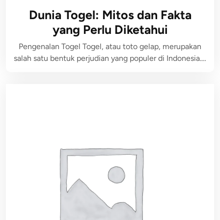
Dunia Togel: Mitos dan Fakta
yang Perlu Diketahui
Pengenalan Togel Togel, atau toto gelap, merupakan
salah satu bentuk perjudian yang populer di Indonesia.…