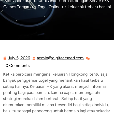
Slot Gacor di Situs Judi Online Terbaik dengan Server PKV
Games Terbaru
>>
Togel Online
>> keluar hk terbaru hari ini
July 5, 2026
admin@digitactseed.com
July
admin@digitact
5,
0 Comments
2026
Ketika berbicara mengenai keluaran Hongkong, tentu saja
banyak penggemar togel yang menantikan hasil terbaru
setiap harinya. Keluaran HK yang akurat menjadi informasi
penting bagi para pemain, karena dapat memengaruhi
strategi mereka dalam bertaruh. Setiap hasil yang
diumumkan memiliki makna tersendiri bagi setiap individu,
baik itu sebagai pendorong untuk bermain lagi atau sekadar