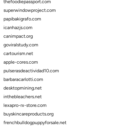
thefoodiepassport.com
superwindowproject.com
papibakigrafo.com
icanhazjs.com
canimpact.org
goviralstudy.com
cartourism.net
apple-cores.com
pulserasdeactividad10.com
barbaracarlotti.com
desktopmining.net
inthebleachers.net
lexapro-rx-store.com
buyskincareproducts.org
frenchbulldogpuppyforsale.net