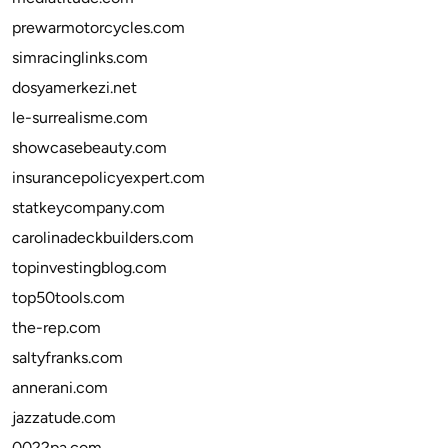
prewarmotorcycles.com
simracinglinks.com
dosyamerkezi.net
le-surrealisme.com
showcasebeauty.com
insurancepolicyexpert.com
statkeycompany.com
carolinadeckbuilders.com
topinvestingblog.com
top50tools.com
the-rep.com
saltyfranks.com
annerani.com
jazzatude.com
0022pa.com