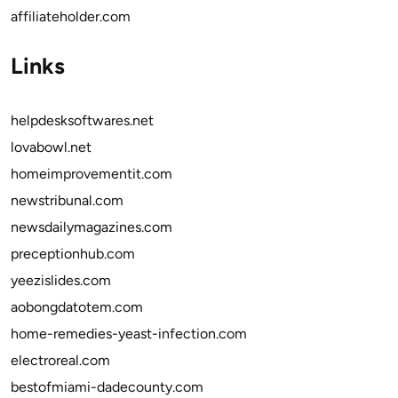
affiliateholder.com
Links
helpdesksoftwares.net
lovabowl.net
homeimprovementit.com
newstribunal.com
newsdailymagazines.com
preceptionhub.com
yeezislides.com
aobongdatotem.com
home-remedies-yeast-infection.com
electroreal.com
bestofmiami-dadecounty.com