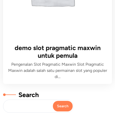
demo slot pragmatic maxwin
untuk pemula
Pengenalan Slot Pragmatic Maxwin Slot Pragmatic
Maxwin adalah salah satu permainan slot yang populer
di…
Search
Search