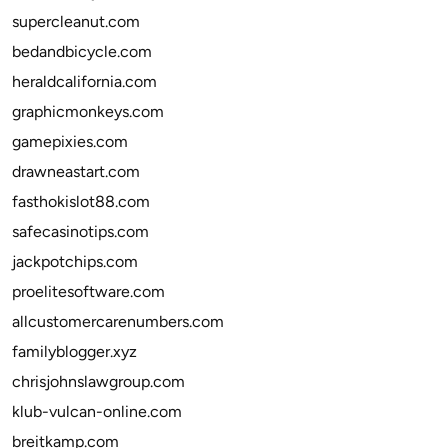
supercleanut.com
bedandbicycle.com
heraldcalifornia.com
graphicmonkeys.com
gamepixies.com
drawneastart.com
fasthokislot88.com
safecasinotips.com
jackpotchips.com
proelitesoftware.com
allcustomercarenumbers.com
familyblogger.xyz
chrisjohnslawgroup.com
klub-vulcan-online.com
breitkamp.com