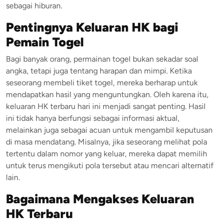
sebagai hiburan.
Pentingnya Keluaran HK bagi
Pemain Togel
Bagi banyak orang, permainan togel bukan sekadar soal
angka, tetapi juga tentang harapan dan mimpi. Ketika
seseorang membeli tiket togel, mereka berharap untuk
mendapatkan hasil yang menguntungkan. Oleh karena itu,
keluaran HK terbaru hari ini menjadi sangat penting. Hasil
ini tidak hanya berfungsi sebagai informasi aktual,
melainkan juga sebagai acuan untuk mengambil keputusan
di masa mendatang. Misalnya, jika seseorang melihat pola
tertentu dalam nomor yang keluar, mereka dapat memilih
untuk terus mengikuti pola tersebut atau mencari alternatif
lain.
Bagaimana Mengakses Keluaran
HK Terbaru