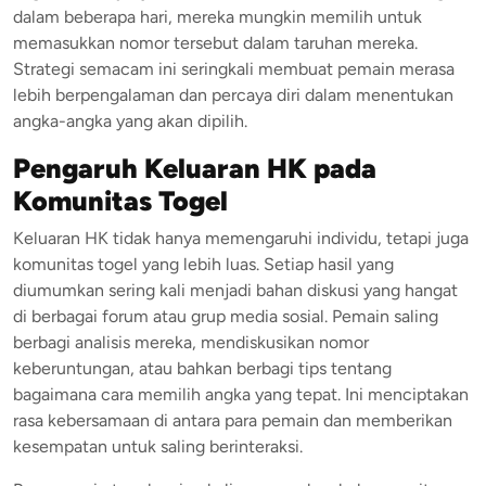
dalam beberapa hari, mereka mungkin memilih untuk
memasukkan nomor tersebut dalam taruhan mereka.
Strategi semacam ini seringkali membuat pemain merasa
lebih berpengalaman dan percaya diri dalam menentukan
angka-angka yang akan dipilih.
Pengaruh Keluaran HK pada
Komunitas Togel
Keluaran HK tidak hanya memengaruhi individu, tetapi juga
komunitas togel yang lebih luas. Setiap hasil yang
diumumkan sering kali menjadi bahan diskusi yang hangat
di berbagai forum atau grup media sosial. Pemain saling
berbagi analisis mereka, mendiskusikan nomor
keberuntungan, atau bahkan berbagi tips tentang
bagaimana cara memilih angka yang tepat. Ini menciptakan
rasa kebersamaan di antara para pemain dan memberikan
kesempatan untuk saling berinteraksi.