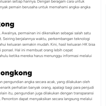
eluaran setiap harinya. Dengan beragam cara untuk
 banyak pemain berusaha untuk memahami angka-angka
kong
 Awalnya, permainan ini dikenalkan sebagai salah satu
. Seiring berjalannya waktu, perkembangan teknologi
ui keluaran semakin mudah. Kini, hasil keluaran HK bisa
di ponsel. Hal ini membuat orang lebih cepat
hulu ketika mereka harus menunggu informasi melalui
 Hongkong
n pengundian angka secara acak, yang dilakukan oleh
enarik perhatian banyak orang, apalagi bagi para penjudi
ain itu, pengundian juga dilakukan dengan transparansi
. Penonton dapat menyaksikan secara langsung melalui