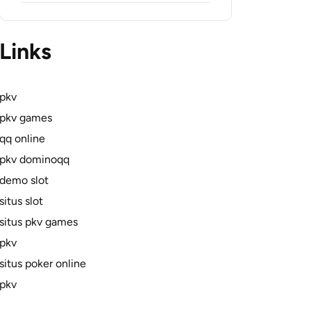
Links
pkv
pkv games
qq online
pkv dominoqq
demo slot
situs slot
situs pkv games
pkv
situs poker online
pkv