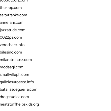
top50tools.com
the-rep.com
saltyfranks.com
annerani.com
jazzatude.com
0022pa.com
zeroshare.info
bilesinc.com
milaretreatnz.com
modaagi.com
smallvilleph.com
galiciasuroeste.info
batallasdeguerra.com
dregstudios.com
neatstuffhelpskids.org