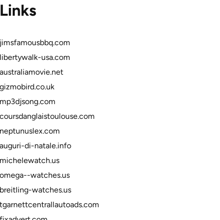
Links
jimsfamousbbq.com
libertywalk-usa.com
australiamovie.net
gizmobird.co.uk
mp3djsong.com
coursdanglaistoulouse.com
neptunuslex.com
auguri-di-natale.info
michelewatch.us
omega--watches.us
breitling-watches.us
tgarnettcentrallautoads.com
fixadvert.com