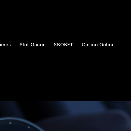
ames
Slot Gacor
SBOBET
Casino Online