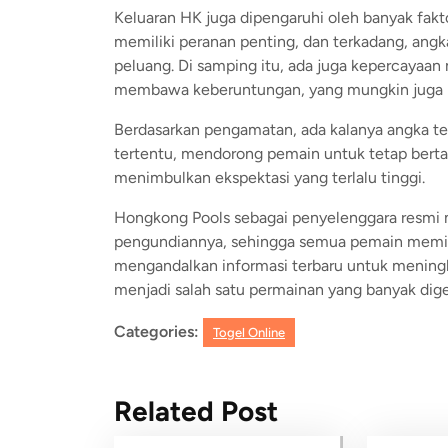
Keluaran HK juga dipengaruhi oleh banyak fakt
memiliki peranan penting, dan terkadang, angk
peluang. Di samping itu, ada juga kepercayaa
membawa keberuntungan, yang mungkin juga m
Berdasarkan pengamatan, ada kalanya angka te
tertentu, mendorong pemain untuk tetap bertar
menimbulkan ekspektasi yang terlalu tinggi.
Hongkong Pools sebagai penyelenggara resmi 
pengundiannya, sehingga semua pemain memili
mengandalkan informasi terbaru untuk meningk
menjadi salah satu permainan yang banyak dige
Categories:
Togel Online
Related Post