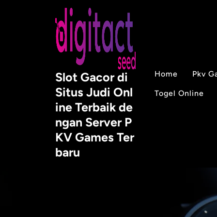
Skip
to
content
Home
Pkv G
Slot Gacor di
Situs Judi Onl
Togel Online
ine Terbaik de
ngan Server P
KV Games Ter
baru