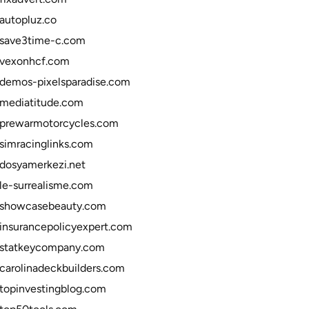
autopluz.co
save3time-c.com
vexonhcf.com
demos-pixelsparadise.com
mediatitude.com
prewarmotorcycles.com
simracinglinks.com
dosyamerkezi.net
le-surrealisme.com
showcasebeauty.com
insurancepolicyexpert.com
statkeycompany.com
carolinadeckbuilders.com
topinvestingblog.com