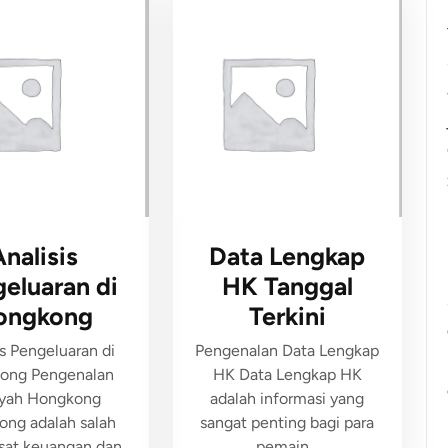
Analisis
Data Lengkap
eluaran di
HK Tanggal
ongkong
Terkini
is Pengeluaran di
Pengenalan Data Lengkap
ong Pengenalan
HK Data Lengkap HK
ayah Hongkong
adalah informasi yang
ng adalah salah
sangat penting bagi para
sat keuangan dan
pemain…