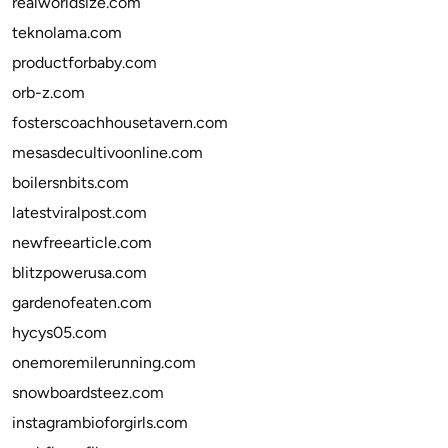
realworldsize.com
teknolama.com
productforbaby.com
orb-z.com
fosterscoachhousetavern.com
mesasdecultivoonline.com
boilersnbits.com
latestviralpost.com
newfreearticle.com
blitzpowerusa.com
gardenofeaten.com
hycys05.com
onemoremilerunning.com
snowboardsteez.com
instagrambioforgirls.com