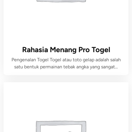
Rahasia Menang Pro Togel
Pengenalan Togel Togel atau toto gelap adalah salah
satu bentuk permainan tebak angka yang sangat…