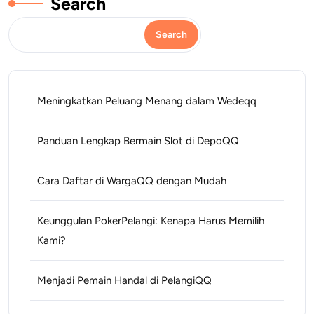
Search
Search
Meningkatkan Peluang Menang dalam Wedeqq
Panduan Lengkap Bermain Slot di DepoQQ
Cara Daftar di WargaQQ dengan Mudah
Keunggulan PokerPelangi: Kenapa Harus Memilih
Kami?
Menjadi Pemain Handal di PelangiQQ