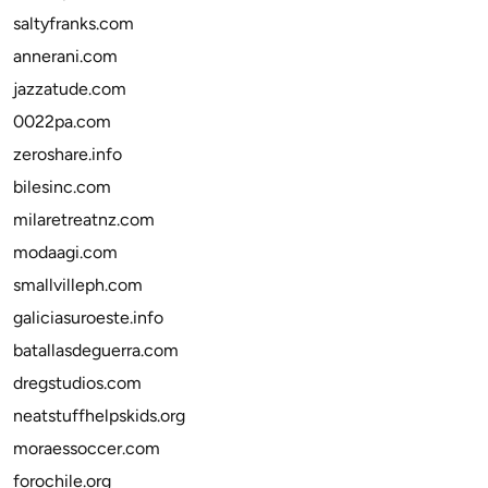
saltyfranks.com
annerani.com
jazzatude.com
0022pa.com
zeroshare.info
bilesinc.com
milaretreatnz.com
modaagi.com
smallvilleph.com
galiciasuroeste.info
batallasdeguerra.com
dregstudios.com
neatstuffhelpskids.org
moraessoccer.com
forochile.org