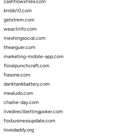
cashflowxfiles.com
kmbb10.com
getxtrem.com
weactinfo.com
meshingsocial.com
thearguer.com
marketing-mobile-app.com
floralpunchcraft.com
fiasone.com
danktankbattery.com
mealudo.com
charlie-day.com
livedirectbettingpoker.com
foxbusinessupdate.com
lovedaddy.org