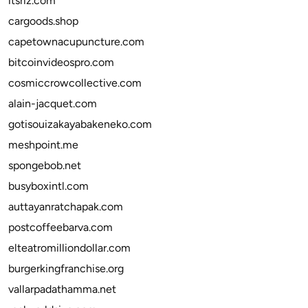
itsriz.com
cargoods.shop
capetownacupuncture.com
bitcoinvideospro.com
cosmiccrowcollective.com
alain-jacquet.com
gotisouizakayabakeneko.com
meshpoint.me
spongebob.net
busyboxintl.com
auttayanratchapak.com
postcoffeebarva.com
elteatromilliondollar.com
burgerkingfranchise.org
vallarpadathamma.net