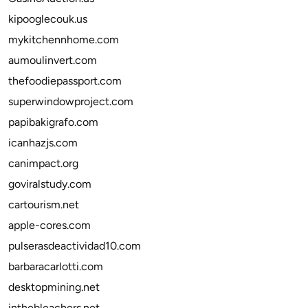
kipooglecouk.us
mykitchennhome.com
aumoulinvert.com
thefoodiepassport.com
superwindowproject.com
papibakigrafo.com
icanhazjs.com
canimpact.org
goviralstudy.com
cartourism.net
apple-cores.com
pulserasdeactividad10.com
barbaracarlotti.com
desktopmining.net
inthebleachers.net