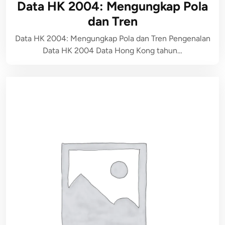
Data HK 2004: Mengungkap Pola
dan Tren
Data HK 2004: Mengungkap Pola dan Tren Pengenalan
Data HK 2004 Data Hong Kong tahun…