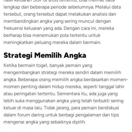
lengkap dari beberapa periode sebelumnya. Melalui data
tersebut, orang tersebut dapat melakukan analisis dan
membandingkan angka yang sering muncul dengan
frekuensi keluaran yang ada. Dengan cara ini, mereka
berharap bisa menemukan pola tertentu untuk
meningkatkan peluang mereka dalam bermain.
Strategi Memilih Angka
Ketika bermain togel, banyak pemain yang
mengembangkan strategi mereka sendiri dalam memilih
angka. Beberapa orang memilih angka berdasarkan momen-
momen penting dalam hidup mereka, seperti tanggal lahir
atau peringatan tertentu. Sementara itu, ada juga yang
lebih suka menggunakan angka yang telah terbukti sering
keluar di masa lalu. Tidak jarang, para pemain berdiskusi
dalam forum daring untuk berbagi pengalaman dan tips
mengenai angka yang sebaiknya dipilih.