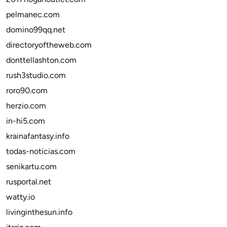
pelmanec.com
domino99qq.net
directoryoftheweb.com
donttellashton.com
rush3studio.com
roro90.com
herzio.com
in-hi5.com
krainafantasy.info
todas-noticias.com
senikartu.com
rusportal.net
watty.io
livinginthesun.info