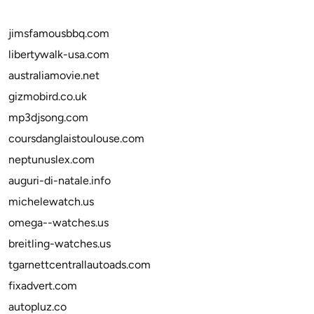
jimsfamousbbq.com
libertywalk-usa.com
australiamovie.net
gizmobird.co.uk
mp3djsong.com
coursdanglaistoulouse.com
neptunuslex.com
auguri-di-natale.info
michelewatch.us
omega--watches.us
breitling-watches.us
tgarnettcentrallautoads.com
fixadvert.com
autopluz.co