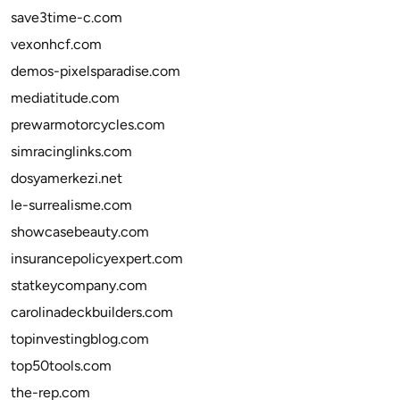
save3time-c.com
vexonhcf.com
demos-pixelsparadise.com
mediatitude.com
prewarmotorcycles.com
simracinglinks.com
dosyamerkezi.net
le-surrealisme.com
showcasebeauty.com
insurancepolicyexpert.com
statkeycompany.com
carolinadeckbuilders.com
topinvestingblog.com
top50tools.com
the-rep.com