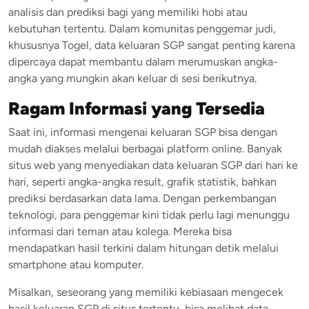
analisis dan prediksi bagi yang memiliki hobi atau
kebutuhan tertentu. Dalam komunitas penggemar judi,
khususnya Togel, data keluaran SGP sangat penting karena
dipercaya dapat membantu dalam merumuskan angka-
angka yang mungkin akan keluar di sesi berikutnya.
Ragam Informasi yang Tersedia
Saat ini, informasi mengenai keluaran SGP bisa dengan
mudah diakses melalui berbagai platform online. Banyak
situs web yang menyediakan data keluaran SGP dari hari ke
hari, seperti angka-angka result, grafik statistik, bahkan
prediksi berdasarkan data lama. Dengan perkembangan
teknologi, para penggemar kini tidak perlu lagi menunggu
informasi dari teman atau kolega. Mereka bisa
mendapatkan hasil terkini dalam hitungan detik melalui
smartphone atau komputer.
Misalkan, seseorang yang memiliki kebiasaan mengecek
hasil keluaran SGP di situs tertentu, bisa melihat data