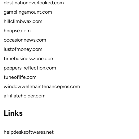
destinationoverlooked.com
gamblingamount.com
hillclimbwax.com
hnopse.com
occasionnews.com
lustofmoney.com
timebusinesszone.com
peppers-reflection.com
tuneoflife.com
windowwellmaintenancepros.com
affiliateholder.com
Links
helpdesksoftwares.net