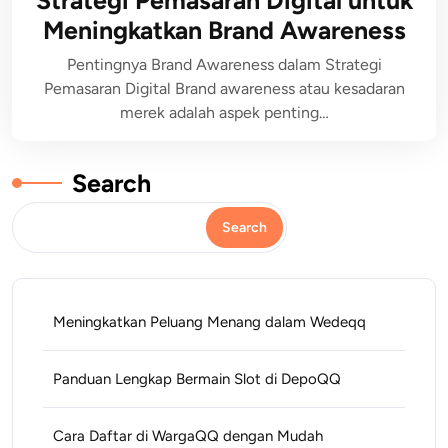
Strategi Pemasaran Digital untuk
Meningkatkan Brand Awareness
Pentingnya Brand Awareness dalam Strategi
Pemasaran Digital Brand awareness atau kesadaran
merek adalah aspek penting…
Search
Search
Meningkatkan Peluang Menang dalam Wedeqq
Panduan Lengkap Bermain Slot di DepoQQ
Cara Daftar di WargaQQ dengan Mudah