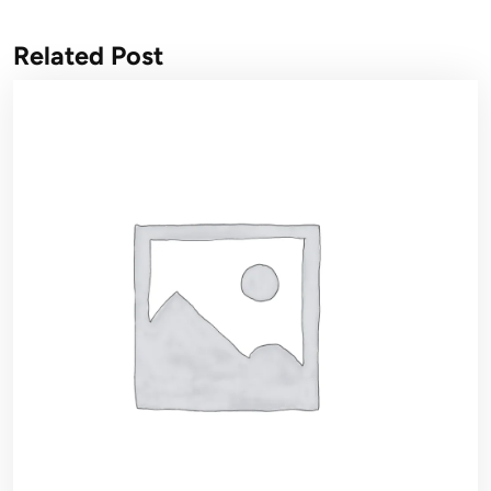
Related Post