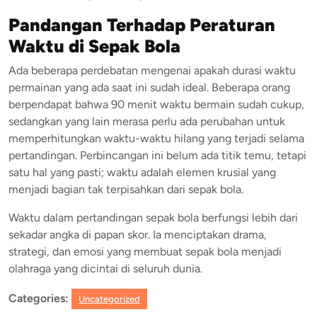
Pandangan Terhadap Peraturan
Waktu di Sepak Bola
Ada beberapa perdebatan mengenai apakah durasi waktu
permainan yang ada saat ini sudah ideal. Beberapa orang
berpendapat bahwa 90 menit waktu bermain sudah cukup,
sedangkan yang lain merasa perlu ada perubahan untuk
memperhitungkan waktu-waktu hilang yang terjadi selama
pertandingan. Perbincangan ini belum ada titik temu, tetapi
satu hal yang pasti; waktu adalah elemen krusial yang
menjadi bagian tak terpisahkan dari sepak bola.
Waktu dalam pertandingan sepak bola berfungsi lebih dari
sekadar angka di papan skor. Ia menciptakan drama,
strategi, dan emosi yang membuat sepak bola menjadi
olahraga yang dicintai di seluruh dunia.
Categories:
Uncategorized