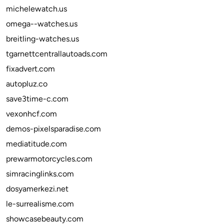
michelewatch.us
omega--watches.us
breitling-watches.us
tgarnettcentrallautoads.com
fixadvert.com
autopluz.co
save3time-c.com
vexonhcf.com
demos-pixelsparadise.com
mediatitude.com
prewarmotorcycles.com
simracinglinks.com
dosyamerkezi.net
le-surrealisme.com
showcasebeauty.com