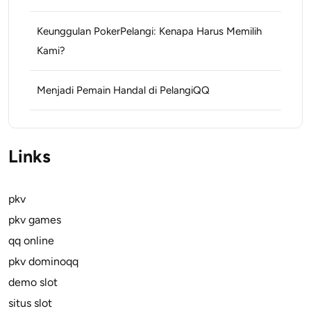
Keunggulan PokerPelangi: Kenapa Harus Memilih
Kami?
Menjadi Pemain Handal di PelangiQQ
Links
pkv
pkv games
qq online
pkv dominoqq
demo slot
situs slot