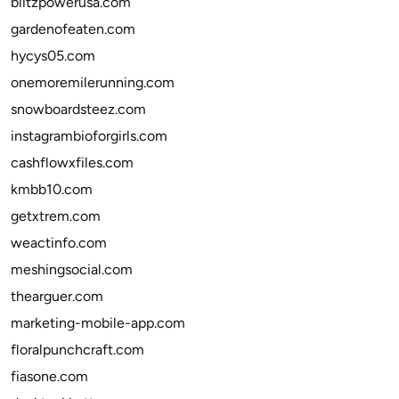
blitzpowerusa.com
gardenofeaten.com
hycys05.com
onemoremilerunning.com
snowboardsteez.com
instagrambioforgirls.com
cashflowxfiles.com
kmbb10.com
getxtrem.com
weactinfo.com
meshingsocial.com
thearguer.com
marketing-mobile-app.com
floralpunchcraft.com
fiasone.com