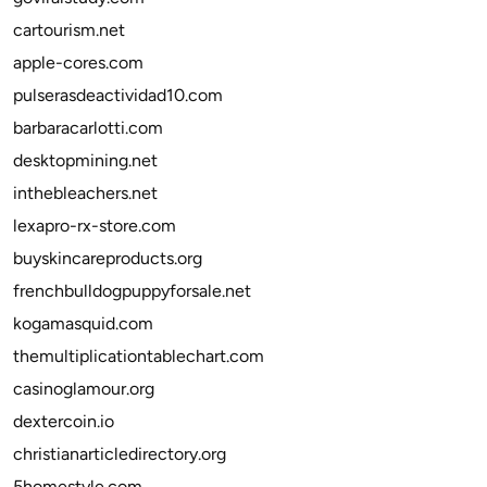
cartourism.net
apple-cores.com
pulserasdeactividad10.com
barbaracarlotti.com
desktopmining.net
inthebleachers.net
lexapro-rx-store.com
buyskincareproducts.org
frenchbulldogpuppyforsale.net
kogamasquid.com
themultiplicationtablechart.com
casinoglamour.org
dextercoin.io
christianarticledirectory.org
5homestyle.com