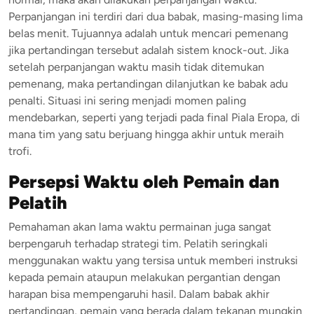
Perpanjangan ini terdiri dari dua babak, masing-masing lima
belas menit. Tujuannya adalah untuk mencari pemenang
jika pertandingan tersebut adalah sistem knock-out. Jika
setelah perpanjangan waktu masih tidak ditemukan
pemenang, maka pertandingan dilanjutkan ke babak adu
penalti. Situasi ini sering menjadi momen paling
mendebarkan, seperti yang terjadi pada final Piala Eropa, di
mana tim yang satu berjuang hingga akhir untuk meraih
trofi.
Persepsi Waktu oleh Pemain dan
Pelatih
Pemahaman akan lama waktu permainan juga sangat
berpengaruh terhadap strategi tim. Pelatih seringkali
menggunakan waktu yang tersisa untuk memberi instruksi
kepada pemain ataupun melakukan pergantian dengan
harapan bisa mempengaruhi hasil. Dalam babak akhir
pertandingan, pemain yang berada dalam tekanan mungkin