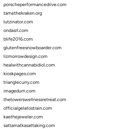
porscheperformancedrive.com
tamethekraken.org
lutzinator.com
ondasrl.com
blife2016.com
glutenfreesnowboarder.com
lizmorrowdesign.com
healwithcannabidiol.com
kioskpages.com
trianglecurry.com
imagedum.com
thetowerswellnessretreat.com
officialgelatostrain.com
kaethejeweler.com
sattamatkasattaking.com