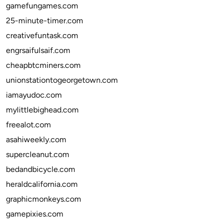
gamefungames.com
25-minute-timer.com
creativefuntask.com
engrsaifulsaif.com
cheapbtcminers.com
unionstationtogeorgetown.com
iamayudoc.com
mylittlebighead.com
freealot.com
asahiweekly.com
supercleanut.com
bedandbicycle.com
heraldcalifornia.com
graphicmonkeys.com
gamepixies.com