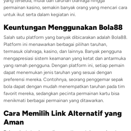
yang tersedia, mulai dari taruhan olahraga hingga
permainan kasino, semakin banyak orang yang mencari cara
untuk ikut serta dalam kegiatan ini.
Keuntungan Menggunakan Bola88
Salah satu platform yang banyak dibicarakan adalah Bola88.
Platform ini menawarkan berbagai pilihan taruhan,
termasuk olahraga, kasino, dan lainnya. Banyak pengguna
mengapresiasi sistem keamanan yang ketat dan antarmuka
yang ramah pengguna. Dengan platform ini, setiap pemain
dapat menemukan jenis taruhan yang sesuai dengan
preferensi mereka. Contohnya, seorang penggemar sepak
bola dapat dengan mudah menempatkan taruhan pada tim
favorit mereka, sedangkan pecinta permainan kartu bisa
menikmati berbagai permainan yang ditawarkan.
Cara Memilih Link Alternatif yang
Aman