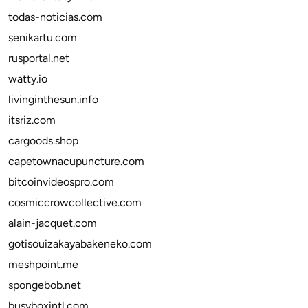
todas-noticias.com
senikartu.com
rusportal.net
watty.io
livinginthesun.info
itsriz.com
cargoods.shop
capetownacupuncture.com
bitcoinvideospro.com
cosmiccrowcollective.com
alain-jacquet.com
gotisouizakayabakeneko.com
meshpoint.me
spongebob.net
busyboxintl.com