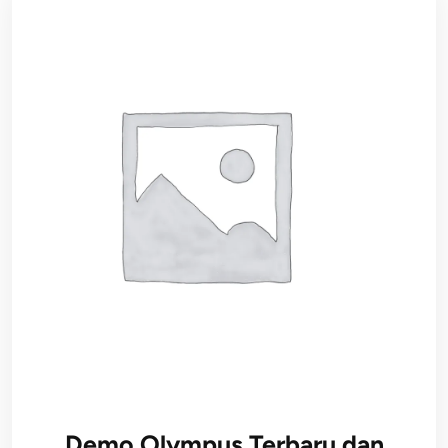
Demo Olympus Terbaru dan