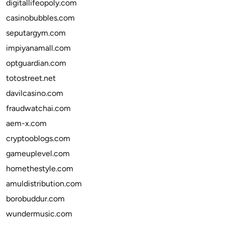
digitallifeopoly.com
casinobubbles.com
seputargym.com
impiyanamall.com
optguardian.com
totostreet.net
davilcasino.com
fraudwatchai.com
aem-x.com
cryptooblogs.com
gameuplevel.com
homethestyle.com
amuldistribution.com
borobuddur.com
wundermusic.com