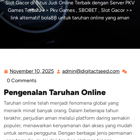
Slot Gacor di Situs Judi Online Terbaik dengan Server PKV
Games Terbaru
>>
Pkv Games
,
SBOBET
,
Slot Gacor
>>
link alternatif bola88 untuk taruhan online yang aman
November 10, 2025
admin@digitactseed.com
November
admin@d
10,
0 Comments
2025
Pengenalan Taruhan Online
Taruhan online telah menjadi fenomena global yang
menarik minat banyak orang. Dalam beberapa tahun
terakhir, perjudian aman melalui platform daring semakin
populer, menawarkan kenyamanan dan akses yang mudah
untuk semua pengguna. Dengan berbagai jenis permainan