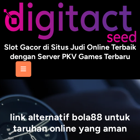
Skip
to
content
Slot Gacor di Situs Judi Online Terbaik
dengan Server PKV Games Terbaru
link alternatif bola88 untuk
taruhan online yang aman