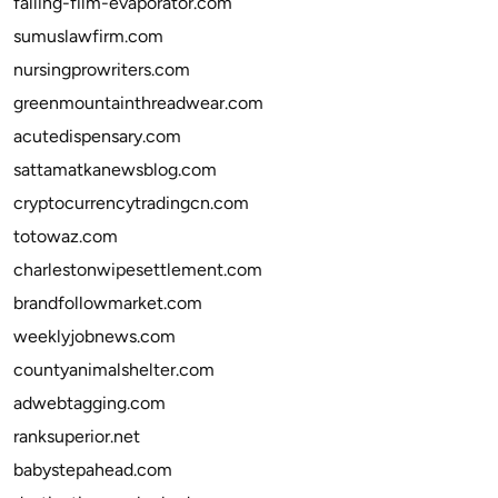
falling-film-evaporator.com
sumuslawfirm.com
nursingprowriters.com
greenmountainthreadwear.com
acutedispensary.com
sattamatkanewsblog.com
cryptocurrencytradingcn.com
totowaz.com
charlestonwipesettlement.com
brandfollowmarket.com
weeklyjobnews.com
countyanimalshelter.com
adwebtagging.com
ranksuperior.net
babystepahead.com