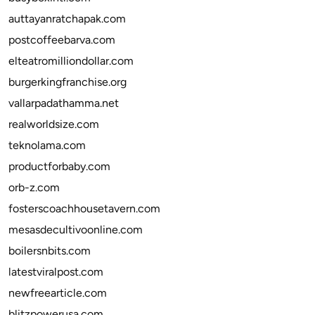
auttayanratchapak.com
postcoffeebarva.com
elteatromilliondollar.com
burgerkingfranchise.org
vallarpadathamma.net
realworldsize.com
teknolama.com
productforbaby.com
orb-z.com
fosterscoachhousetavern.com
mesasdecultivoonline.com
boilersnbits.com
latestviralpost.com
newfreearticle.com
blitzpowerusa.com