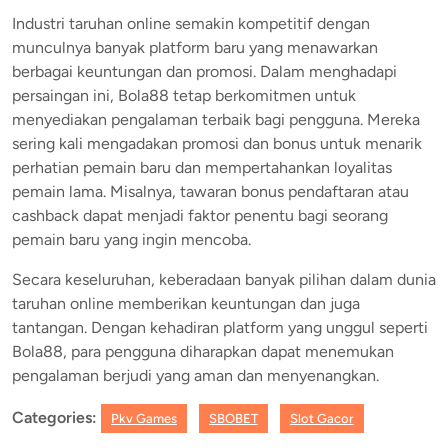
Industri taruhan online semakin kompetitif dengan
munculnya banyak platform baru yang menawarkan
berbagai keuntungan dan promosi. Dalam menghadapi
persaingan ini, Bola88 tetap berkomitmen untuk
menyediakan pengalaman terbaik bagi pengguna. Mereka
sering kali mengadakan promosi dan bonus untuk menarik
perhatian pemain baru dan mempertahankan loyalitas
pemain lama. Misalnya, tawaran bonus pendaftaran atau
cashback dapat menjadi faktor penentu bagi seorang
pemain baru yang ingin mencoba.
Secara keseluruhan, keberadaan banyak pilihan dalam dunia
taruhan online memberikan keuntungan dan juga
tantangan. Dengan kehadiran platform yang unggul seperti
Bola88, para pengguna diharapkan dapat menemukan
pengalaman berjudi yang aman dan menyenangkan.
Categories:
Pkv Games
SBOBET
Slot Gacor