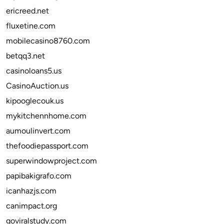
ericreed.net
fluxetine.com
mobilecasino8760.com
betqq3.net
casinoloans5.us
CasinoAuction.us
kipooglecouk.us
mykitchennhome.com
aumoulinvert.com
thefoodiepassport.com
superwindowproject.com
papibakigrafo.com
icanhazjs.com
canimpact.org
goviralstudy.com