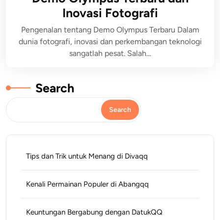
Inovasi Fotografi
Pengenalan tentang Demo Olympus Terbaru Dalam
dunia fotografi, inovasi dan perkembangan teknologi
sangatlah pesat. Salah…
Search
Search
Tips dan Trik untuk Menang di Divaqq
Kenali Permainan Populer di Abangqq
Keuntungan Bergabung dengan DatukQQ