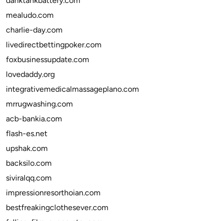
danktankbattery.com
mealudo.com
charlie-day.com
livedirectbettingpoker.com
foxbusinessupdate.com
lovedaddy.org
integrativemedicalmassageplano.com
mrrugwashing.com
acb-bankia.com
flash-es.net
upshak.com
backsilo.com
siviralqq.com
impressionresorthoian.com
bestfreakingclothesever.com