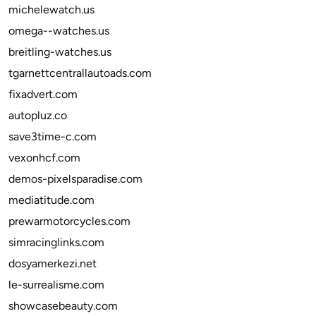
michelewatch.us
omega--watches.us
breitling-watches.us
tgarnettcentrallautoads.com
fixadvert.com
autopluz.co
save3time-c.com
vexonhcf.com
demos-pixelsparadise.com
mediatitude.com
prewarmotorcycles.com
simracinglinks.com
dosyamerkezi.net
le-surrealisme.com
showcasebeauty.com