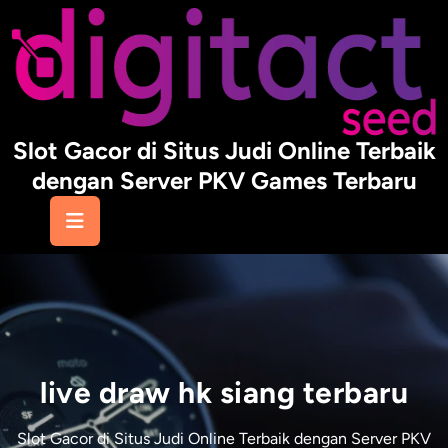
Skip
to
content
Slot Gacor di Situs Judi Online Terbaik
dengan Server PKV Games Terbaru
live draw hk siang terbaru
Slot Gacor di Situs Judi Online Terbaik dengan Server PKV