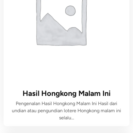
Hasil Hongkong Malam Ini
Pengenalan Hasil Hongkong Malam Ini Hasil dari
undian atau pengundian lotere Hongkong malam ini
selalu…