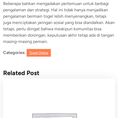
Beberapa bahkan mengadakan pertemuan untuk berbagi
pengalaman dan strategi. Hal ini tidak hanya menjadikan
pengalaman bermain togel lebih menyenangkan, tetapi
juga menciptakan jaringan sosial yang bisa diandalkan. Akan
tetapi, perlu diingat bahwa meskipun komunitas bisa
memberikan dorongan, keputusan akhir tetap ada di tangan
masing-masing pemain.
Categories:
Togel Online
Related Post