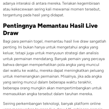
adanya interaksi di antara mereka. Teriakan kegembiraan
atau kekecewaan sering kali mewarnai momen tersebut,
tergantung pada hasil yang didapat.
Pentingnya Memantau Hasil Live
Draw
Bagi para pemain togel, memantau hasil live draw sangatlah
penting. Ini bukan hanya untuk mengetahui angka yang
keluar, tetapi juga untuk menyusun strategi dan analisis
untuk permainan mendatang. Banyak pemain yang percaya
bahwa dengan memperhatikan pola angka yang muncul
dari waktu ke waktu, mereka dapat meningkatkan peluang
untuk memenangkan permainan. Misalnya, jika ada angka
yang sering muncul dalam beberapa waktu terakhir,
beberapa orang mungkin akan mempertimbangkan untuk
memasukkan angka tersebut dalam taruhan mereka.
Seiring perkembangan teknologi, banyak platform online