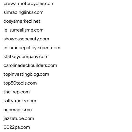
prewarmotorcycles.com
simracinglinks.com
dosyamerkezi.net
le-surrealisme.com
showcasebeauty.com
insurancepolicyexpert.com
statkeycompany.com
carolinadeckbuilders.com
topinvestingblog.com
top50tools.com
the-rep.com
saltyfranks.com
annerani.com
jazzatude.com
0022pa.com