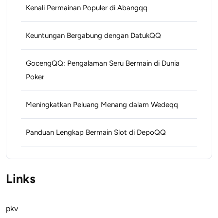
Kenali Permainan Populer di Abangqq
Keuntungan Bergabung dengan DatukQQ
GocengQQ: Pengalaman Seru Bermain di Dunia
Poker
Meningkatkan Peluang Menang dalam Wedeqq
Panduan Lengkap Bermain Slot di DepoQQ
Links
pkv