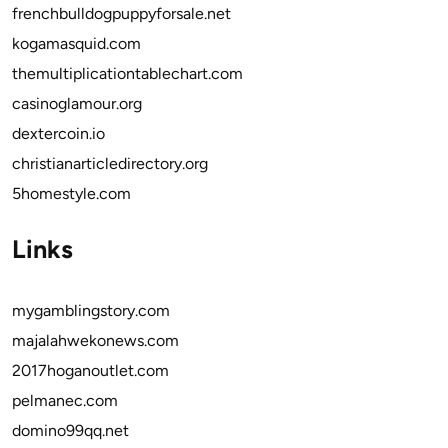
frenchbulldogpuppyforsale.net
kogamasquid.com
themultiplicationtablechart.com
casinoglamour.org
dextercoin.io
christianarticledirectory.org
5homestyle.com
Links
mygamblingstory.com
majalahwekonews.com
2017hoganoutlet.com
pelmanec.com
domino99qq.net