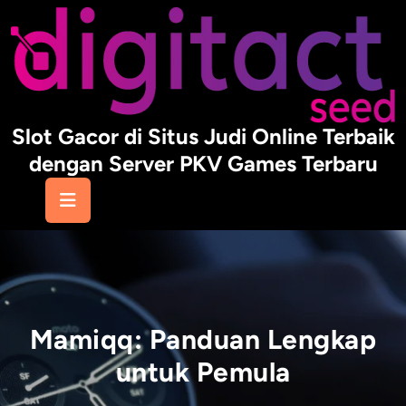
Skip
to
content
Slot Gacor di Situs Judi Online Terbaik
dengan Server PKV Games Terbaru
Mamiqq: Panduan Lengkap
untuk Pemula