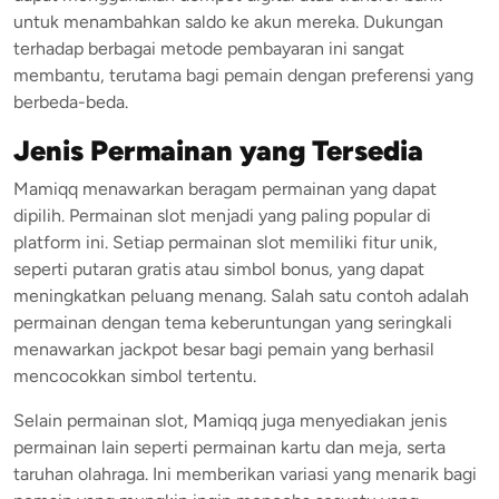
untuk menambahkan saldo ke akun mereka. Dukungan
terhadap berbagai metode pembayaran ini sangat
membantu, terutama bagi pemain dengan preferensi yang
berbeda-beda.
Jenis Permainan yang Tersedia
Mamiqq menawarkan beragam permainan yang dapat
dipilih. Permainan slot menjadi yang paling popular di
platform ini. Setiap permainan slot memiliki fitur unik,
seperti putaran gratis atau simbol bonus, yang dapat
meningkatkan peluang menang. Salah satu contoh adalah
permainan dengan tema keberuntungan yang seringkali
menawarkan jackpot besar bagi pemain yang berhasil
mencocokkan simbol tertentu.
Selain permainan slot, Mamiqq juga menyediakan jenis
permainan lain seperti permainan kartu dan meja, serta
taruhan olahraga. Ini memberikan variasi yang menarik bagi