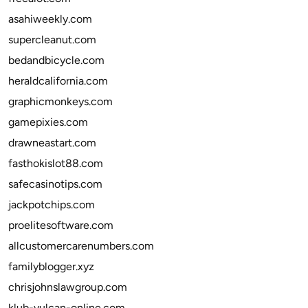
asahiweekly.com
supercleanut.com
bedandbicycle.com
heraldcalifornia.com
graphicmonkeys.com
gamepixies.com
drawneastart.com
fasthokislot88.com
safecasinotips.com
jackpotchips.com
proelitesoftware.com
allcustomercarenumbers.com
familyblogger.xyz
chrisjohnslawgroup.com
klub-vulcan-online.com