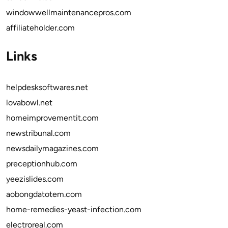
windowwellmaintenancepros.com
affiliateholder.com
Links
helpdesksoftwares.net
lovabowl.net
homeimprovementit.com
newstribunal.com
newsdailymagazines.com
preceptionhub.com
yeezislides.com
aobongdatotem.com
home-remedies-yeast-infection.com
electroreal.com