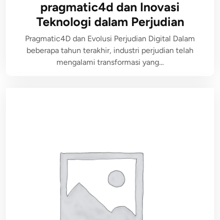
pragmatic4d dan Inovasi
Teknologi dalam Perjudian
Pragmatic4D dan Evolusi Perjudian Digital Dalam
beberapa tahun terakhir, industri perjudian telah
mengalami transformasi yang…