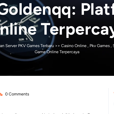
Goldenqq: Pla
nline Terperca
ngan Server PKV Games Terbaru
>>
Casino Online
,
Pkv Games
,
Game Online Terpercaya
0 Comments
dmin@digitactseed.com