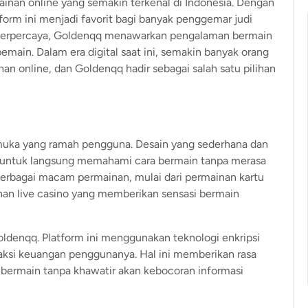
inan online yang semakin terkenal di Indonesia. Dengan
form ini menjadi favorit bagi banyak penggemar judi
n terpercaya, Goldenqq menawarkan pengalaman bermain
ain. Dalam era digital saat ini, semakin banyak orang
nan online, dan Goldenqq hadir sebagai salah satu pilihan
muka yang ramah pengguna. Desain yang sederhana dan
untuk langsung memahami cara bermain tanpa merasa
 berbagai macam permainan, mulai dari permainan kartu
nan live casino yang memberikan sensasi bermain
ldenqq. Platform ini menggunakan teknologi enkripsi
nsaksi keuangan penggunanya. Hal ini memberikan rasa
 bermain tanpa khawatir akan kebocoran informasi