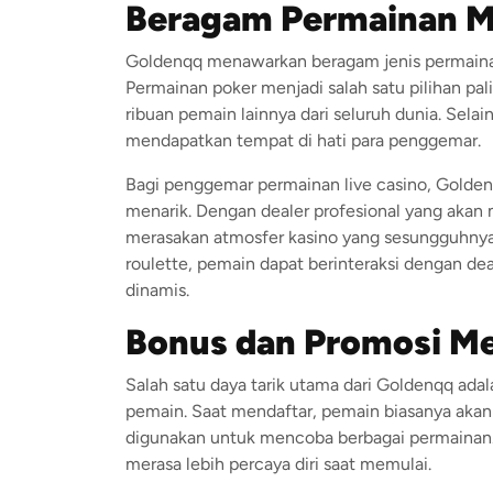
Beragam Permainan M
Goldenqq menawarkan beragam jenis permaina
Permainan poker menjadi salah satu pilihan pa
ribuan pemain lainnya dari seluruh dunia. Sela
mendapatkan tempat di hati para penggemar.
Bagi penggemar permainan live casino, Golde
menarik. Dengan dealer profesional yang akan
merasakan atmosfer kasino yang sesungguhnya
roulette, pemain dapat berinteraksi dengan de
dinamis.
Bonus dan Promosi Me
Salah satu daya tarik utama dari Goldenqq ada
pemain. Saat mendaftar, pemain biasanya aka
digunakan untuk mencoba berbagai permainan. 
merasa lebih percaya diri saat memulai.