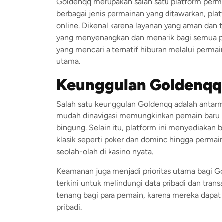
Goldenqq merupakan salah satu platform perma
berbagai jenis permainan yang ditawarkan, plat
online. Dikenal karena layanan yang aman da
yang menyenangkan dan menarik bagi semua pem
yang mencari alternatif hiburan melalui permai
utama.
Keunggulan Goldenqq
Salah satu keunggulan Goldenqq adalah antar
mudah dinavigasi memungkinkan pemain baru 
bingung. Selain itu, platform ini menyediakan
klasik seperti poker dan domino hingga permai
seolah-olah di kasino nyata.
Keamanan juga menjadi prioritas utama bagi Go
terkini untuk melindungi data pribadi dan tra
tenang bagi para pemain, karena mereka dapat
pribadi.