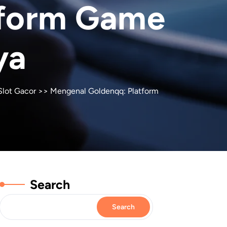
tform Game
ya
Slot Gacor
>> Mengenal Goldenqq: Platform
Search
Search