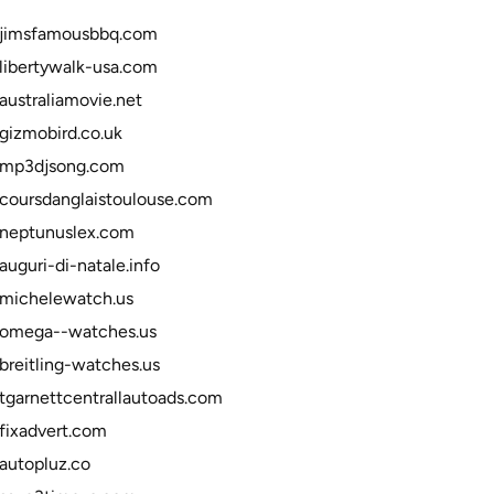
jimsfamousbbq.com
libertywalk-usa.com
australiamovie.net
gizmobird.co.uk
mp3djsong.com
coursdanglaistoulouse.com
neptunuslex.com
auguri-di-natale.info
michelewatch.us
omega--watches.us
breitling-watches.us
tgarnettcentrallautoads.com
fixadvert.com
autopluz.co