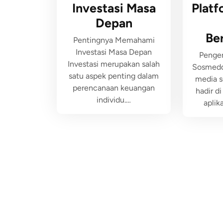
Investasi Masa
Platf
Depan
Ber
Pentingnya Memahami
Investasi Masa Depan
Penge
Investasi merupakan salah
Sosmedq
satu aspek penting dalam
media s
perencanaan keuangan
hadir d
individu.…
aplik