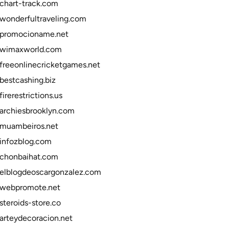
chart-track.com
wonderfultraveling.com
promocioname.net
wimaxworld.com
freeonlinecricketgames.net
bestcashing.biz
firerestrictions.us
archiesbrooklyn.com
muambeiros.net
infozblog.com
chonbaihat.com
elblogdeoscargonzalez.com
webpromote.net
steroids-store.co
arteydecoracion.net