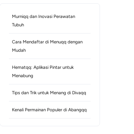
Murniqq dan Inovasi Perawatan
Tubuh
Cara Mendaftar di Menuqq dengan
Mudah
Hematqq: Aplikasi Pintar untuk
Menabung
Tips dan Trik untuk Menang di Divaqq
Kenali Permainan Populer di Abangqq