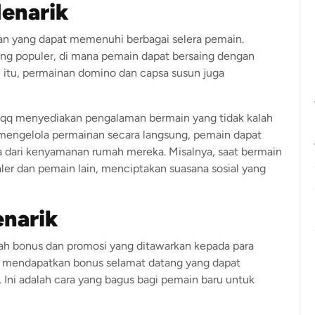
enarik
n yang dapat memenuhi berbagai selera pemain.
ling populer, di mana pemain dapat bersaing dengan
in itu, permainan domino dan capsa susun juga
nqq menyediakan pengalaman bermain yang tidak kalah
 mengelola permainan secara langsung, pemain dapat
 dari kenyamanan rumah mereka. Misalnya, saat bermain
aler dan pemain lain, menciptakan suasana sosial yang
narik
lah bonus dan promosi yang ditawarkan kepada para
n mendapatkan bonus selamat datang yang dapat
Ini adalah cara yang bagus bagi pemain baru untuk