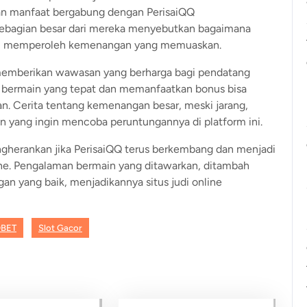
an manfaat bergabung dengan PerisaiQQ
ebagian besar dari mereka menyebutkan bagaimana
sil memperoleh kemenangan yang memuaskan.
memberikan wawasan yang berharga bagi pendatang
i bermain yang tepat dan memanfaatkan bonus bisa
n. Cerita tentang kemenangan besar, meski jarang,
n yang ingin mencoba peruntungannya di platform ini.
gherankan jika PerisaiQQ terus berkembang dan menjadi
ine. Pengalaman bermain yang ditawarkan, ditambah
 yang baik, menjadikannya situs judi online
BET
Slot Gacor