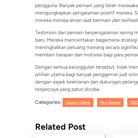
pengguna. Banyak pemain yang telah merasak
mengungkapkan pengalaman positif mereka. S
mereka merasa aman saat bermain dan berha
Testimoni dari pemain berpengalaman sering 
baru. Mereka menceritakan bagaimana strateg
meningkatkan peluang menang secara signifika
memberi harapan dan motivasi bagi para pemai
Dengan semua keunggulan tersebut, tidak men
pilihan utama bagi banyak penggemar judi onl
dengan aspek keamanan dan dukungan pelanggan
terpercaya yang patut dicoba.
Categories:
Casino Online
Pkv Games
SBO
Related Post