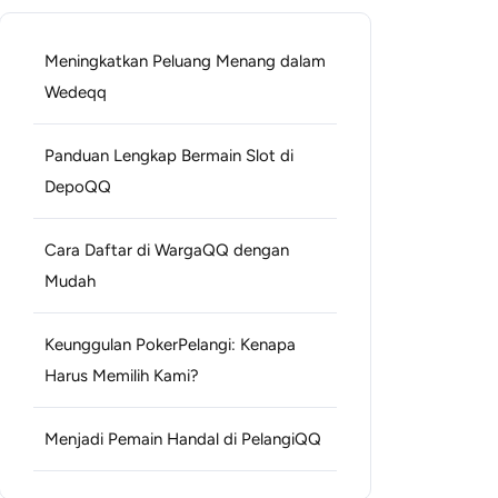
Meningkatkan Peluang Menang dalam
Wedeqq
Panduan Lengkap Bermain Slot di
DepoQQ
Cara Daftar di WargaQQ dengan
Mudah
Keunggulan PokerPelangi: Kenapa
Harus Memilih Kami?
Menjadi Pemain Handal di PelangiQQ