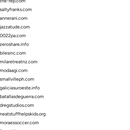
the-rep.com
saltyfranks.com
annerani.com
jazzatude.com
0022pa.com
zeroshare.info
bilesinc.com
milaretreatnz.com
modaagi.com
smallvilleph.com
galiciasuroeste.info
batallasdeguerra.com
dregstudios.com
neatstuffhelpskids.org
moraessoccer.com