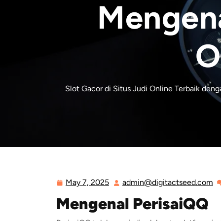
Mengena
O
Slot Gacor di Situs Judi Online Terbaik de
May 7, 2025
admin@digitactseed.com
May
a
7,
Mengenal PerisaiQQ
2025