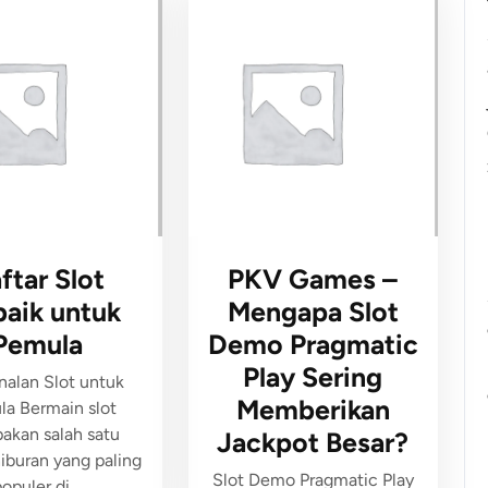
ftar Slot
PKV Games –
baik untuk
Mengapa Slot
Pemula
Demo Pragmatic
Play Sering
alan Slot untuk
Memberikan
a Bermain slot
akan salah satu
Jackpot Besar?
iburan yang paling
Slot Demo Pragmatic Play
populer di…