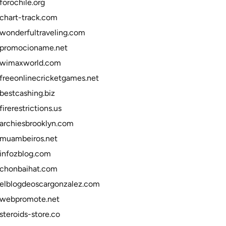
forochile.org
chart-track.com
wonderfultraveling.com
promocioname.net
wimaxworld.com
freeonlinecricketgames.net
bestcashing.biz
firerestrictions.us
archiesbrooklyn.com
muambeiros.net
infozblog.com
chonbaihat.com
elblogdeoscargonzalez.com
webpromote.net
steroids-store.co