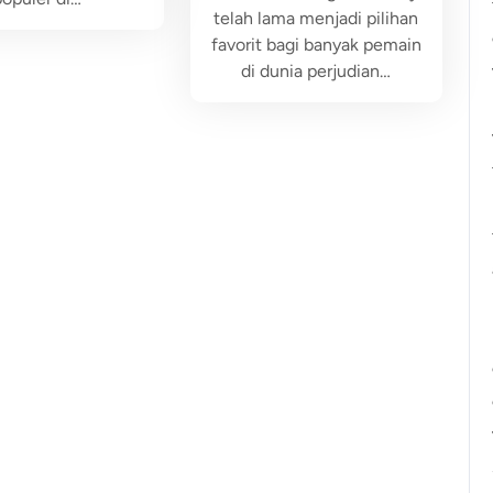
telah lama menjadi pilihan
favorit bagi banyak pemain
di dunia perjudian…