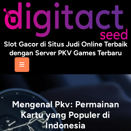
Skip
to
content
Slot Gacor di Situs Judi Online Terbaik
dengan Server PKV Games Terbaru
Mengenal Pkv: Permainan
Kartu yang Populer di
Indonesia