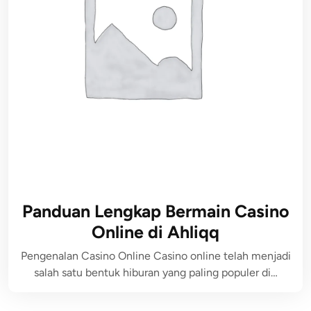
Panduan Lengkap Bermain Casino
Online di Ahliqq
Pengenalan Casino Online Casino online telah menjadi
salah satu bentuk hiburan yang paling populer di…