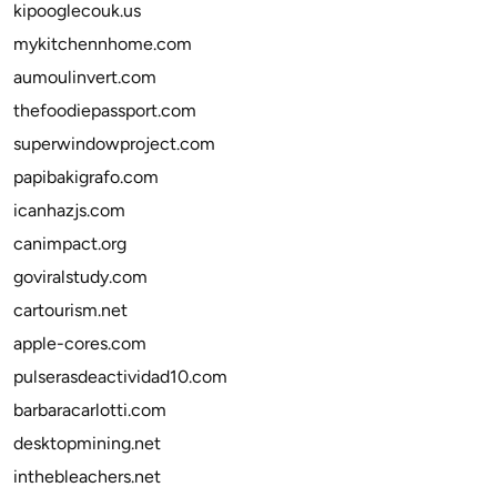
kipooglecouk.us
mykitchennhome.com
aumoulinvert.com
thefoodiepassport.com
superwindowproject.com
papibakigrafo.com
icanhazjs.com
canimpact.org
goviralstudy.com
cartourism.net
apple-cores.com
pulserasdeactividad10.com
barbaracarlotti.com
desktopmining.net
inthebleachers.net