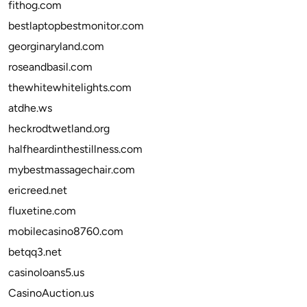
fithog.com
bestlaptopbestmonitor.com
georginaryland.com
roseandbasil.com
thewhitewhitelights.com
atdhe.ws
heckrodtwetland.org
halfheardinthestillness.com
mybestmassagechair.com
ericreed.net
fluxetine.com
mobilecasino8760.com
betqq3.net
casinoloans5.us
CasinoAuction.us