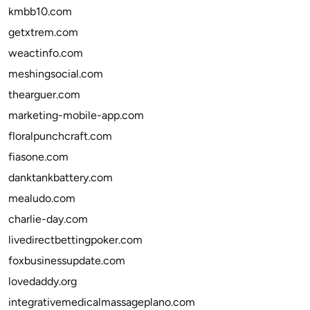
kmbb10.com
getxtrem.com
weactinfo.com
meshingsocial.com
thearguer.com
marketing-mobile-app.com
floralpunchcraft.com
fiasone.com
danktankbattery.com
mealudo.com
charlie-day.com
livedirectbettingpoker.com
foxbusinessupdate.com
lovedaddy.org
integrativemedicalmassageplano.com