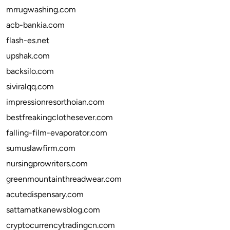
mrrugwashing.com
acb-bankia.com
flash-es.net
upshak.com
backsilo.com
siviralqq.com
impressionresorthoian.com
bestfreakingclothesever.com
falling-film-evaporator.com
sumuslawfirm.com
nursingprowriters.com
greenmountainthreadwear.com
acutedispensary.com
sattamatkanewsblog.com
cryptocurrencytradingcn.com