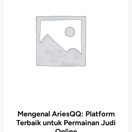
Mengenal AriesQQ: Platform
Terbaik untuk Permainan Judi
Online