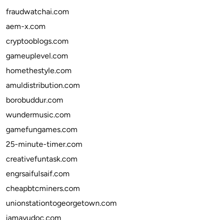
fraudwatchai.com
aem-x.com
cryptooblogs.com
gameuplevel.com
homethestyle.com
amuldistribution.com
borobuddur.com
wundermusic.com
gamefungames.com
25-minute-timer.com
creativefuntask.com
engrsaifulsaif.com
cheapbtcminers.com
unionstationtogeorgetown.com
iamayudoc.com