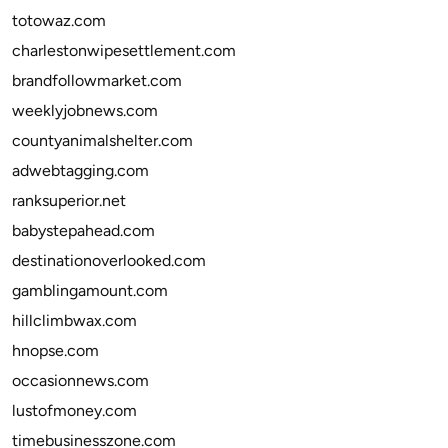
totowaz.com
charlestonwipesettlement.com
brandfollowmarket.com
weeklyjobnews.com
countyanimalshelter.com
adwebtagging.com
ranksuperior.net
babystepahead.com
destinationoverlooked.com
gamblingamount.com
hillclimbwax.com
hnopse.com
occasionnews.com
lustofmoney.com
timebusinesszone.com