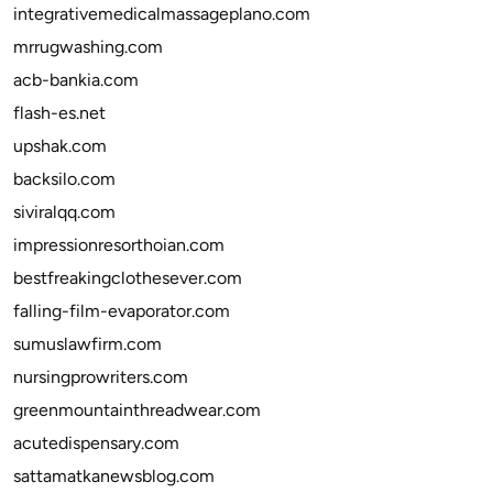
integrativemedicalmassageplano.com
mrrugwashing.com
acb-bankia.com
flash-es.net
upshak.com
backsilo.com
siviralqq.com
impressionresorthoian.com
bestfreakingclothesever.com
falling-film-evaporator.com
sumuslawfirm.com
nursingprowriters.com
greenmountainthreadwear.com
acutedispensary.com
sattamatkanewsblog.com