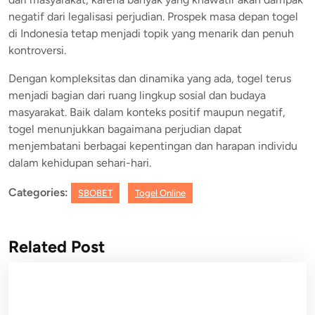
negatif dari legalisasi perjudian. Prospek masa depan togel
di Indonesia tetap menjadi topik yang menarik dan penuh
kontroversi.
Dengan kompleksitas dan dinamika yang ada, togel terus
menjadi bagian dari ruang lingkup sosial dan budaya
masyarakat. Baik dalam konteks positif maupun negatif,
togel menunjukkan bagaimana perjudian dapat
menjembatani berbagai kepentingan dan harapan individu
dalam kehidupan sehari-hari.
Categories:
SBOBET
Togel Online
Related Post