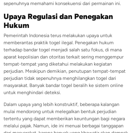
sepenuhnya memahami konsekuensi dari permainan ini.
Upaya Regulasi dan Penegakan
Hukum
Pemerintah Indonesia terus melakukan upaya untuk
memberantas praktik togel ilegal. Penegakan hukum
terhadap bandar togel menjadi salah satu fokus, di mana
aparat kepolisian dan otoritas terkait sering menggempur
tempat-tempat yang diketahui melakukan kegiatan
perjudian. Meskipun demikian, penutupan tempat-tempat
perjudian tidak sepenuhnya menghilangkan togel dari
masyarakat. Banyak bandar togel beralih ke sistem online
untuk menghindari deteksi.
Dalam upaya yang lebih konstruktif, beberapa kalangan
mulai mendorong untuk melegalkan bentuk perjudian
tertentu yang dapat memberikan keuntungan bagi negara
melalui pajak. Namun, ide ini menuai berbagai tanggapan
dari masyarakat, karena banyak yang khawatir akan dampak