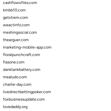
cashflowxfiles.com
kmbb10.com
getxtrem.com
weactinfo.com
meshingsocial.com
thearguer.com
marketing-mobile-app.com
floralpunchcraft.com
fiasone.com
danktankbattery.com
mealudo.com
charlie-day.com
livedirectbettingpoker.com
foxbusinessupdate.com
lovedaddy.org