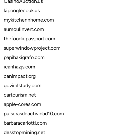
CasinoAuction.us
kipooglecouk.us
mykitchennhome.com
aumoulinvert.com
thefoodiepassport.com
superwindowproject.com
papibakigrafo.com
icanhazjs.com
canimpact.org
goviralstudy.com
cartourism.net
apple-cores.com
pulserasdeactividad10.com
barbaracarlotti.com
desktopmining.net