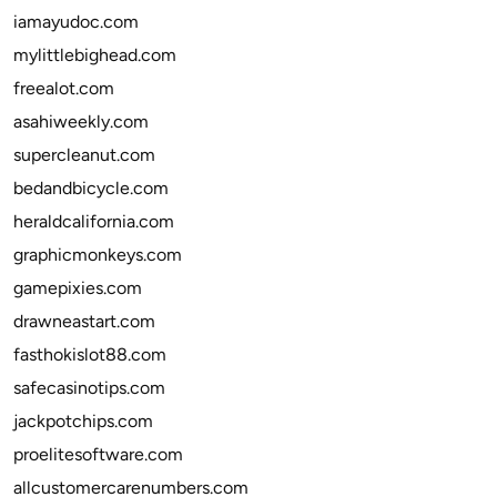
iamayudoc.com
mylittlebighead.com
freealot.com
asahiweekly.com
supercleanut.com
bedandbicycle.com
heraldcalifornia.com
graphicmonkeys.com
gamepixies.com
drawneastart.com
fasthokislot88.com
safecasinotips.com
jackpotchips.com
proelitesoftware.com
allcustomercarenumbers.com