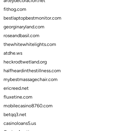
arteydecoracion.net
fithog.com
bestlaptopbestmonitor.com
georginaryland.com
roseandbasil.com
thewhitewhitelights.com
atdhe.ws
heckrodtwetland.org
halfheardinthestillness.com
mybestmassagechair.com
ericreed.net
fluxetine.com
mobilecasino8760.com
betqq3.net
casinoloans5.us