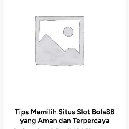
Tips Memilih Situs Slot Bola88
yang Aman dan Terpercaya