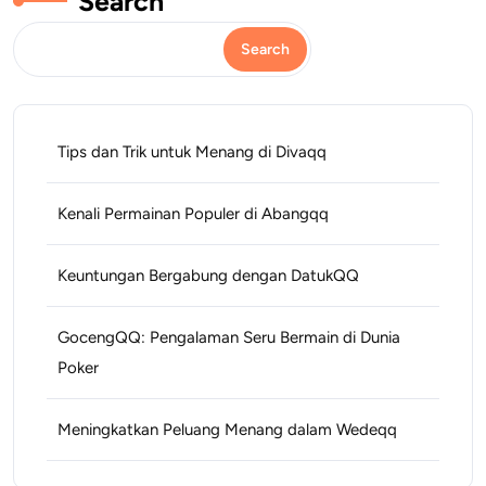
Search
Search
Tips dan Trik untuk Menang di Divaqq
Kenali Permainan Populer di Abangqq
Keuntungan Bergabung dengan DatukQQ
GocengQQ: Pengalaman Seru Bermain di Dunia
Poker
Meningkatkan Peluang Menang dalam Wedeqq