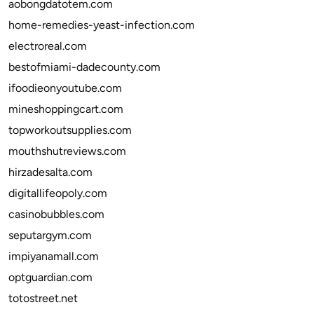
aobongdatotem.com
home-remedies-yeast-infection.com
electroreal.com
bestofmiami-dadecounty.com
ifoodieonyoutube.com
mineshoppingcart.com
topworkoutsupplies.com
mouthshutreviews.com
hirzadesalta.com
digitallifeopoly.com
casinobubbles.com
seputargym.com
impiyanamall.com
optguardian.com
totostreet.net