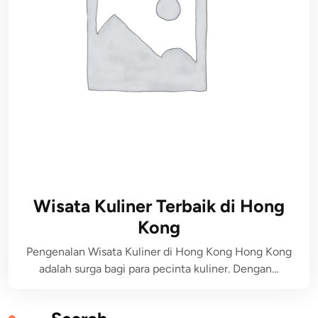
Wisata Kuliner Terbaik di Hong
Kong
Pengenalan Wisata Kuliner di Hong Kong Hong Kong
adalah surga bagi para pecinta kuliner. Dengan…