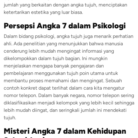
jumlah yang berkaitan dengan angka tujuh, menciptakan
ketertarikan estetika yang luar biasa.
Persepsi Angka 7 dalam Psikologi
Dalam bidang psikologi, angka tujuh juga menarik perhatian
ahli. Ada penelitian yang menunjukkan bahwa manusia
cenderung lebih mudah mengingat informasi yang
dikelompokkan dalam tujuh bagian. Ini mungkin
menjelaskan mengapa banyak pengajaran dan
pembelajaran menggunakan tujuh poin utama untuk
membantu proses memahami dan mengingat. Sebuah
contoh konkret dapat terlihat dalam cara kita mengatur
nomor telepon. Dalam banyak negara, nomor telepon sering
diklasifikasikan menjadi kelompok yang lebih kecil sehingga
lebih mudah diingat, dan seringkali jumlah ini mendekati
tujuh.
Misteri Angka 7 dalam Kehidupan