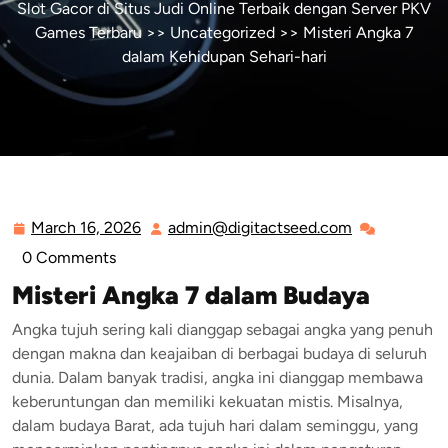
Slot Gacor di Situs Judi Online Terbaik dengan Server PKV
Games Terbaru
>>
Uncategorized
>> Misteri Angka 7
dalam Kehidupan Sehari-hari
March 16, 2026
admin@digitactseed.com
March
admin@digit
16,
0 Comments
2026
Misteri Angka 7 dalam Budaya
Angka tujuh sering kali dianggap sebagai angka yang penuh
dengan makna dan keajaiban di berbagai budaya di seluruh
dunia. Dalam banyak tradisi, angka ini dianggap membawa
keberuntungan dan memiliki kekuatan mistis. Misalnya,
dalam budaya Barat, ada tujuh hari dalam seminggu, yang