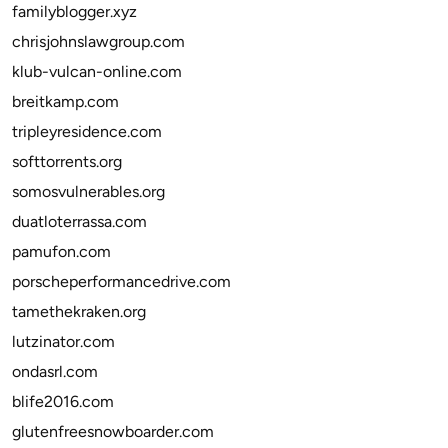
familyblogger.xyz
chrisjohnslawgroup.com
klub-vulcan-online.com
breitkamp.com
tripleyresidence.com
softtorrents.org
somosvulnerables.org
duatloterrassa.com
pamufon.com
porscheperformancedrive.com
tamethekraken.org
lutzinator.com
ondasrl.com
blife2016.com
glutenfreesnowboarder.com