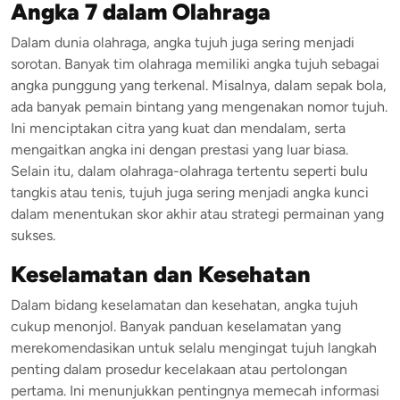
Angka 7 dalam Olahraga
Dalam dunia olahraga, angka tujuh juga sering menjadi
sorotan. Banyak tim olahraga memiliki angka tujuh sebagai
angka punggung yang terkenal. Misalnya, dalam sepak bola,
ada banyak pemain bintang yang mengenakan nomor tujuh.
Ini menciptakan citra yang kuat dan mendalam, serta
mengaitkan angka ini dengan prestasi yang luar biasa.
Selain itu, dalam olahraga-olahraga tertentu seperti bulu
tangkis atau tenis, tujuh juga sering menjadi angka kunci
dalam menentukan skor akhir atau strategi permainan yang
sukses.
Keselamatan dan Kesehatan
Dalam bidang keselamatan dan kesehatan, angka tujuh
cukup menonjol. Banyak panduan keselamatan yang
merekomendasikan untuk selalu mengingat tujuh langkah
penting dalam prosedur kecelakaan atau pertolongan
pertama. Ini menunjukkan pentingnya memecah informasi