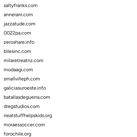
saltyfranks.com
annerani.com
jazzatude.com
0022pa.com
zeroshare.info
bilesinc.com
milaretreatnz.com
modaagi.com
smallvilleph.com
galiciasuroeste.info
batallasdeguerra.com
dregstudios.com
neatstuffhelpskids.org
moraessoccer.com
forochile.org