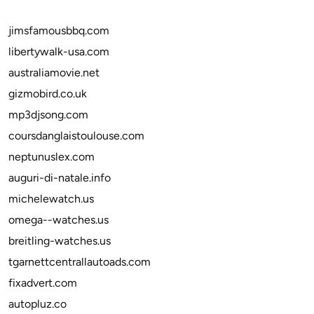
jimsfamousbbq.com
libertywalk-usa.com
australiamovie.net
gizmobird.co.uk
mp3djsong.com
coursdanglaistoulouse.com
neptunuslex.com
auguri-di-natale.info
michelewatch.us
omega--watches.us
breitling-watches.us
tgarnettcentrallautoads.com
fixadvert.com
autopluz.co