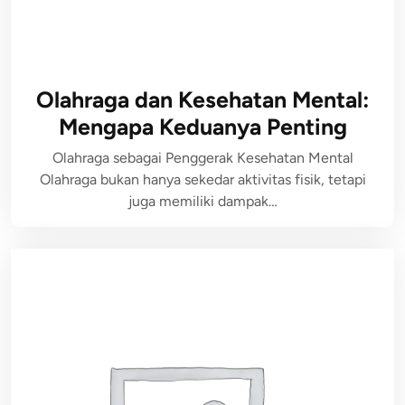
Olahraga dan Kesehatan Mental:
Mengapa Keduanya Penting
Olahraga sebagai Penggerak Kesehatan Mental
Olahraga bukan hanya sekedar aktivitas fisik, tetapi
juga memiliki dampak…