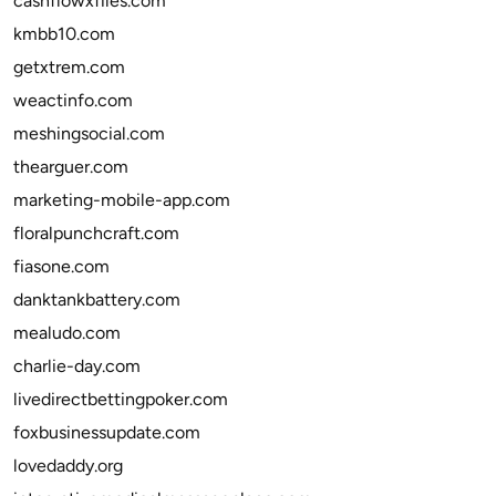
cashflowxfiles.com
kmbb10.com
getxtrem.com
weactinfo.com
meshingsocial.com
thearguer.com
marketing-mobile-app.com
floralpunchcraft.com
fiasone.com
danktankbattery.com
mealudo.com
charlie-day.com
livedirectbettingpoker.com
foxbusinessupdate.com
lovedaddy.org