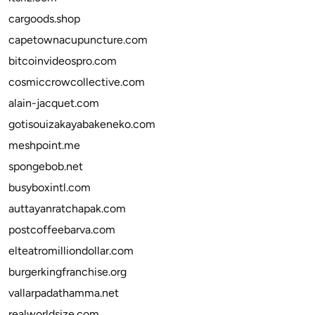
cargoods.shop
capetownacupuncture.com
bitcoinvideospro.com
cosmiccrowcollective.com
alain-jacquet.com
gotisouizakayabakeneko.com
meshpoint.me
spongebob.net
busyboxintl.com
auttayanratchapak.com
postcoffeebarva.com
elteatromilliondollar.com
burgerkingfranchise.org
vallarpadathamma.net
realworldsize.com