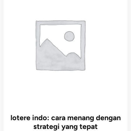
lotere indo: cara menang dengan
strategi yang tepat