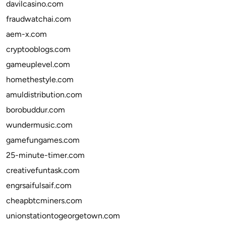
davilcasino.com
fraudwatchai.com
aem-x.com
cryptooblogs.com
gameuplevel.com
homethestyle.com
amuldistribution.com
borobuddur.com
wundermusic.com
gamefungames.com
25-minute-timer.com
creativefuntask.com
engrsaifulsaif.com
cheapbtcminers.com
unionstationtogeorgetown.com