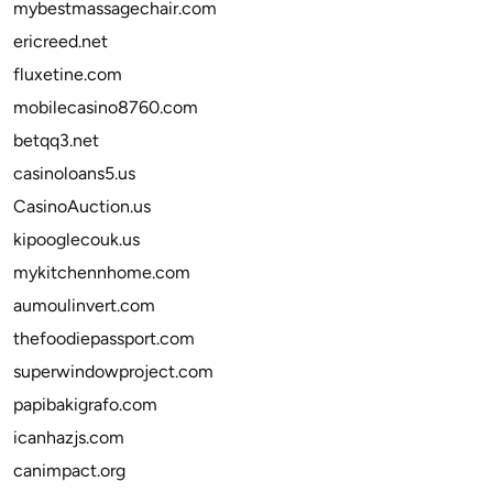
mybestmassagechair.com
ericreed.net
fluxetine.com
mobilecasino8760.com
betqq3.net
casinoloans5.us
CasinoAuction.us
kipooglecouk.us
mykitchennhome.com
aumoulinvert.com
thefoodiepassport.com
superwindowproject.com
papibakigrafo.com
icanhazjs.com
canimpact.org