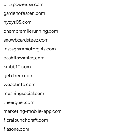
blitzpowerusa.com
gardenofeaten.com
hycys05.com
onemoremilerunning.com
snowboardsteez.com
instagrambioforgirls.com
cashflowxfiles.com
kmbb10.com
getxtrem.com
weactinfo.com
meshingsocial.com
thearguer.com
marketing-mobile-app.com
floralpunchcraft.com
fiasone.com