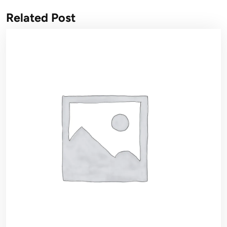
Related Post