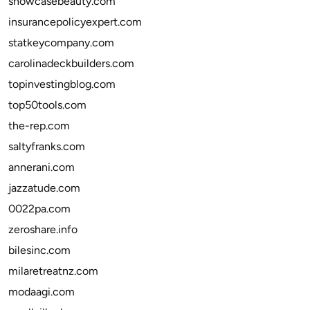
showcasebeauty.com
insurancepolicyexpert.com
statkeycompany.com
carolinadeckbuilders.com
topinvestingblog.com
top50tools.com
the-rep.com
saltyfranks.com
annerani.com
jazzatude.com
0022pa.com
zeroshare.info
bilesinc.com
milaretreatnz.com
modaagi.com