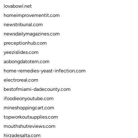
lovabowl.net
homeimprovementit.com
newstribunal.com
newsdailymagazines.com
preceptionhub.com
yeezislides.com
aobongdatotem.com
home-remedies-yeast-infection.com
electroreal.com
bestofmiami-dadecounty.com
ifoodieonyoutube.com
mineshoppingcart.com
topworkoutsupplies.com
mouthshutreviews.com
hirzadesalta.com