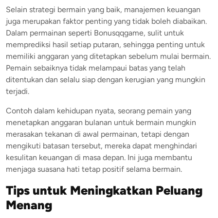
Selain strategi bermain yang baik, manajemen keuangan
juga merupakan faktor penting yang tidak boleh diabaikan.
Dalam permainan seperti Bonusqqgame, sulit untuk
memprediksi hasil setiap putaran, sehingga penting untuk
memiliki anggaran yang ditetapkan sebelum mulai bermain.
Pemain sebaiknya tidak melampaui batas yang telah
ditentukan dan selalu siap dengan kerugian yang mungkin
terjadi.
Contoh dalam kehidupan nyata, seorang pemain yang
menetapkan anggaran bulanan untuk bermain mungkin
merasakan tekanan di awal permainan, tetapi dengan
mengikuti batasan tersebut, mereka dapat menghindari
kesulitan keuangan di masa depan. Ini juga membantu
menjaga suasana hati tetap positif selama bermain.
Tips untuk Meningkatkan Peluang
Menang