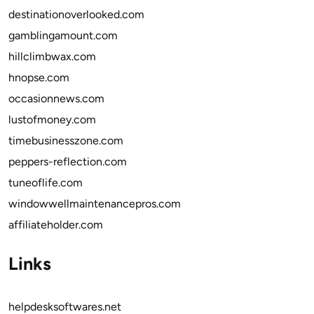
destinationoverlooked.com
gamblingamount.com
hillclimbwax.com
hnopse.com
occasionnews.com
lustofmoney.com
timebusinesszone.com
peppers-reflection.com
tuneoflife.com
windowwellmaintenancepros.com
affiliateholder.com
Links
helpdesksoftwares.net