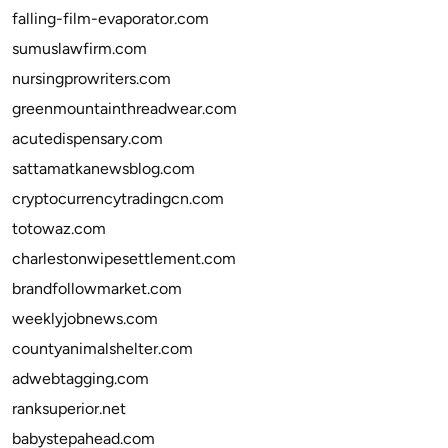
falling-film-evaporator.com
sumuslawfirm.com
nursingprowriters.com
greenmountainthreadwear.com
acutedispensary.com
sattamatkanewsblog.com
cryptocurrencytradingcn.com
totowaz.com
charlestonwipesettlement.com
brandfollowmarket.com
weeklyjobnews.com
countyanimalshelter.com
adwebtagging.com
ranksuperior.net
babystepahead.com