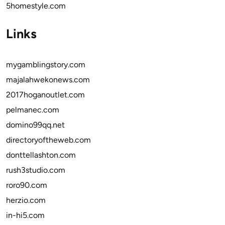
5homestyle.com
Links
mygamblingstory.com
majalahwekonews.com
2017hoganoutlet.com
pelmanec.com
domino99qq.net
directoryoftheweb.com
donttellashton.com
rush3studio.com
roro90.com
herzio.com
in-hi5.com