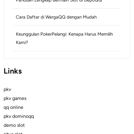
Panduan Lengkap Bermain Slot di DepoQQ
Cara Daftar di WargaQQ dengan Mudah
Keunggulan PokerPelangi: Kenapa Harus Memilih
Kami?
Links
pkv
pkv games
qq online
pkv dominoqq
demo slot