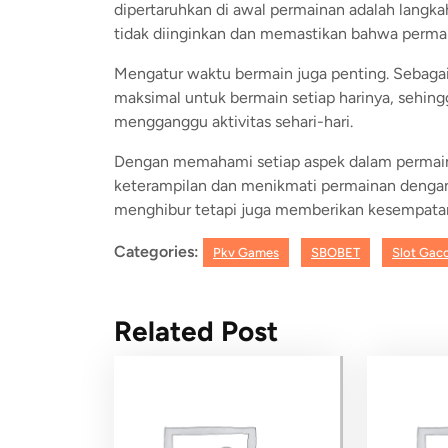
dipertaruhkan di awal permainan adalah langk
tidak diinginkan dan memastikan bahwa perm
Mengatur waktu bermain juga penting. Sebaga
maksimal untuk bermain setiap harinya, sehing
mengganggu aktivitas sehari-hari.
Dengan memahami setiap aspek dalam permain
keterampilan dan menikmati permainan dengan 
menghibur tetapi juga memberikan kesempatan u
Categories:
Pkv Games
SBOBET
Slot Gac
Related Post