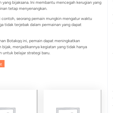
ah yang bijaksana. Ini membantu mencegah kerugian yang
ainan tetap menyenangkan.
i contoh, seorang pemain mungkin mengatur waktu
ga tidak terjebak dalam permainan yang dapat
an Botakqq ini, pemain dapat meningkatkan
bijak, menjadikannya kegiatan yang tidak hanya
ntuk belajar strategi baru.
or