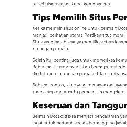
tetapi bisa menjadi kunci kemenangan.
Tips Memilih Situs P
Ketika memilih situs online untuk bermain Bot
menjadi perhatian utama. Pastikan situs memiliki
Situs yang baik biasanya memiliki sistem keam
keuangan pemain.
Selain itu, penting juga untuk memeriksa kem
Beberapa situs menyediakan berbagai metode p
digital, mempermudah pemain dalam bertransa
Sebagai contoh, situs yang menawarkan layanan
karena siap membantu pemain jika mengalami 
Keseruan dan Tanggu
Bermain Botakqq bisa menjadi pengalaman ya
ingat untuk bertaruh secara bertanggung jawab