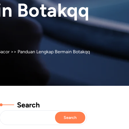
n Botakqq
Gacor
>> Panduan Lengkap Bermain Botakqq
Search
Search