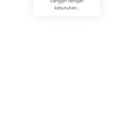
canggih dengan
kebutuhan…