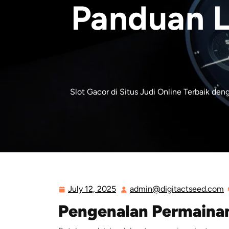
Panduan 
Slot Gacor di Situs Judi Online Terbaik de
July 12, 2025
admin@digitactseed.com
July
a
12,
Pengenalan Permaina
2025