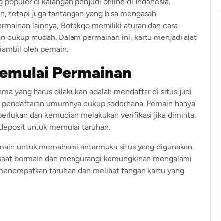
 populer di kalangan penjudi online di Indonesia.
n, tetapi juga tantangan yang bisa mengasah
rmainan lainnya, Botakqq memiliki aturan dan cara
an cukup mudah. Dalam permainan ini, kartu menjadi alat
iambil oleh pemain.
emulai Permainan
a yang harus dilakukan adalah mendaftar di situs judi
es pendaftaran umumnya cukup sederhana. Pemain hanya
perlukan dan kemudian melakukan verifikasi jika diminta.
deposit untuk memulai taruhan.
emain untuk memahami antarmuka situs yang digunakan.
saat bermain dan mengurangi kemungkinan mengalami
 menempatkan taruhan dan melihat tangan kartu yang