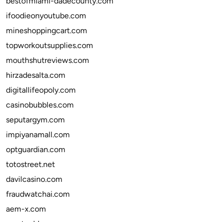
bestofmiami-dadecounty.com
ifoodieonyoutube.com
mineshoppingcart.com
topworkoutsupplies.com
mouthshutreviews.com
hirzadesalta.com
digitallifeopoly.com
casinobubbles.com
seputargym.com
impiyanamall.com
optguardian.com
totostreet.net
davilcasino.com
fraudwatchai.com
aem-x.com