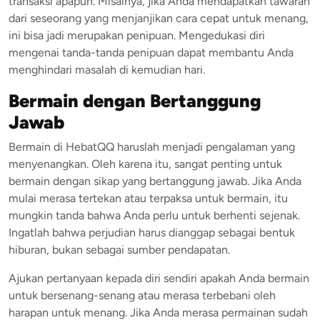
transaksi apapun. Misalnya, jika Anda mendapatkan tawaran
dari seseorang yang menjanjikan cara cepat untuk menang,
ini bisa jadi merupakan penipuan. Mengedukasi diri
mengenai tanda-tanda penipuan dapat membantu Anda
menghindari masalah di kemudian hari.
Bermain dengan Bertanggung
Jawab
Bermain di HebatQQ haruslah menjadi pengalaman yang
menyenangkan. Oleh karena itu, sangat penting untuk
bermain dengan sikap yang bertanggung jawab. Jika Anda
mulai merasa tertekan atau terpaksa untuk bermain, itu
mungkin tanda bahwa Anda perlu untuk berhenti sejenak.
Ingatlah bahwa perjudian harus dianggap sebagai bentuk
hiburan, bukan sebagai sumber pendapatan.
Ajukan pertanyaan kepada diri sendiri apakah Anda bermain
untuk bersenang-senang atau merasa terbebani oleh
harapan untuk menang. Jika Anda merasa permainan sudah