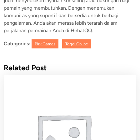
juga menyediakan layanan konseling atau dukungan bagi
pemain yang membutuhkan. Dengan menemukan
komunitas yang suportif dan bersedia untuk berbagi
pengalaman, Anda akan merasa lebih terarah dalam
perjalanan permainan Anda di HebatQQ.
Categories:
Pkv Games
Togel Online
Related Post