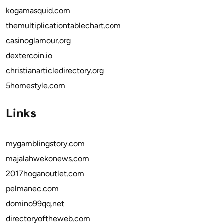
kogamasquid.com
themultiplicationtablechart.com
casinoglamour.org
dextercoin.io
christianarticledirectory.org
5homestyle.com
Links
mygamblingstory.com
majalahwekonews.com
2017hoganoutlet.com
pelmanec.com
domino99qq.net
directoryoftheweb.com