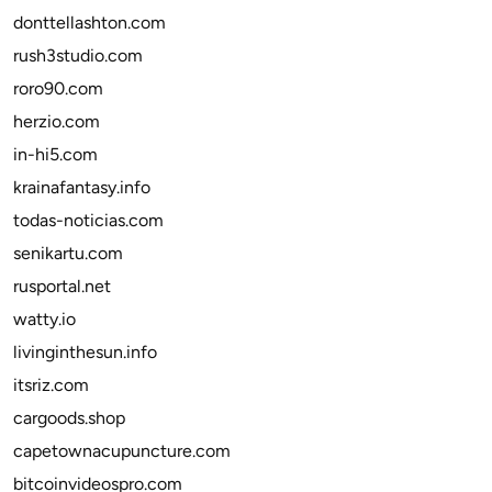
donttellashton.com
rush3studio.com
roro90.com
herzio.com
in-hi5.com
krainafantasy.info
todas-noticias.com
senikartu.com
rusportal.net
watty.io
livinginthesun.info
itsriz.com
cargoods.shop
capetownacupuncture.com
bitcoinvideospro.com