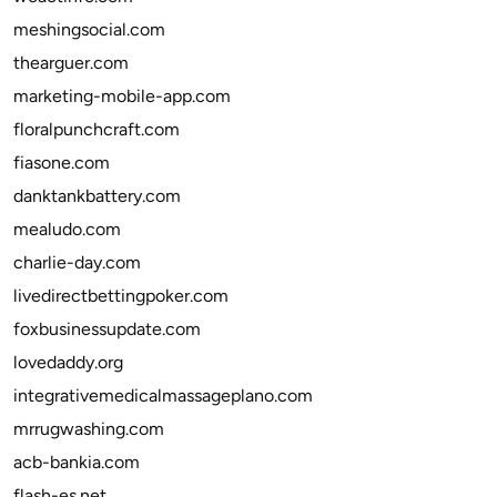
meshingsocial.com
thearguer.com
marketing-mobile-app.com
floralpunchcraft.com
fiasone.com
danktankbattery.com
mealudo.com
charlie-day.com
livedirectbettingpoker.com
foxbusinessupdate.com
lovedaddy.org
integrativemedicalmassageplano.com
mrrugwashing.com
acb-bankia.com
flash-es.net