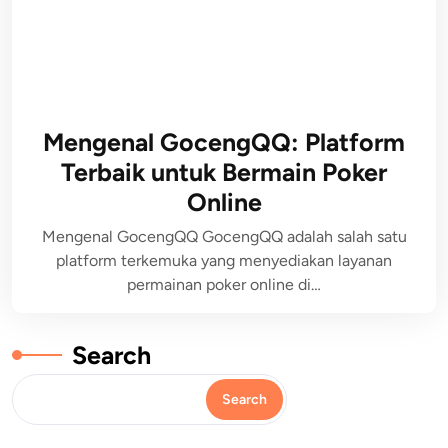
Mengenal GocengQQ: Platform
Terbaik untuk Bermain Poker
Online
Mengenal GocengQQ GocengQQ adalah salah satu
platform terkemuka yang menyediakan layanan
permainan poker online di…
Search
Search