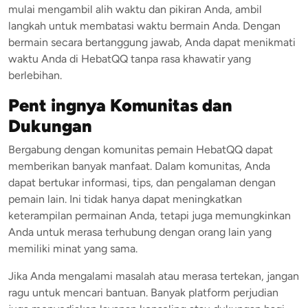
mulai mengambil alih waktu dan pikiran Anda, ambil
langkah untuk membatasi waktu bermain Anda. Dengan
bermain secara bertanggung jawab, Anda dapat menikmati
waktu Anda di HebatQQ tanpa rasa khawatir yang
berlebihan.
Pent ingnya Komunitas dan
Dukungan
Bergabung dengan komunitas pemain HebatQQ dapat
memberikan banyak manfaat. Dalam komunitas, Anda
dapat bertukar informasi, tips, dan pengalaman dengan
pemain lain. Ini tidak hanya dapat meningkatkan
keterampilan permainan Anda, tetapi juga memungkinkan
Anda untuk merasa terhubung dengan orang lain yang
memiliki minat yang sama.
Jika Anda mengalami masalah atau merasa tertekan, jangan
ragu untuk mencari bantuan. Banyak platform perjudian