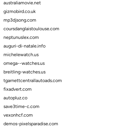
australiamovie.net
gizmobird.co.uk
mp3djsong.com
coursdanglaistoulouse.com
neptunuslex.com
auguri-di-natale.info
michelewatch.us
omega--watches.us
breitling-watches.us
tgarnettcentrallautoads.com
fixadvert.com
autopluz.co
save3time-c.com
vexonhcf.com
demos-pixelsparadise.com