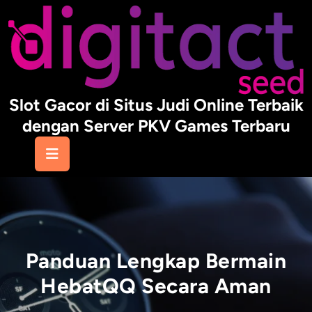
Skip
to
content
Slot Gacor di Situs Judi Online Terbaik
dengan Server PKV Games Terbaru
Panduan Lengkap Bermain
HebatQQ Secara Aman