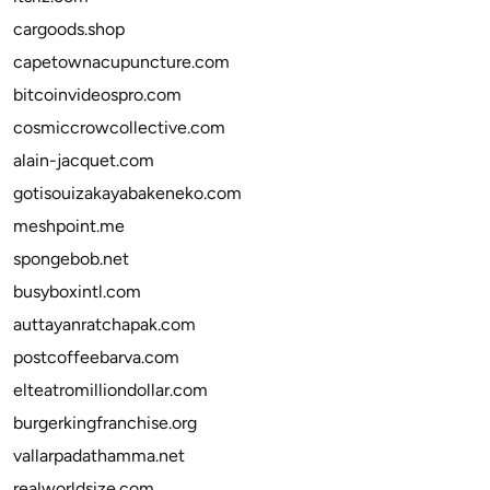
cargoods.shop
capetownacupuncture.com
bitcoinvideospro.com
cosmiccrowcollective.com
alain-jacquet.com
gotisouizakayabakeneko.com
meshpoint.me
spongebob.net
busyboxintl.com
auttayanratchapak.com
postcoffeebarva.com
elteatromilliondollar.com
burgerkingfranchise.org
vallarpadathamma.net
realworldsize.com