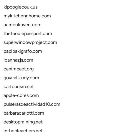
kipooglecouk.us
mykitchennhome.com
aumoulinvert.com
thefoodiepassport.com
superwindowproject.com
papibakigrafo.com
icanhazjs.com
canimpact.org
goviralstudy.com
cartourism.net
apple-cores.com
pulserasdeactividad10.com
barbaracarlotti.com
desktopmining.net
inthebleachers.net