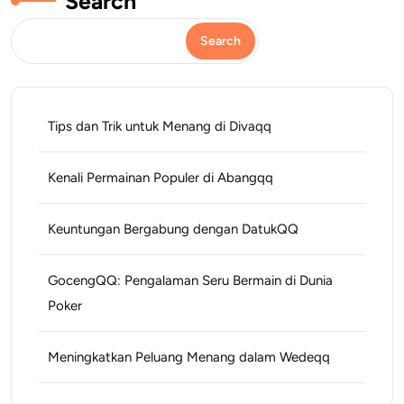
Search
Search
Tips dan Trik untuk Menang di Divaqq
Kenali Permainan Populer di Abangqq
Keuntungan Bergabung dengan DatukQQ
GocengQQ: Pengalaman Seru Bermain di Dunia
Poker
Meningkatkan Peluang Menang dalam Wedeqq