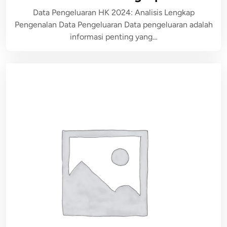
Data Pengeluaran HK 2024: Analisis Lengkap
Pengenalan Data Pengeluaran Data pengeluaran adalah
informasi penting yang…