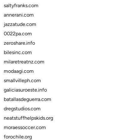
saltyfranks.com
annerani.com
jazzatude.com
0022pa.com
zeroshare.info
bilesinc.com
milaretreatnz.com
modaagi.com
smallvilleph.com
galiciasuroeste.info
batallasdeguerra.com
dregstudios.com
neatstuffhelpskids.org
moraessoccer.com
forochile.org