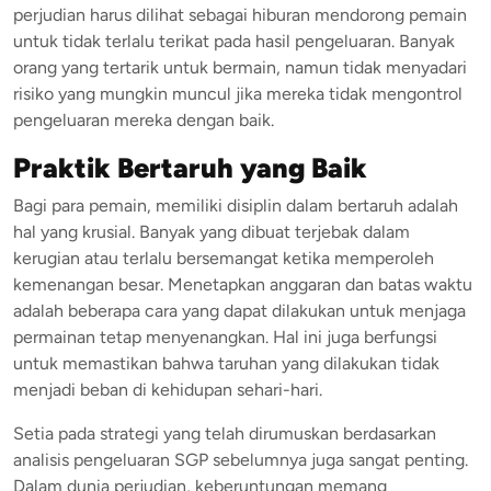
perjudian harus dilihat sebagai hiburan mendorong pemain
untuk tidak terlalu terikat pada hasil pengeluaran. Banyak
orang yang tertarik untuk bermain, namun tidak menyadari
risiko yang mungkin muncul jika mereka tidak mengontrol
pengeluaran mereka dengan baik.
Praktik Bertaruh yang Baik
Bagi para pemain, memiliki disiplin dalam bertaruh adalah
hal yang krusial. Banyak yang dibuat terjebak dalam
kerugian atau terlalu bersemangat ketika memperoleh
kemenangan besar. Menetapkan anggaran dan batas waktu
adalah beberapa cara yang dapat dilakukan untuk menjaga
permainan tetap menyenangkan. Hal ini juga berfungsi
untuk memastikan bahwa taruhan yang dilakukan tidak
menjadi beban di kehidupan sehari-hari.
Setia pada strategi yang telah dirumuskan berdasarkan
analisis pengeluaran SGP sebelumnya juga sangat penting.
Dalam dunia perjudian, keberuntungan memang