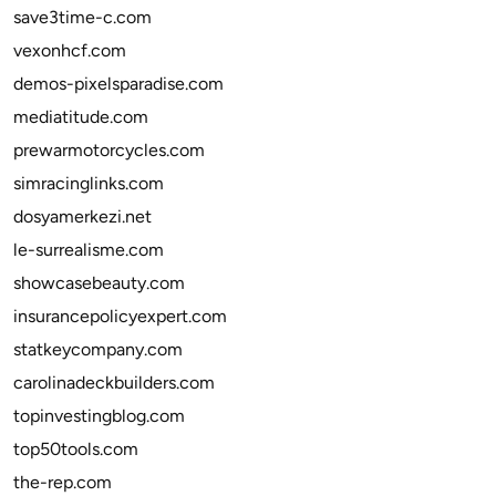
save3time-c.com
vexonhcf.com
demos-pixelsparadise.com
mediatitude.com
prewarmotorcycles.com
simracinglinks.com
dosyamerkezi.net
le-surrealisme.com
showcasebeauty.com
insurancepolicyexpert.com
statkeycompany.com
carolinadeckbuilders.com
topinvestingblog.com
top50tools.com
the-rep.com