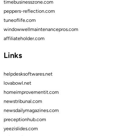
timebusinesszone.com
peppers-reflection.com
tuneoflife.com
windowwellmaintenancepros.com
affiliateholder.com
Links
helpdesksoftwares.net
lovabowl.net
homeimprovementit.com
newstribunal.com
newsdailymagazines.com
preceptionhub.com
yeezislides.com