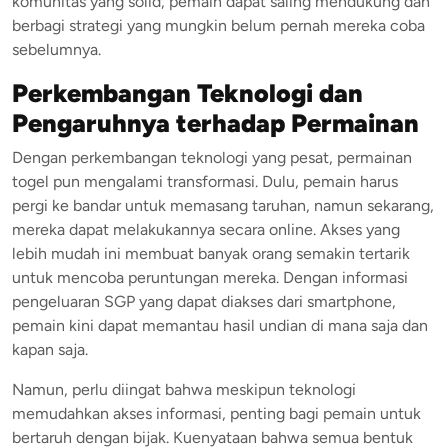
komunitas yang solid, pemain dapat saling mendukung dan
berbagi strategi yang mungkin belum pernah mereka coba
sebelumnya.
Perkembangan Teknologi dan
Pengaruhnya terhadap Permainan
Dengan perkembangan teknologi yang pesat, permainan
togel pun mengalami transformasi. Dulu, pemain harus
pergi ke bandar untuk memasang taruhan, namun sekarang,
mereka dapat melakukannya secara online. Akses yang
lebih mudah ini membuat banyak orang semakin tertarik
untuk mencoba peruntungan mereka. Dengan informasi
pengeluaran SGP yang dapat diakses dari smartphone,
pemain kini dapat memantau hasil undian di mana saja dan
kapan saja.
Namun, perlu diingat bahwa meskipun teknologi
memudahkan akses informasi, penting bagi pemain untuk
bertaruh dengan bijak. Kuenyataan bahwa semua bentuk