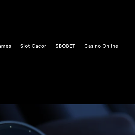
ames
Slot Gacor
SBOBET
Casino Online