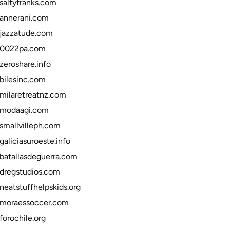
saltyfranks.com
annerani.com
jazzatude.com
0022pa.com
zeroshare.info
bilesinc.com
milaretreatnz.com
modaagi.com
smallvilleph.com
galiciasuroeste.info
batallasdeguerra.com
dregstudios.com
neatstuffhelpskids.org
moraessoccer.com
forochile.org