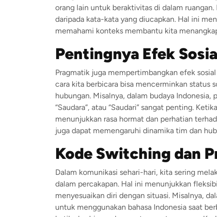
orang lain untuk beraktivitas di dalam ruangan.
daripada kata-kata yang diucapkan. Hal ini 
memahami konteks membantu kita menangkap 
Pentingnya Efek Sosia
Pragmatik juga mempertimbangkan efek sosial y
cara kita berbicara bisa mencerminkan status 
hubungan. Misalnya, dalam budaya Indonesia, pe
“Saudara”, atau “Saudari” sangat penting. Keti
menunjukkan rasa hormat dan perhatian terhada
juga dapat memengaruhi dinamika tim dan hub
Kode Switching dan P
Dalam komunikasi sehari-hari, kita sering mela
dalam percakapan. Hal ini menunjukkan fleksib
menyesuaikan diri dengan situasi. Misalnya, d
untuk menggunakan bahasa Indonesia saat berbi