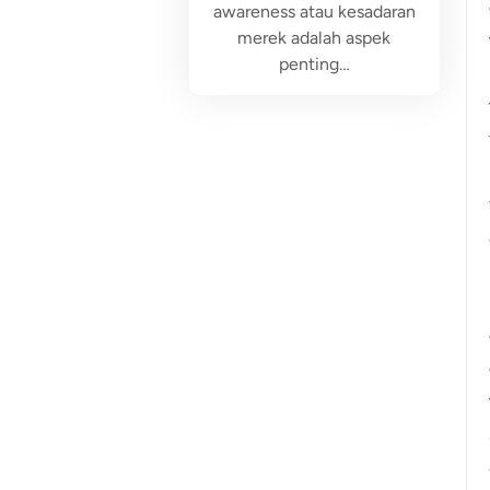
awareness atau kesadaran
merek adalah aspek
penting…