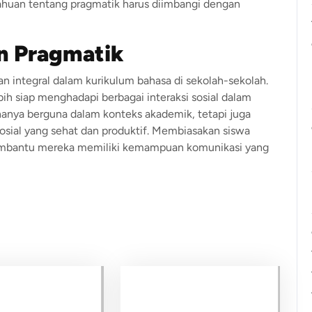
etahuan tentang pragmatik harus diimbangi dengan
n Pragmatik
n integral dalam kurikulum bahasa di sekolah-sekolah.
ih siap menghadapi berbagai interaksi sosial dalam
 hanya berguna dalam konteks akademik, tetapi juga
ial yang sehat dan produktif. Membiasakan siswa
 membantu mereka memiliki kemampuan komunikasi yang