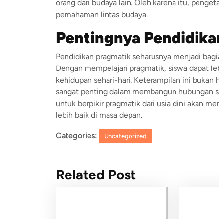
orang dari budaya lain. Oleh karena itu, peng
pemahaman lintas budaya.
Pentingnya Pendidika
Pendidikan pragmatik seharusnya menjadi bagia
Dengan mempelajari pragmatik, siswa dapat leb
kehidupan sehari-hari. Keterampilan ini bukan
sangat penting dalam membangun hubungan sos
untuk berpikir pragmatik dari usia dini akan
lebih baik di masa depan.
Categories:
Uncategorized
Related Post