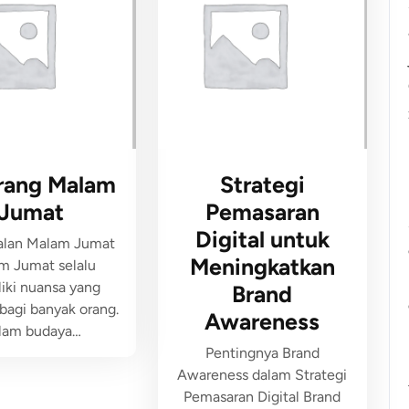
rang Malam
Strategi
Jumat
Pemasaran
Digital untuk
alan Malam Jumat
Meningkatkan
m Jumat selalu
iki nuansa yang
Brand
bagi banyak orang.
Awareness
lam budaya…
Pentingnya Brand
Awareness dalam Strategi
Pemasaran Digital Brand