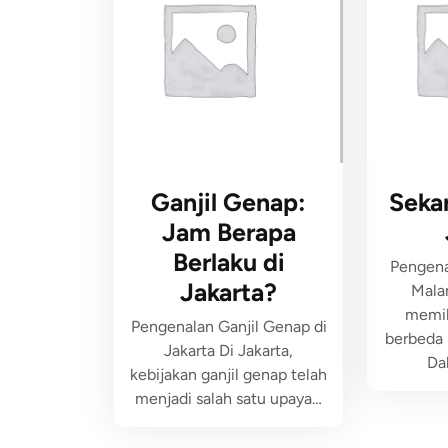
Ganjil Genap:
Seka
Jam Berapa
Berlaku di
Pengen
Jakarta?
Mala
memil
Pengenalan Ganjil Genap di
berbeda 
Jakarta Di Jakarta,
Da
kebijakan ganjil genap telah
menjadi salah satu upaya…