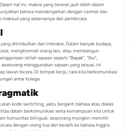
 Dalam hal ini, makna yang tersirat jauh lebih dalam
menunjukkan bahwa mendengarkan dengan cermat dan
maksud yang sebenarnya dari pembicara.
l
ang ditimbulkan dari interaksi. Dalam banyak budaya,
sosial, menghormati orang lain, atau membangun
nggunaan istilah sapaan seperti “Bapak”, “Ibu”,
ka seseorang menggunakan sapaan yang sesuai, ini
p lawan bicara. Di tempat kerja, cara kita berkomunikasi
ungan antar kolega.
ragmatik
kukan kode switching, yaitu berganti bahasa atau dialek
ilitas dalam berkomunikasi serta kemampuan kita untuk
alam komunitas bilingual, seseorang mungkin memilih
cara dengan orang tua dan beralih ke bahasa Inggris