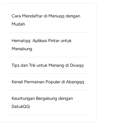
Cara Mendaftar di Menuqq dengan
Mudah
Hematqq: Aplikasi Pintar untuk
Menabung
Tips dan Trik untuk Menang di Divaqq
Kenali Permainan Populer di Abangqq
Keuntungan Bergabung dengan
DatukQQ