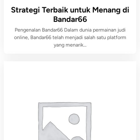
Strategi Terbaik untuk Menang di
Bandar66
Pengenalan Bandar66 Dalam dunia permainan judi
online, Bandar66 telah menjadi salah satu platform
yang menarik…