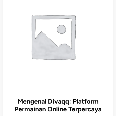
Mengenal Divaqq: Platform
Permainan Online Terpercaya