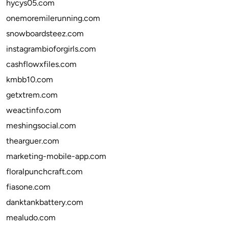
hycys05.com
onemoremilerunning.com
snowboardsteez.com
instagrambioforgirls.com
cashflowxfiles.com
kmbb10.com
getxtrem.com
weactinfo.com
meshingsocial.com
thearguer.com
marketing-mobile-app.com
floralpunchcraft.com
fiasone.com
danktankbattery.com
mealudo.com