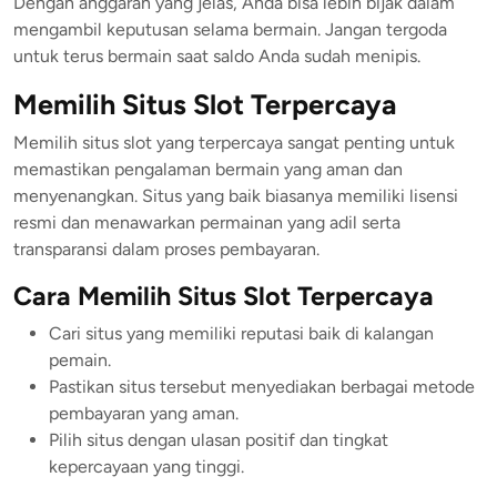
Dengan anggaran yang jelas, Anda bisa lebih bijak dalam
mengambil keputusan selama bermain. Jangan tergoda
untuk terus bermain saat saldo Anda sudah menipis.
Memilih Situs Slot Terpercaya
Memilih situs slot yang terpercaya sangat penting untuk
memastikan pengalaman bermain yang aman dan
menyenangkan. Situs yang baik biasanya memiliki lisensi
resmi dan menawarkan permainan yang adil serta
transparansi dalam proses pembayaran.
Cara Memilih Situs Slot Terpercaya
Cari situs yang memiliki reputasi baik di kalangan
pemain.
Pastikan situs tersebut menyediakan berbagai metode
pembayaran yang aman.
Pilih situs dengan ulasan positif dan tingkat
kepercayaan yang tinggi.