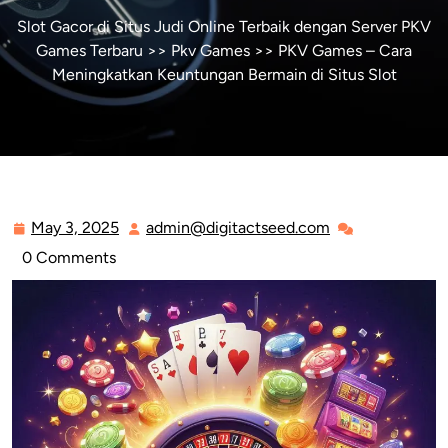
Slot Gacor di Situs Judi Online Terbaik dengan Server PKV
Games Terbaru
>>
Pkv Games
>> PKV Games – Cara
Meningkatkan Keuntungan Bermain di Situs Slot
May 3, 2025
admin@digitactseed.com
May
admin@digitac
3,
0 Comments
2025