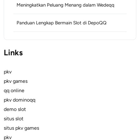
Meningkatkan Peluang Menang dalam Wedeqq
Panduan Lengkap Bermain Slot di DepoQQ
Links
pkv
pkv games
qq online
pkv dominoqq
demo slot
situs slot
situs pkv games
pkv