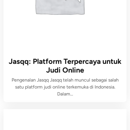
Jasqq: Platform Terpercaya untuk
Judi Online
Pengenalan Jasqq Jasqq telah muncul sebagai salah
satu platform judi online terkemuka di Indonesia.
Dalam…