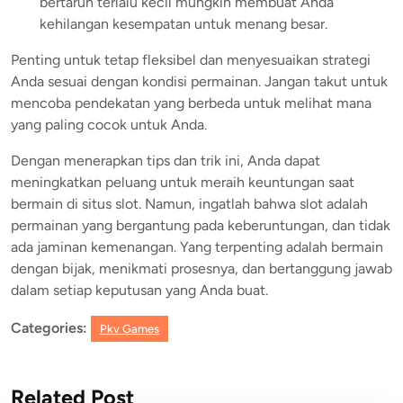
bertaruh terlalu kecil mungkin membuat Anda
kehilangan kesempatan untuk menang besar.
Penting untuk tetap fleksibel dan menyesuaikan strategi
Anda sesuai dengan kondisi permainan. Jangan takut untuk
mencoba pendekatan yang berbeda untuk melihat mana
yang paling cocok untuk Anda.
Dengan menerapkan tips dan trik ini, Anda dapat
meningkatkan peluang untuk meraih keuntungan saat
bermain di situs slot. Namun, ingatlah bahwa slot adalah
permainan yang bergantung pada keberuntungan, dan tidak
ada jaminan kemenangan. Yang terpenting adalah bermain
dengan bijak, menikmati prosesnya, dan bertanggung jawab
dalam setiap keputusan yang Anda buat.
Categories:
Pkv Games
Related Post