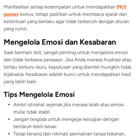
Manfaatkan setiap kesempatan untuk mendapatkan
PKV
games
bonus, tetapi pastikan untuk membaca syarat dan
ketentuan yang berlaku agar tidak terkecoh dengan aturan
yang rumit.
Mengelola Emosi dan Kesabaran
Saat bermain slot, sangat penting untuk mengelola emosi
dan tidak terbawa perasaan. Jika Anda merasa frustrasi atau
terlalu terburu-buru, keputusan yang diambil mungkin tidak
bijaksana. Kesabaran adalah kunci untuk mendapatkan hasil
yang lebih baik.
Tips Mengelola Emosi
Ambil istirahat sejenak jika merasa lelah atau emosi
mulai tidak stabil.
Jangan tergoda untuk mengejar kerugian dengan
bertaruh lebih besar.
Tetap tenang dan nikmati permainan tanpa tekanan.