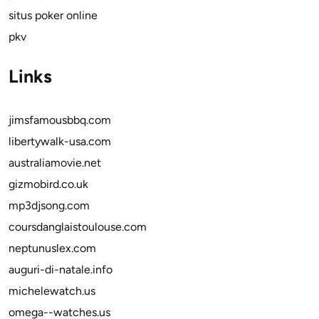
situs poker online
pkv
Links
jimsfamousbbq.com
libertywalk-usa.com
australiamovie.net
gizmobird.co.uk
mp3djsong.com
coursdanglaistoulouse.com
neptunuslex.com
auguri-di-natale.info
michelewatch.us
omega--watches.us