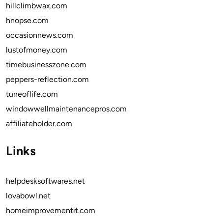
hillclimbwax.com
hnopse.com
occasionnews.com
lustofmoney.com
timebusinesszone.com
peppers-reflection.com
tuneoflife.com
windowwellmaintenancepros.com
affiliateholder.com
Links
helpdesksoftwares.net
lovabowl.net
homeimprovementit.com