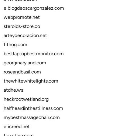
elblogdeoscargonzalez.com
webpromote.net
steroids-store.co
arteydecoracion.net
fithog.com
bestlaptopbestmonitor.com
georginaryland.com
roseandbasil.com
thewhitewhitelights.com
atdhe.ws
heckrodtwetland.org
halfheardinthestillness.com
mybestmassagechair.com
ericreed.net
fluxetine.com