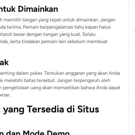
untuk Dimainkan
ah memilih tangan yang tepat untuk dimainkan. Jangan
nda terima. Pemain berpengalaman tahu kapan harus
taruh besar dengan tangan yang kuat. Selalu
Anda, serta tindakan pemain lain sebelum membuat
jak
rpenting dalam poker. Tentukan anggaran yang akan Anda
k melebihi batas tersebut. Jangan terpengaruh oleh
lam pengelolaan uang akan memastikan bahwa Anda dapat
esar.
 yang Tersedia di Situs
han dan Mode Demo