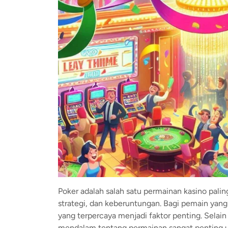
Poker adalah salah satu permainan kasino pali
strategi, dan keberuntungan. Bagi pemain yang 
yang terpercaya menjadi faktor penting. Selai
mendalam tentang permainan sangat penting u