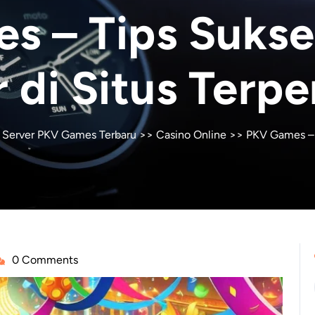
s – Tips Sukse
 di Situs Terp
an Server PKV Games Terbaru
>>
Casino Online
>> PKV Games – T
0 Comments
dmin@digitactseed.com