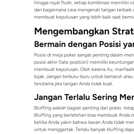
hingga royal flush, setiap kombinasi memiliki n
dan bagaimana cara mengenali tangan terbaik 
membuat keputusan yang lebih baik saat berma
Mengembangkan Strat
Bermain dengan Posisi ya
Posisi di meja poker sangat penting dalam me
posisi akhir (late position) memiliki keuntung
membuat keputusan. Oleh karena itu, manfaatk
bijak. Jangan terburu-buru untuk bertaruh atau
terutama jika tangan Anda tidak kuat.
Jangan Terlalu Sering Men
Bluffing adalah bagian penting dari poker, tet
Bluffing yang berlebihan bisa membuat Anda m
ketika Anda yakin bahwa lawan Anda tidak mem
untuk menggertak. Terlalu banyak bluffing da