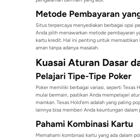
Metode Pembayaran yan
Situs terpercaya menyediakan berbagai opsi p
Anda pilih menawarkan metode pembayaran yang
kartu kredit. Hal ini penting untuk memastika
aman tanpa adanya masalah.
Kuasai Aturan Dasar da
Pelajari Tipe-Tipe Poker
Poker memiliki berbagai variasi, seperti Texa
mulai bermain, pastikan Anda mempelajari atu
mainkan. Texas Hold’em adalah yang paling po
lainnya bisa memberi Anda keuntungan dalam 
Pahami Kombinasi Kartu
Memahami kombinasi kartu yang ada dalam poker