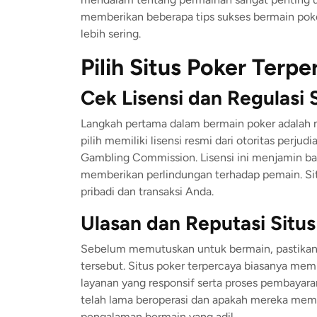
memberikan beberapa tips sukses bermain poke
lebih sering.
Pilih Situs Poker Terpe
Cek Lisensi dan Regulasi 
Langkah pertama dalam bermain poker adalah me
pilih memiliki lisensi resmi dari otoritas perju
Gambling Commission. Lisensi ini menjamin bah
memberikan perlindungan terhadap pemain. Si
pribadi dan transaksi Anda.
Ulasan dan Reputasi Situs
Sebelum memutuskan untuk bermain, pastikan 
tersebut. Situs poker terpercaya biasanya mem
layanan yang responsif serta proses pembayara
telah lama beroperasi dan apakah mereka memi
pengalaman bermain yang adil.