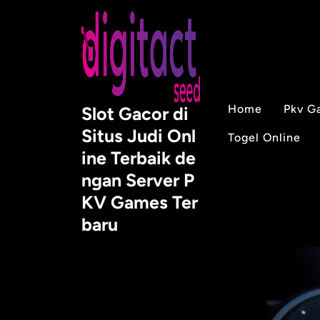
Skip
to
content
Home
Pkv G
Slot Gacor di
Situs Judi Onl
Togel Online
ine Terbaik de
ngan Server P
KV Games Ter
baru