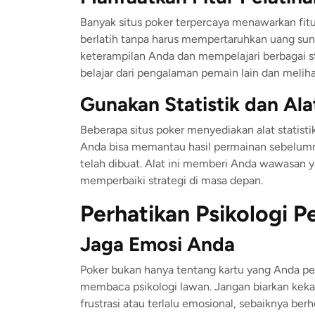
Banyak situs poker terpercaya menawarkan fi
berlatih tanpa harus mempertaruhkan uang sun
keterampilan Anda dan mempelajari berbagai str
belajar dari pengalaman pemain lain dan melih
Gunakan Statistik dan Al
Beberapa situs poker menyediakan alat statis
Anda bisa memantau hasil permainan sebelumn
telah dibuat. Alat ini memberi Anda wawasan
memperbaiki strategi di masa depan.
Perhatikan Psikologi 
Jaga Emosi Anda
Poker bukan hanya tentang kartu yang Anda pe
membaca psikologi lawan. Jangan biarkan kek
frustrasi atau terlalu emosional, sebaiknya be