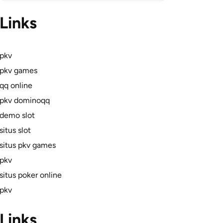
Links
pkv
pkv games
qq online
pkv dominoqq
demo slot
situs slot
situs pkv games
pkv
situs poker online
pkv
Links