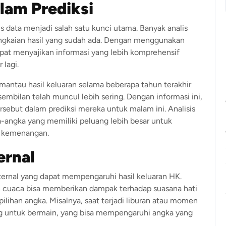
alam Prediksi
is data menjadi salah satu kunci utama. Banyak analis
rangkaian hasil yang sudah ada. Dengan menggunakan
dapat menyajikan informasi yang lebih komprehensif
lagi.
mantau hasil keluaran selama beberapa tahun terakhir
ilan telah muncul lebih sering. Dengan informasi ini,
sebut dalam prediksi mereka untuk malam ini. Analisis
angka yang memiliki peluang lebih besar untuk
n kemenangan.
ernal
eksternal yang dapat mempengaruhi hasil keluaran HK.
kan cuaca bisa memberikan dampak terhadap suasana hati
ihan angka. Misalnya, saat terjadi liburan atau momen
ng untuk bermain, yang bisa mempengaruhi angka yang