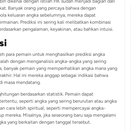
bih dikenal dengan istilah HK sudah menjadi bagian dari
akat. Banyak orang yang percaya bahwa dengan
pola keluaran angka sebelumnya, mereka dapat
inan. Prediksi ini sering kali melibatkan kombinasi
rdasarkan pengalaman, keyakinan, atau bahkan intuisi.
si
eh para pemain untuk menghasilkan prediksi angka
alah dengan menganalisis angka-angka yang sering
ya, banyak pemain yang memperhatikan angka mana yang
akhir. Hal ini mereka anggap sebagai indikasi bahwa
di masa mendatang.
hitungan berdasarkan statistik. Pemain dapat
ertentu, seperti angka yang sering berurutan atau angka
 cara lebih spiritual, seperti mempercayai angka-
up mereka. Misalnya, jika seseorang baru saja mengalami
gka yang berkaitan dengan tanggal tersebut.