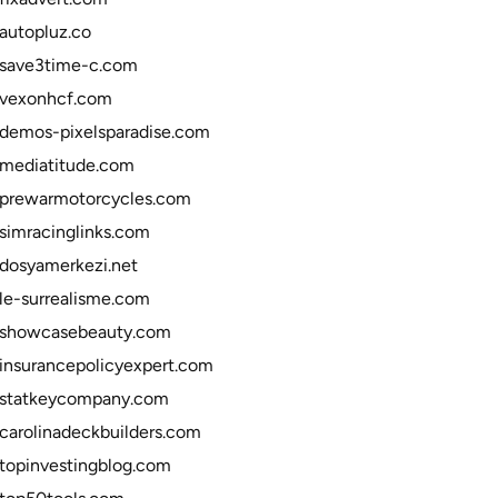
autopluz.co
save3time-c.com
vexonhcf.com
demos-pixelsparadise.com
mediatitude.com
prewarmotorcycles.com
simracinglinks.com
dosyamerkezi.net
le-surrealisme.com
showcasebeauty.com
insurancepolicyexpert.com
statkeycompany.com
carolinadeckbuilders.com
topinvestingblog.com