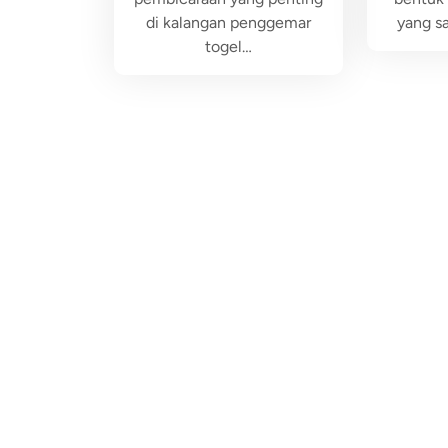
di kalangan penggemar
yang s
togel…