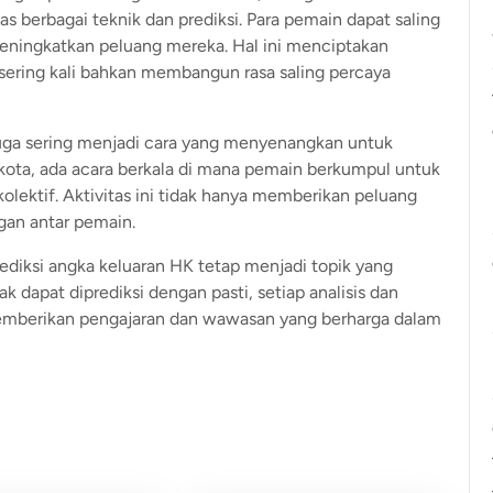
erbagai teknik dan prediksi. Para pemain dapat saling
meningkatkan peluang mereka. Hal ini menciptakan
n sering kali bahkan membangun rasa saling percaya
ga sering menjadi cara yang menyenangkan untuk
kota, ada acara berkala di mana pemain berkumpul untuk
kolektif. Aktivitas ini tidak hanya memberikan peluang
gan antar pemain.
ediksi angka keluaran HK tetap menjadi topik yang
ak dapat diprediksi dengan pasti, setiap analisis dan
memberikan pengajaran dan wawasan yang berharga dalam