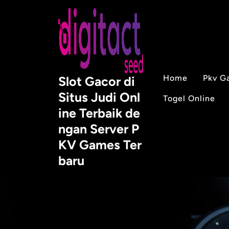
Skip
to
content
Home
Pkv G
Slot Gacor di
Situs Judi Onl
Togel Online
ine Terbaik de
ngan Server P
KV Games Ter
baru