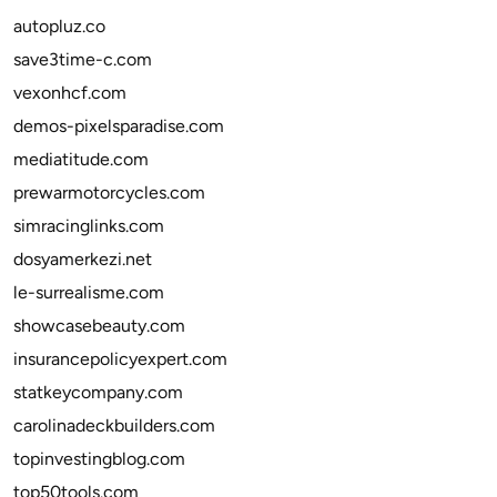
autopluz.co
save3time-c.com
vexonhcf.com
demos-pixelsparadise.com
mediatitude.com
prewarmotorcycles.com
simracinglinks.com
dosyamerkezi.net
le-surrealisme.com
showcasebeauty.com
insurancepolicyexpert.com
statkeycompany.com
carolinadeckbuilders.com
topinvestingblog.com
top50tools.com