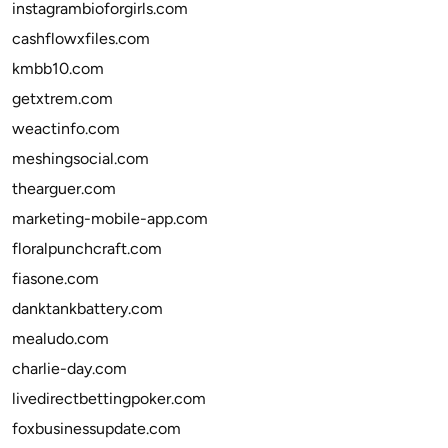
instagrambioforgirls.com
cashflowxfiles.com
kmbb10.com
getxtrem.com
weactinfo.com
meshingsocial.com
thearguer.com
marketing-mobile-app.com
floralpunchcraft.com
fiasone.com
danktankbattery.com
mealudo.com
charlie-day.com
livedirectbettingpoker.com
foxbusinessupdate.com