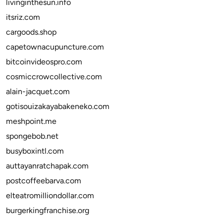
livinginthesun.info
itsriz.com
cargoods.shop
capetownacupuncture.com
bitcoinvideospro.com
cosmiccrowcollective.com
alain-jacquet.com
gotisouizakayabakeneko.com
meshpoint.me
spongebob.net
busyboxintl.com
auttayanratchapak.com
postcoffeebarva.com
elteatromilliondollar.com
burgerkingfranchise.org