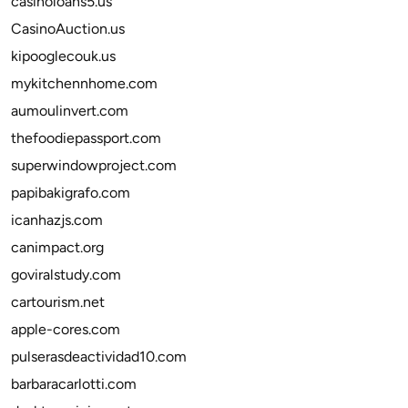
casinoloans5.us
CasinoAuction.us
kipooglecouk.us
mykitchennhome.com
aumoulinvert.com
thefoodiepassport.com
superwindowproject.com
papibakigrafo.com
icanhazjs.com
canimpact.org
goviralstudy.com
cartourism.net
apple-cores.com
pulserasdeactividad10.com
barbaracarlotti.com