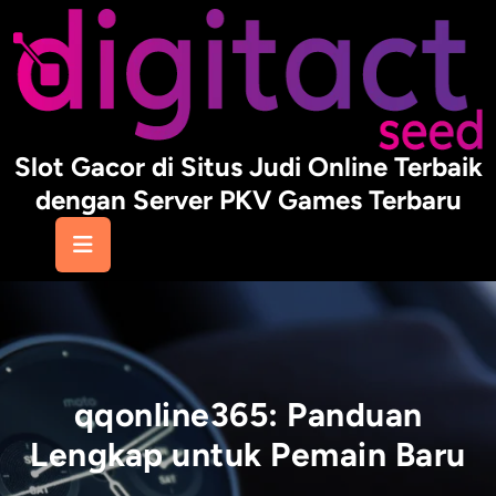
Skip
to
content
Slot Gacor di Situs Judi Online Terbaik
dengan Server PKV Games Terbaru
qqonline365: Panduan
Lengkap untuk Pemain Baru