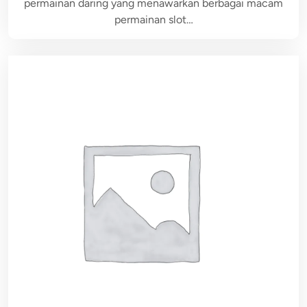
permainan daring yang menawarkan berbagai macam
permainan slot…