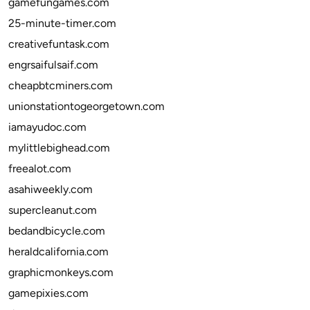
gamefungames.com
25-minute-timer.com
creativefuntask.com
engrsaifulsaif.com
cheapbtcminers.com
unionstationtogeorgetown.com
iamayudoc.com
mylittlebighead.com
freealot.com
asahiweekly.com
supercleanut.com
bedandbicycle.com
heraldcalifornia.com
graphicmonkeys.com
gamepixies.com