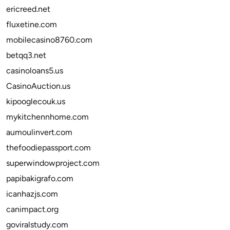
ericreed.net
fluxetine.com
mobilecasino8760.com
betqq3.net
casinoloans5.us
CasinoAuction.us
kipooglecouk.us
mykitchennhome.com
aumoulinvert.com
thefoodiepassport.com
superwindowproject.com
papibakigrafo.com
icanhazjs.com
canimpact.org
goviralstudy.com