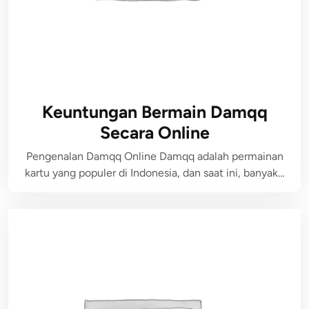
Keuntungan Bermain Damqq
Secara Online
Pengenalan Damqq Online Damqq adalah permainan
kartu yang populer di Indonesia, dan saat ini, banyak…