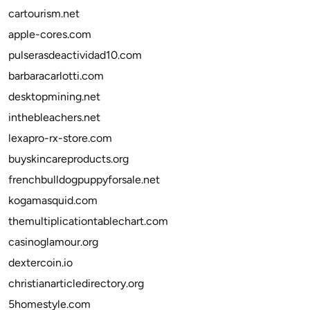
cartourism.net
apple-cores.com
pulserasdeactividad10.com
barbaracarlotti.com
desktopmining.net
inthebleachers.net
lexapro-rx-store.com
buyskincareproducts.org
frenchbulldogpuppyforsale.net
kogamasquid.com
themultiplicationtablechart.com
casinoglamour.org
dextercoin.io
christianarticledirectory.org
5homestyle.com