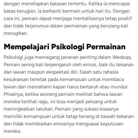
dengan menetapkan batasan tertentu. Ketika ia mencapai
batas kerugian, ia berhenti bermain untuk hari itu. Dengan
cara ini, pemain dapat menjaga mentalitasnya tetap positif
dan tidak terjerumus dalam permainan yang berulang kali
merugikan.
Mempelajari Psikologi Permainan
Psikologi juga memegang peranan penting dalam Wedeqq.
Pemain sering kali terpengaruh oleh emosi, baik itu tekanan
dari lawan maupun ekspektasi diri. Salah satu rahasia
kesuksesan terletak pada kemampuan untuk membaca
lawan dan memahami kapan harus bertaruh atau mundur.
Misalnya, ketika seorang pemain melihat bahwa lawan
mereka terlihat ragu, ini bisa menjadi peluang untuk
meningkatkan taruhan. Pemain yang sukses biasanya
memiliki kemampuan untuk tetap tenang di bawah tekanan
dan tidak membiarkan emosinya menguasai keputusan
mereka.