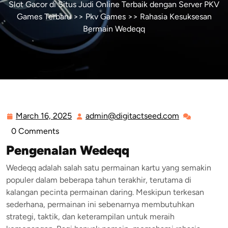
Slot Gacor di Situs Judi Online Terbaik dengan Server PKV
Games Terbaru
>>
Pkv Games
>> Rahasia Kesuksesan
Bermain Wedeqq
March 16, 2025
admin@digitactseed.com
March
admin@digit
16,
0 Comments
2025
Pengenalan Wedeqq
Wedeqq adalah salah satu permainan kartu yang semakin
populer dalam beberapa tahun terakhir, terutama di
kalangan pecinta permainan daring. Meskipun terkesan
sederhana, permainan ini sebenarnya membutuhkan
strategi, taktik, dan keterampilan untuk meraih