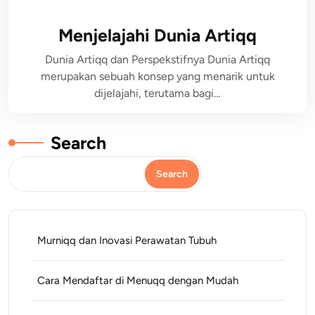
Menjelajahi Dunia Artiqq
Dunia Artiqq dan Perspekstifnya Dunia Artiqq
merupakan sebuah konsep yang menarik untuk
dijelajahi, terutama bagi…
Search
Search
Murniqq dan Inovasi Perawatan Tubuh
Cara Mendaftar di Menuqq dengan Mudah