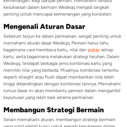
kemenangan. Bagi banyak pemain, memahami rahasia
kesuksesan dalam bermain Wedeqq menjadi langkah
penting untuk mencapai kemenangan yang konsisten.
Mengenali Aturan Dasar
Sebelum terjun ke dalam permainan, sangat penting untuk
memahami aturan dasar Wedeqq. Pemain harus tahu
bagaimana cara membaca kartu, nilai dari
poker
setiap
kartu, serta bagaimana melakukan strategi taruhan. Dalam
Wedeqq, terdapat berbagai jenis kombinasi kartu yang
memiliki nilai yang berbeda. Misalnya, kombinasi tertentu
seperti straight atau flush dapat memberikan nilai lebih
tinggi dibandingkan dengan kombinasi lainnya. Memahami
rumus dasar ini akan membantu pemain dalam mengambil
keputusan yang lebih baik selama permainan.
Membangun Strategi Bermain
Selain memahami aturan, membangun strategi bermain
yang solid adalah kunci untuk meraih kesuksesan dalam