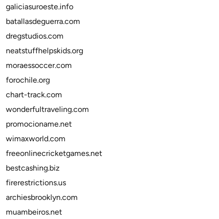
galiciasuroeste.info
batallasdeguerra.com
dregstudios.com
neatstuffhelpskids.org
moraessoccer.com
forochile.org
chart-track.com
wonderfultraveling.com
promocioname.net
wimaxworld.com
freeonlinecricketgames.net
bestcashing.biz
firerestrictions.us
archiesbrooklyn.com
muambeiros.net