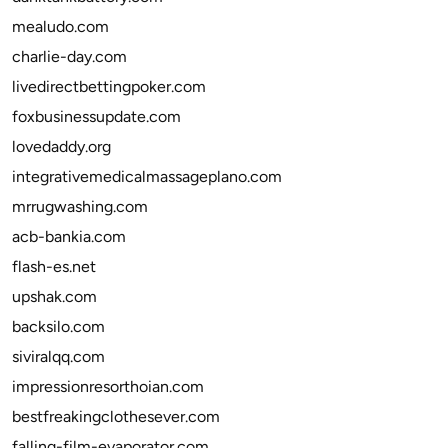
mealudo.com
charlie-day.com
livedirectbettingpoker.com
foxbusinessupdate.com
lovedaddy.org
integrativemedicalmassageplano.com
mrrugwashing.com
acb-bankia.com
flash-es.net
upshak.com
backsilo.com
siviralqq.com
impressionresorthoian.com
bestfreakingclothesever.com
falling-film-evaporator.com