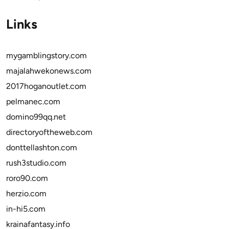
Links
mygamblingstory.com
majalahwekonews.com
2017hoganoutlet.com
pelmanec.com
domino99qq.net
directoryoftheweb.com
donttellashton.com
rush3studio.com
roro90.com
herzio.com
in-hi5.com
krainafantasy.info