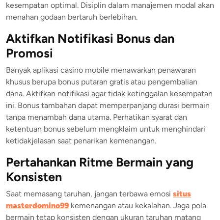
kesempatan optimal. Disiplin dalam manajemen modal akan
menahan godaan bertaruh berlebihan.
Aktifkan Notifikasi Bonus dan
Promosi
Banyak aplikasi casino mobile menawarkan penawaran
khusus berupa bonus putaran gratis atau pengembalian
dana. Aktifkan notifikasi agar tidak ketinggalan kesempatan
ini. Bonus tambahan dapat memperpanjang durasi bermain
tanpa menambah dana utama. Perhatikan syarat dan
ketentuan bonus sebelum mengklaim untuk menghindari
ketidakjelasan saat penarikan kemenangan.
Pertahankan Ritme Bermain yang
Konsisten
Saat memasang taruhan, jangan terbawa emosi
situs
masterdomino99
kemenangan atau kekalahan. Jaga pola
bermain tetap konsisten dengan ukuran taruhan matang