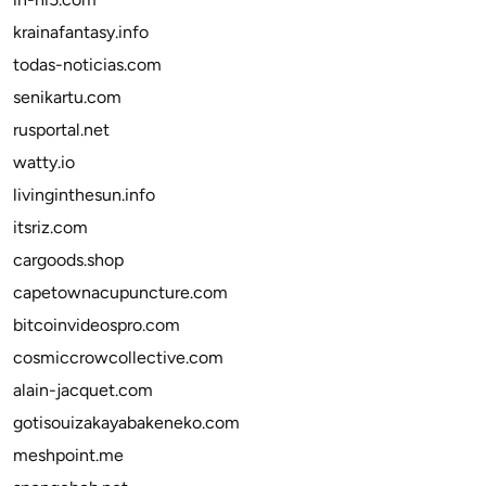
krainafantasy.info
todas-noticias.com
senikartu.com
rusportal.net
watty.io
livinginthesun.info
itsriz.com
cargoods.shop
capetownacupuncture.com
bitcoinvideospro.com
cosmiccrowcollective.com
alain-jacquet.com
gotisouizakayabakeneko.com
meshpoint.me