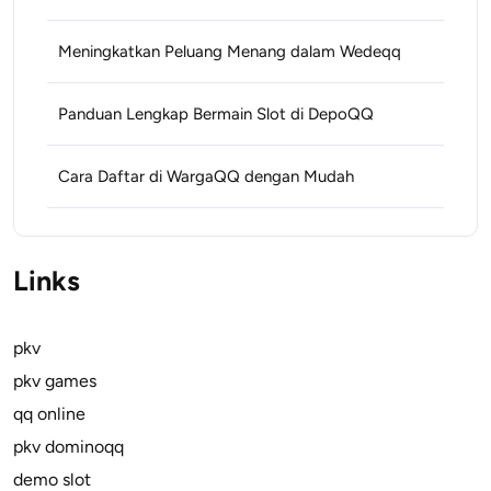
Meningkatkan Peluang Menang dalam Wedeqq
Panduan Lengkap Bermain Slot di DepoQQ
Cara Daftar di WargaQQ dengan Mudah
Links
pkv
pkv games
qq online
pkv dominoqq
demo slot