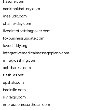
fiasone.com
danktankbattery.com
mealudo.com
charlie-day.com
livedirectbettingpoker.com
foxbusinessupdate.com
lovedaddy.org
integrativemedicalmassageplano.com
mrrugwashing.com
acb-bankia.com
flash-es.net
upshak.com
backsilo.com
siviralqq.com
impressionresorthoian.com