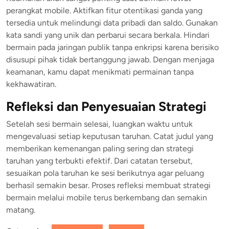
perangkat mobile. Aktifkan fitur otentikasi ganda yang
tersedia untuk melindungi data pribadi dan saldo. Gunakan
kata sandi yang unik dan perbarui secara berkala. Hindari
bermain pada jaringan publik tanpa enkripsi karena berisiko
disusupi pihak tidak bertanggung jawab. Dengan menjaga
keamanan, kamu dapat menikmati permainan tanpa
kekhawatiran.
Refleksi dan Penyesuaian Strategi
Setelah sesi bermain selesai, luangkan waktu untuk
mengevaluasi setiap keputusan taruhan. Catat judul yang
memberikan kemenangan paling sering dan strategi
taruhan yang terbukti efektif. Dari catatan tersebut,
sesuaikan pola taruhan ke sesi berikutnya agar peluang
berhasil semakin besar. Proses refleksi membuat strategi
bermain melalui mobile terus berkembang dan semakin
matang.