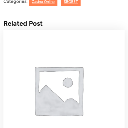
Categories:
Casino Online
SBOBET
Related Post