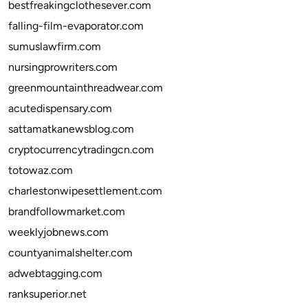
bestfreakingclothesever.com
falling-film-evaporator.com
sumuslawfirm.com
nursingprowriters.com
greenmountainthreadwear.com
acutedispensary.com
sattamatkanewsblog.com
cryptocurrencytradingcn.com
totowaz.com
charlestonwipesettlement.com
brandfollowmarket.com
weeklyjobnews.com
countyanimalshelter.com
adwebtagging.com
ranksuperior.net