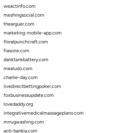
weactinfo.com
meshingsocial.com
thearguer.com
marketing-mobile-app.com
floralpunchcraft.com
fiasone.com
danktankbattery.com
mealudo.com
charlie-day.com
livedirectbettingpoker.com
foxbusinessupdate.com
lovedaddy.org
integrativemedicalmassageplano.com
mrrugwashing.com
acb-bankia.com