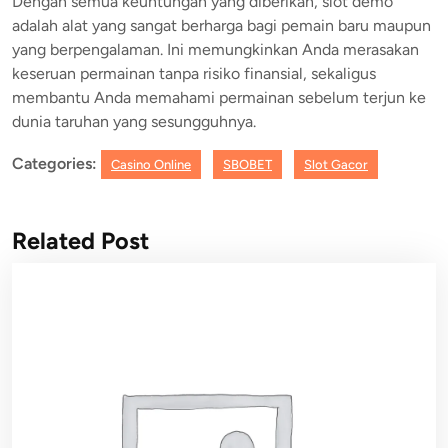
Dengan semua keuntungan yang diberikan, slot demo
adalah alat yang sangat berharga bagi pemain baru maupun
yang berpengalaman. Ini memungkinkan Anda merasakan
keseruan permainan tanpa risiko finansial, sekaligus
membantu Anda memahami permainan sebelum terjun ke
dunia taruhan yang sesungguhnya.
Categories:
Casino Online
SBOBET
Slot Gacor
Related Post