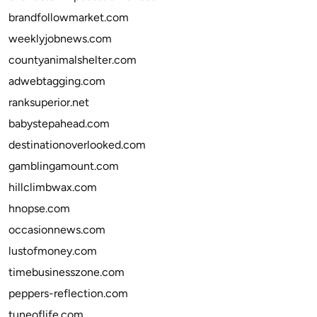
brandfollowmarket.com
weeklyjobnews.com
countyanimalshelter.com
adwebtagging.com
ranksuperior.net
babystepahead.com
destinationoverlooked.com
gamblingamount.com
hillclimbwax.com
hnopse.com
occasionnews.com
lustofmoney.com
timebusinesszone.com
peppers-reflection.com
tuneoflife.com