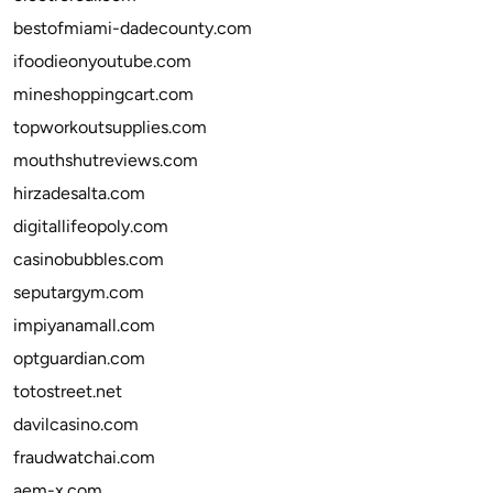
bestofmiami-dadecounty.com
ifoodieonyoutube.com
mineshoppingcart.com
topworkoutsupplies.com
mouthshutreviews.com
hirzadesalta.com
digitallifeopoly.com
casinobubbles.com
seputargym.com
impiyanamall.com
optguardian.com
totostreet.net
davilcasino.com
fraudwatchai.com
aem-x.com