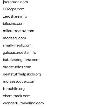
jazzatude.com
0022pa.com
zeroshare.info
bilesinc.com
milaretreatnz.com
modaagi.com
smallvilleph.com
galiciasuroeste.info
batallasdeguerra.com
dregstudios.com
neatstuffhelpskids.org
moraessoccer.com
forochile.org
chart-track.com
wonderfultraveling.com