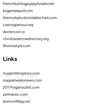
frenchbulldogpuppyforsale.net
kogamasquid.com
themultiplicationtablechart.com
casinoglamour.org
dextercoin.io
christianarticledirectory.org
5homestyle.com
Links
mygamblingstory.com
majalahwekonews.com
2017hoganoutlet.com
pelmanec.com
domino99qq.net