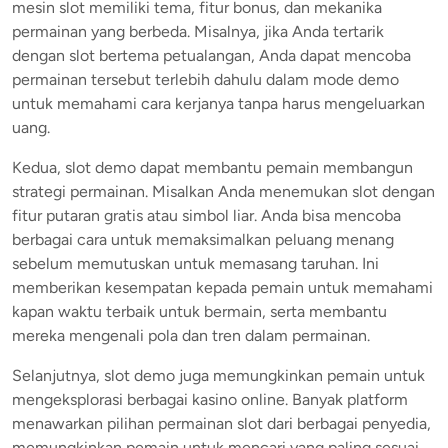
mesin slot memiliki tema, fitur bonus, dan mekanika
permainan yang berbeda. Misalnya, jika Anda tertarik
dengan slot bertema petualangan, Anda dapat mencoba
permainan tersebut terlebih dahulu dalam mode demo
untuk memahami cara kerjanya tanpa harus mengeluarkan
uang.
Kedua, slot demo dapat membantu pemain membangun
strategi permainan. Misalkan Anda menemukan slot dengan
fitur putaran gratis atau simbol liar. Anda bisa mencoba
berbagai cara untuk memaksimalkan peluang menang
sebelum memutuskan untuk memasang taruhan. Ini
memberikan kesempatan kepada pemain untuk memahami
kapan waktu terbaik untuk bermain, serta membantu
mereka mengenali pola dan tren dalam permainan.
Selanjutnya, slot demo juga memungkinkan pemain untuk
mengeksplorasi berbagai kasino online. Banyak platform
menawarkan pilihan permainan slot dari berbagai penyedia,
memungkinkan pemain untuk mencari yang paling sesuai