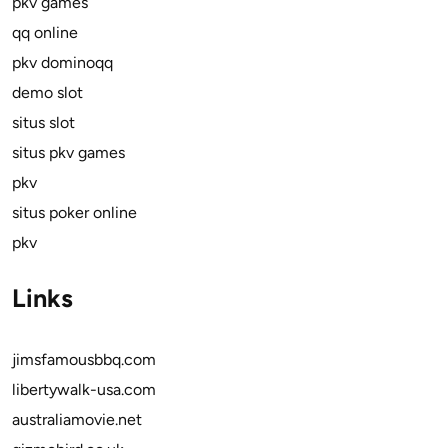
pkv games
qq online
pkv dominoqq
demo slot
situs slot
situs pkv games
pkv
situs poker online
pkv
Links
jimsfamousbbq.com
libertywalk-usa.com
australiamovie.net