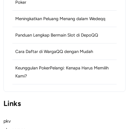
Poker
Meningkatkan Peluang Menang dalam Wedeqq
Panduan Lengkap Bermain Slot di DepoQQ
Cara Daftar di WargaQQ dengan Mudah
Keunggulan PokerPelangi: Kenapa Harus Memilih
Kami?
Links
pkv