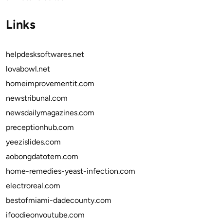
Links
helpdesksoftwares.net
lovabowl.net
homeimprovementit.com
newstribunal.com
newsdailymagazines.com
preceptionhub.com
yeezislides.com
aobongdatotem.com
home-remedies-yeast-infection.com
electroreal.com
bestofmiami-dadecounty.com
ifoodieonyoutube.com