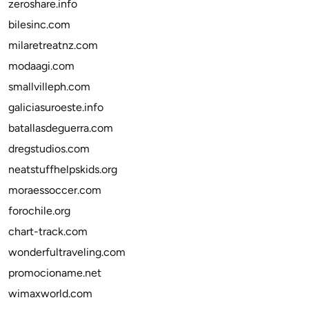
zeroshare.info
bilesinc.com
milaretreatnz.com
modaagi.com
smallvilleph.com
galiciasuroeste.info
batallasdeguerra.com
dregstudios.com
neatstuffhelpskids.org
moraessoccer.com
forochile.org
chart-track.com
wonderfultraveling.com
promocioname.net
wimaxworld.com