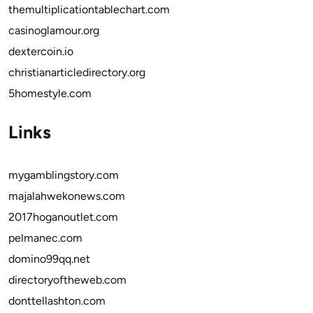
themultiplicationtablechart.com
casinoglamour.org
dextercoin.io
christianarticledirectory.org
5homestyle.com
Links
mygamblingstory.com
majalahwekonews.com
2017hoganoutlet.com
pelmanec.com
domino99qq.net
directoryoftheweb.com
donttellashton.com