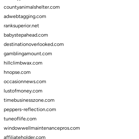
countyanimalshelter.com
adwebtagging.com
ranksuperior.net
babystepahead.com
destinationoverlooked.com
gamblingamount.com
hillclimbwax.com
hnopse.com
occasionnews.com
lustofmoney.com
timebusinesszone.com
peppers-reflection.com
tuneoflife.com
windowwellmaintenancepros.com
affiliateholder.com