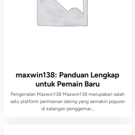
maxwin138: Panduan Lengkap
untuk Pemain Baru
Pengenalan Maxwin138 Maxwin138 merupakan salah
satu platform permainan daring yang semakin populer
di kalangan penggemar…