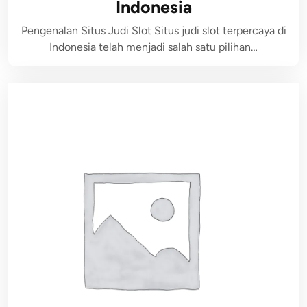
Indonesia
Pengenalan Situs Judi Slot Situs judi slot terpercaya di
Indonesia telah menjadi salah satu pilihan…