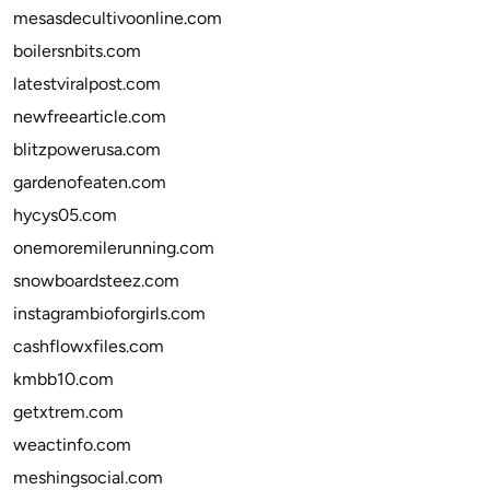
mesasdecultivoonline.com
boilersnbits.com
latestviralpost.com
newfreearticle.com
blitzpowerusa.com
gardenofeaten.com
hycys05.com
onemoremilerunning.com
snowboardsteez.com
instagrambioforgirls.com
cashflowxfiles.com
kmbb10.com
getxtrem.com
weactinfo.com
meshingsocial.com