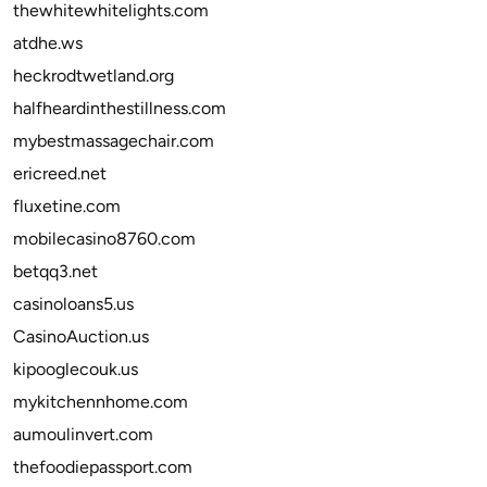
thewhitewhitelights.com
atdhe.ws
heckrodtwetland.org
halfheardinthestillness.com
mybestmassagechair.com
ericreed.net
fluxetine.com
mobilecasino8760.com
betqq3.net
casinoloans5.us
CasinoAuction.us
kipooglecouk.us
mykitchennhome.com
aumoulinvert.com
thefoodiepassport.com