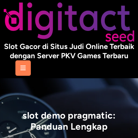
Skip
to
content
Slot Gacor di Situs Judi Online Terbaik
dengan Server PKV Games Terbaru
slot demo pragmatic:
Panduan Lengkap