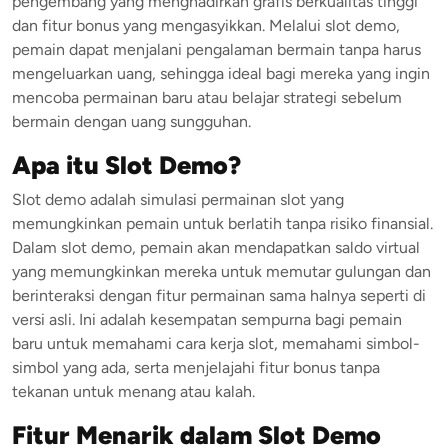
pengembang yang menghadirkan grafis berkualitas tinggi
dan fitur bonus yang mengasyikkan. Melalui slot demo,
pemain dapat menjalani pengalaman bermain tanpa harus
mengeluarkan uang, sehingga ideal bagi mereka yang ingin
mencoba permainan baru atau belajar strategi sebelum
bermain dengan uang sungguhan.
Apa itu Slot Demo?
Slot demo adalah simulasi permainan slot yang
memungkinkan pemain untuk berlatih tanpa risiko finansial.
Dalam slot demo, pemain akan mendapatkan saldo virtual
yang memungkinkan mereka untuk memutar gulungan dan
berinteraksi dengan fitur permainan sama halnya seperti di
versi asli. Ini adalah kesempatan sempurna bagi pemain
baru untuk memahami cara kerja slot, memahami simbol-
simbol yang ada, serta menjelajahi fitur bonus tanpa
tekanan untuk menang atau kalah.
Fitur Menarik dalam Slot Demo