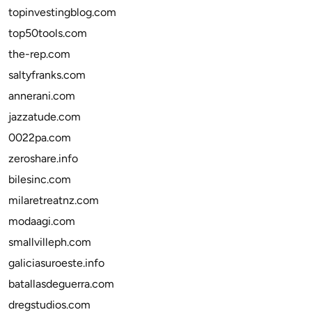
topinvestingblog.com
top50tools.com
the-rep.com
saltyfranks.com
annerani.com
jazzatude.com
0022pa.com
zeroshare.info
bilesinc.com
milaretreatnz.com
modaagi.com
smallvilleph.com
galiciasuroeste.info
batallasdeguerra.com
dregstudios.com