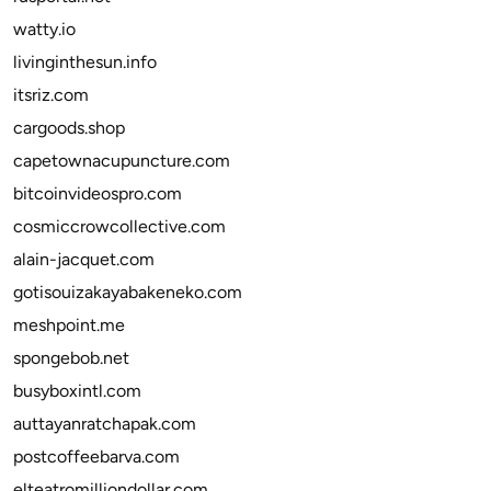
watty.io
livinginthesun.info
itsriz.com
cargoods.shop
capetownacupuncture.com
bitcoinvideospro.com
cosmiccrowcollective.com
alain-jacquet.com
gotisouizakayabakeneko.com
meshpoint.me
spongebob.net
busyboxintl.com
auttayanratchapak.com
postcoffeebarva.com
elteatromilliondollar.com