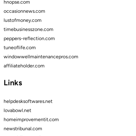
hnopse.com
occasionnews.com
lustofmoney.com
timebusinesszone.com
peppers-reflection.com
tuneoflife.com
windowwellmaintenancepros.com
affiliateholder.com
Links
helpdesksoftwares.net
lovabowl.net
homeimprovementit.com
newstribunal.com