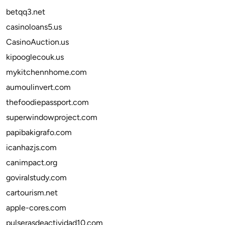
betqq3.net
casinoloans5.us
CasinoAuction.us
kipooglecouk.us
mykitchennhome.com
aumoulinvert.com
thefoodiepassport.com
superwindowproject.com
papibakigrafo.com
icanhazjs.com
canimpact.org
goviralstudy.com
cartourism.net
apple-cores.com
pulserasdeactividad10.com