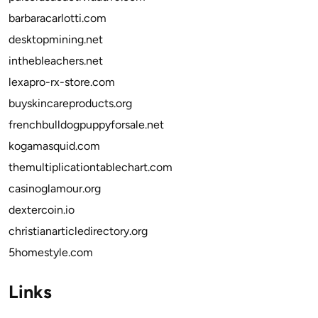
barbaracarlotti.com
desktopmining.net
inthebleachers.net
lexapro-rx-store.com
buyskincareproducts.org
frenchbulldogpuppyforsale.net
kogamasquid.com
themultiplicationtablechart.com
casinoglamour.org
dextercoin.io
christianarticledirectory.org
5homestyle.com
Links