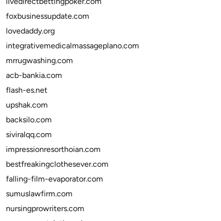
livedirectbettingpoker.com
foxbusinessupdate.com
lovedaddy.org
integrativemedicalmassageplano.com
mrrugwashing.com
acb-bankia.com
flash-es.net
upshak.com
backsilo.com
siviralqq.com
impressionresorthoian.com
bestfreakingclothesever.com
falling-film-evaporator.com
sumuslawfirm.com
nursingprowriters.com