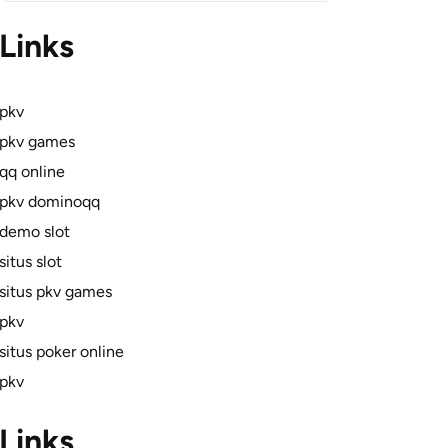
Links
pkv
pkv games
qq online
pkv dominoqq
demo slot
situs slot
situs pkv games
pkv
situs poker online
pkv
Links