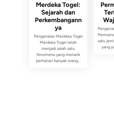
Merdeka Togel:
Perm
Sejarah dan
Ter
Perkembangann
Waj
ya
Pengenal
Permaina
Pengenalan Merdeka Togel
satu jen
Merdeka Togel telah
yang p
menjadi salah satu
fenomena yang menarik
perhatian banyak orang…