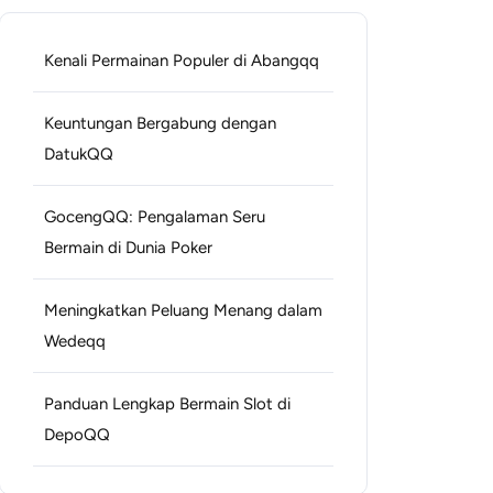
Kenali Permainan Populer di Abangqq
Keuntungan Bergabung dengan
DatukQQ
GocengQQ: Pengalaman Seru
Bermain di Dunia Poker
Meningkatkan Peluang Menang dalam
Wedeqq
Panduan Lengkap Bermain Slot di
DepoQQ