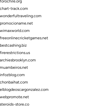
forochile.org
chart-track.com
wonderfultraveling.com
promocioname.net
wimaxworld.com
freeonlinecricketgames.net
bestcashing.biz
firerestrictions.us
archiesbrooklyn.com
muambeiros.net
infozblog.com
chonbaihat.com
elblogdeoscargonzalez.com
webpromote.net
steroids-store.co