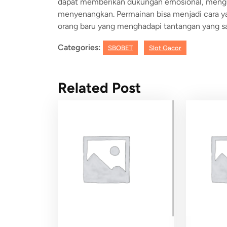
dapat memberikan dukungan emosional, mengu
menyenangkan. Permainan bisa menjadi cara 
orang baru yang menghadapi tantangan yang s
Categories:
SBOBET
Slot Gacor
Related Post