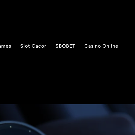
ames
Slot Gacor
SBOBET
Casino Online