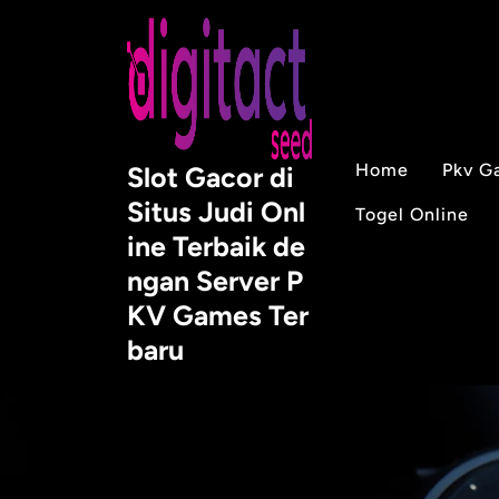
Skip
to
content
Home
Pkv G
Slot Gacor di
Situs Judi Onl
Togel Online
ine Terbaik de
ngan Server P
KV Games Ter
baru