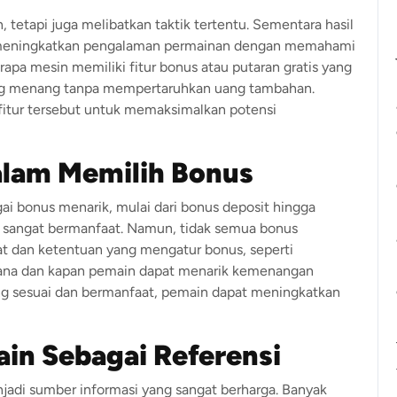
 tetapi juga melibatkan taktik tertentu. Sementara hasil
isa meningkatkan pengalaman permainan dengan memahami
rapa mesin memiliki fitur bonus atau putaran gratis yang
ng menang tanpa mempertaruhkan uang tambahan.
fitur tersebut untuk memaksimalkan potensi
alam Memilih Bonus
gai bonus menarik, mulai dari bonus deposit hingga
at sangat bermanfaat. Namun, tidak semua bonus
t dan ketentuan yang mengatur bonus, seperti
ana dan kapan pemain dapat menarik kemenangan
g sesuai dan bermanfaat, pemain dapat meningkatkan
in Sebagai Referensi
adi sumber informasi yang sangat berharga. Banyak