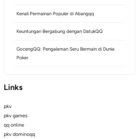
Kenali Permainan Populer di Abangqq
Keuntungan Bergabung dengan DatukQQ
GocengQQ: Pengalaman Seru Bermain di Dunia
Poker
Links
pkv
pkv games
qq online
pkv dominoqq