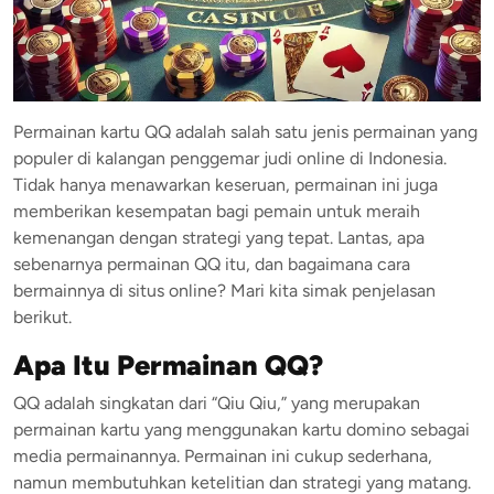
Permainan kartu QQ adalah salah satu jenis permainan yang
populer di kalangan penggemar judi online di Indonesia.
Tidak hanya menawarkan keseruan, permainan ini juga
memberikan kesempatan bagi pemain untuk meraih
kemenangan dengan strategi yang tepat. Lantas, apa
sebenarnya permainan QQ itu, dan bagaimana cara
bermainnya di situs online? Mari kita simak penjelasan
berikut.
Apa Itu Permainan QQ?
QQ adalah singkatan dari “Qiu Qiu,” yang merupakan
permainan kartu yang menggunakan kartu domino sebagai
media permainannya. Permainan ini cukup sederhana,
namun membutuhkan ketelitian dan strategi yang matang.