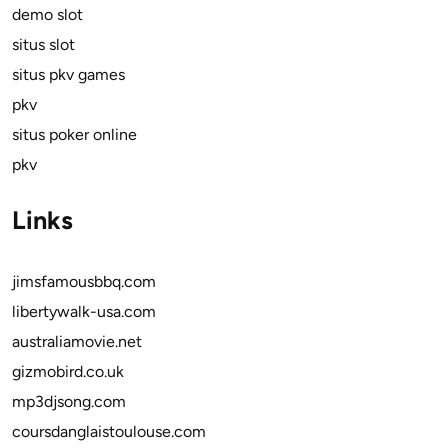
demo slot
situs slot
situs pkv games
pkv
situs poker online
pkv
Links
jimsfamousbbq.com
libertywalk-usa.com
australiamovie.net
gizmobird.co.uk
mp3djsong.com
coursdanglaistoulouse.com