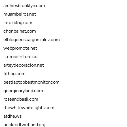
archiesbrooklyn.com
muambeiros.net
infozblog.com
chonbaihat.com
elblogdeoscargonzalez.com
webpromote.net
steroids-store.co
arteydecoracion.net
fithog.com
bestlaptopbestmonitor.com
georginaryland.com
roseandbasil.com
thewhitewhitelights.com
atdhe.ws
heckrodtwetland.org