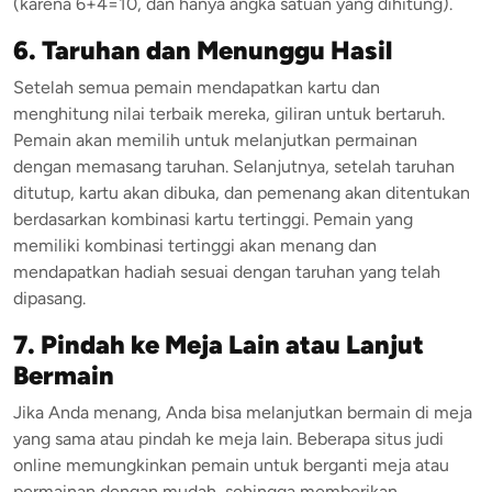
(karena 6+4=10, dan hanya angka satuan yang dihitung).
6. Taruhan dan Menunggu Hasil
Setelah semua pemain mendapatkan kartu dan
menghitung nilai terbaik mereka, giliran untuk bertaruh.
Pemain akan memilih untuk melanjutkan permainan
dengan memasang taruhan. Selanjutnya, setelah taruhan
ditutup, kartu akan dibuka, dan pemenang akan ditentukan
berdasarkan kombinasi kartu tertinggi. Pemain yang
memiliki kombinasi tertinggi akan menang dan
mendapatkan hadiah sesuai dengan taruhan yang telah
dipasang.
7. Pindah ke Meja Lain atau Lanjut
Bermain
Jika Anda menang, Anda bisa melanjutkan bermain di meja
yang sama atau pindah ke meja lain. Beberapa situs judi
online memungkinkan pemain untuk berganti meja atau
permainan dengan mudah, sehingga memberikan