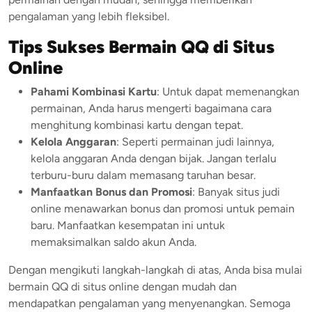
pengalaman yang lebih fleksibel.
Tips Sukses Bermain QQ di Situs
Online
Pahami Kombinasi Kartu
: Untuk dapat memenangkan
permainan, Anda harus mengerti bagaimana cara
menghitung kombinasi kartu dengan tepat.
Kelola Anggaran
: Seperti permainan judi lainnya,
kelola anggaran Anda dengan bijak. Jangan terlalu
terburu-buru dalam memasang taruhan besar.
Manfaatkan Bonus dan Promosi
: Banyak situs judi
online menawarkan bonus dan promosi untuk pemain
baru. Manfaatkan kesempatan ini untuk
memaksimalkan saldo akun Anda.
Dengan mengikuti langkah-langkah di atas, Anda bisa mulai
bermain QQ di situs online dengan mudah dan
mendapatkan pengalaman yang menyenangkan. Semoga