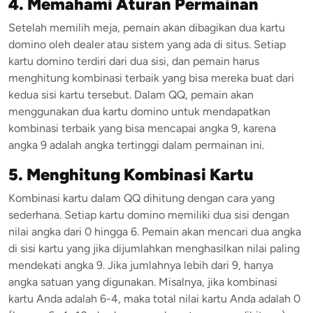
4. Memahami Aturan Permainan
Setelah memilih meja, pemain akan dibagikan dua kartu
domino oleh dealer atau sistem yang ada di situs. Setiap
kartu domino terdiri dari dua sisi, dan pemain harus
menghitung kombinasi terbaik yang bisa mereka buat dari
kedua sisi kartu tersebut. Dalam QQ, pemain akan
menggunakan dua kartu domino untuk mendapatkan
kombinasi terbaik yang bisa mencapai angka 9, karena
angka 9 adalah angka tertinggi dalam permainan ini.
5. Menghitung Kombinasi Kartu
Kombinasi kartu dalam QQ dihitung dengan cara yang
sederhana. Setiap kartu domino memiliki dua sisi dengan
nilai angka dari 0 hingga 6. Pemain akan mencari dua angka
di sisi kartu yang jika dijumlahkan menghasilkan nilai paling
mendekati angka 9. Jika jumlahnya lebih dari 9, hanya
angka satuan yang digunakan. Misalnya, jika kombinasi
kartu Anda adalah 6-4, maka total nilai kartu Anda adalah 0