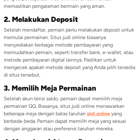
memastikan pengalaman bermain yang aman.
2. Melakukan Deposit
Setelah mendaftar, pemain perlu melakukan deposit untuk
memulai permainan. Situs judi online biasanya
menyediakan berbagai metode pembayaran yang
memudahkan pemain, seperti transfer bank, e-wallet, atau
metode pembayaran digital lainnya. Pastikan untuk
mengecek apakah metode deposit yang Anda pilih tersedia
di situs tersebut.
3. Memilih Meja Permainan
Setelah akun terisi saldo, pemain dapat memilih meja
permainan QQ. Biasanya, situs judi online menawarkan
beberapa meja dengan batas taruhan
slot online
yang
berbeda-beda. Pemain dapat memilih meja yang sesuai
dengan anggaran atau preferensi taruhan mereka.