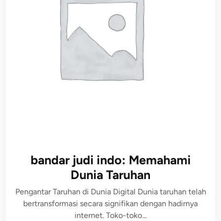
bandar judi indo: Memahami
Dunia Taruhan
Pengantar Taruhan di Dunia Digital Dunia taruhan telah
bertransformasi secara signifikan dengan hadirnya
internet. Toko-toko…