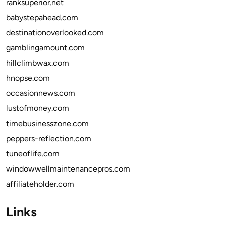
ranksuperior.net
babystepahead.com
destinationoverlooked.com
gamblingamount.com
hillclimbwax.com
hnopse.com
occasionnews.com
lustofmoney.com
timebusinesszone.com
peppers-reflection.com
tuneoflife.com
windowwellmaintenancepros.com
affiliateholder.com
Links