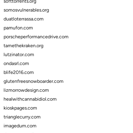
softtorrents.org
somosvulnerables.org
duatloterrassa.com
pamufon.com
porscheperformancedrive.com
tamethekraken.org
lutzinator.com
ondasrl.com
blife2016.com
glutenfreesnowboarder.com
lizmorrowdesign.com
healwithcannabidiol.com
kioskpages.com
trianglecurry.com
imagedum.com