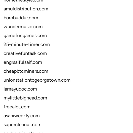
amuldistribution.com
borobuddur.com
wundermusic.com
gamefungames.com
25-minute-timer.com
creativefuntask.com
engrsaifulsaif.com
cheapbtcminers.com
unionstationtogeorgetown.com
iamayudoc.com
mylittlebighead.com
freealot.com
asahiweekly.com
supercleanut.com