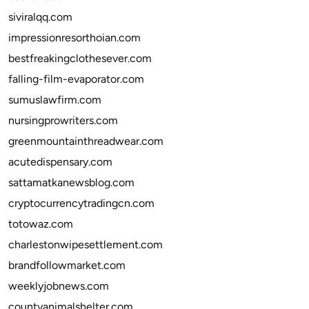
siviralqq.com
impressionresorthoian.com
bestfreakingclothesever.com
falling-film-evaporator.com
sumuslawfirm.com
nursingprowriters.com
greenmountainthreadwear.com
acutedispensary.com
sattamatkanewsblog.com
cryptocurrencytradingcn.com
totowaz.com
charlestonwipesettlement.com
brandfollowmarket.com
weeklyjobnews.com
countyanimalshelter.com