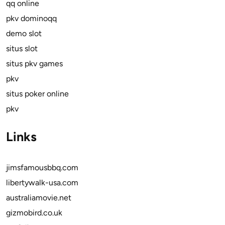
qq online
pkv dominoqq
demo slot
situs slot
situs pkv games
pkv
situs poker online
pkv
Links
jimsfamousbbq.com
libertywalk-usa.com
australiamovie.net
gizmobird.co.uk