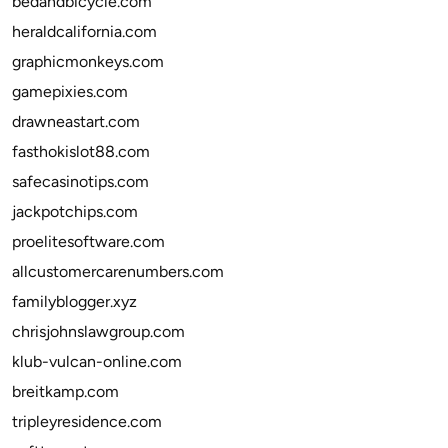
bedandbicycle.com
heraldcalifornia.com
graphicmonkeys.com
gamepixies.com
drawneastart.com
fasthokislot88.com
safecasinotips.com
jackpotchips.com
proelitesoftware.com
allcustomercarenumbers.com
familyblogger.xyz
chrisjohnslawgroup.com
klub-vulcan-online.com
breitkamp.com
tripleyresidence.com