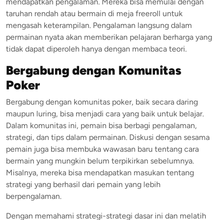
mendapatkan pengalaman. Mereka bisa memulai dengan
taruhan rendah atau bermain di meja freeroll untuk
mengasah keterampilan. Pengalaman langsung dalam
permainan nyata akan memberikan pelajaran berharga yang
tidak dapat diperoleh hanya dengan membaca teori.
Bergabung dengan Komunitas
Poker
Bergabung dengan komunitas poker, baik secara daring
maupun luring, bisa menjadi cara yang baik untuk belajar.
Dalam komunitas ini, pemain bisa berbagi pengalaman,
strategi, dan tips dalam permainan. Diskusi dengan sesama
pemain juga bisa membuka wawasan baru tentang cara
bermain yang mungkin belum terpikirkan sebelumnya.
Misalnya, mereka bisa mendapatkan masukan tentang
strategi yang berhasil dari pemain yang lebih
berpengalaman.
Dengan memahami strategi-strategi dasar ini dan melatih