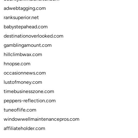
adwebtagging.com
ranksuperior.net
babystepahead.com
destinationoverlooked.com
gamblingamount.com
hillclimbwax.com
hnopse.com
occasionnews.com
lustofmoney.com
timebusinesszone.com
peppers-reflection.com
tuneoflife.com
windowwellmaintenancepros.com
affiliateholder.com