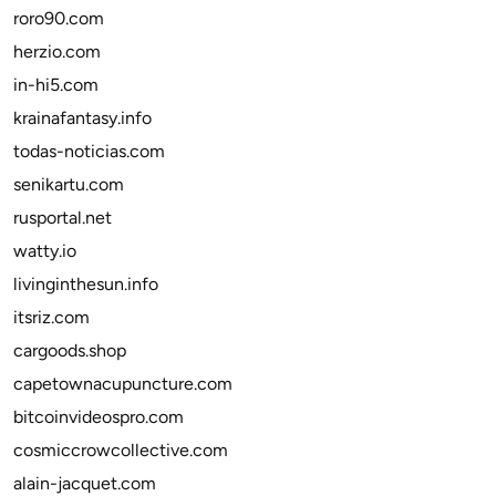
roro90.com
herzio.com
in-hi5.com
krainafantasy.info
todas-noticias.com
senikartu.com
rusportal.net
watty.io
livinginthesun.info
itsriz.com
cargoods.shop
capetownacupuncture.com
bitcoinvideospro.com
cosmiccrowcollective.com
alain-jacquet.com