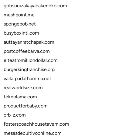
gotisouizakayabakeneko.com
meshpoint.me
spongebob.net
busyboxintl.com
auttayanratchapak.com
postcoffeebarva.com
elteatromilliondollar.com
burgerkingfranchise.org
vallarpadathamma.net
realworldsize.com
teknolama.com
productforbaby.com
orb-z.com
fosterscoachhousetavern.com
mesasdecultivoonline.com