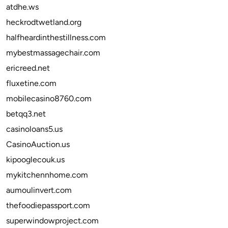
atdhe.ws
heckrodtwetland.org
halfheardinthestillness.com
mybestmassagechair.com
ericreed.net
fluxetine.com
mobilecasino8760.com
betqq3.net
casinoloans5.us
CasinoAuction.us
kipooglecouk.us
mykitchennhome.com
aumoulinvert.com
thefoodiepassport.com
superwindowproject.com