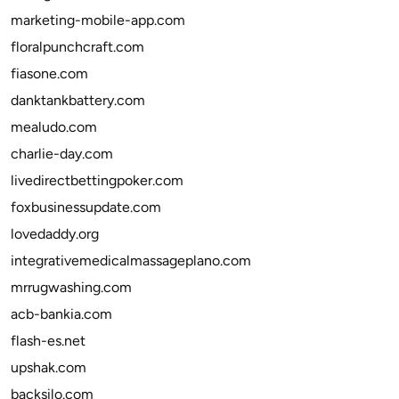
marketing-mobile-app.com
floralpunchcraft.com
fiasone.com
danktankbattery.com
mealudo.com
charlie-day.com
livedirectbettingpoker.com
foxbusinessupdate.com
lovedaddy.org
integrativemedicalmassageplano.com
mrrugwashing.com
acb-bankia.com
flash-es.net
upshak.com
backsilo.com