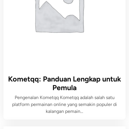
Kometqq: Panduan Lengkap untuk
Pemula
Pengenalan Kometqq Kometqq adalah salah satu
platform permainan online yang semakin populer di
kalangan pemain…