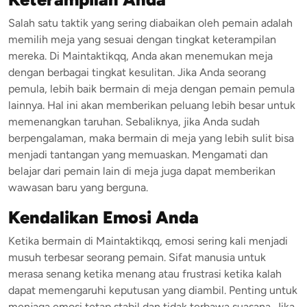
Salah satu taktik yang sering diabaikan oleh pemain adalah
memilih meja yang sesuai dengan tingkat keterampilan
mereka. Di Maintaktikqq, Anda akan menemukan meja
dengan berbagai tingkat kesulitan. Jika Anda seorang
pemula, lebih baik bermain di meja dengan pemain pemula
lainnya. Hal ini akan memberikan peluang lebih besar untuk
memenangkan taruhan. Sebaliknya, jika Anda sudah
berpengalaman, maka bermain di meja yang lebih sulit bisa
menjadi tantangan yang memuaskan. Mengamati dan
belajar dari pemain lain di meja juga dapat memberikan
wawasan baru yang berguna.
Kendalikan Emosi Anda
Ketika bermain di Maintaktikqq, emosi sering kali menjadi
musuh terbesar seorang pemain. Sifat manusia untuk
merasa senang ketika menang atau frustrasi ketika kalah
dapat memengaruhi keputusan yang diambil. Penting untuk
menjaga emosi tetap stabil dan tidak terbawa suasana. Jika