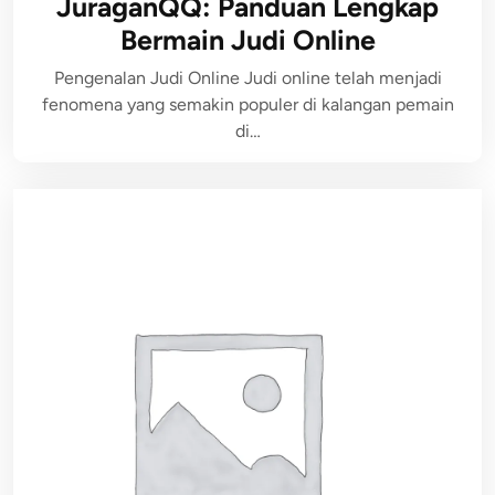
JuraganQQ: Panduan Lengkap
Bermain Judi Online
Pengenalan Judi Online Judi online telah menjadi
fenomena yang semakin populer di kalangan pemain
di…