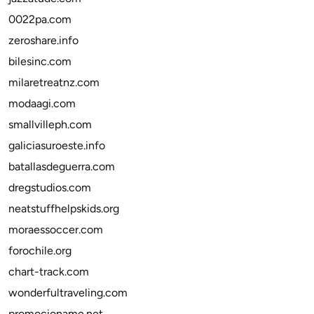
0022pa.com
zeroshare.info
bilesinc.com
milaretreatnz.com
modaagi.com
smallvilleph.com
galiciasuroeste.info
batallasdeguerra.com
dregstudios.com
neatstuffhelpskids.org
moraessoccer.com
forochile.org
chart-track.com
wonderfultraveling.com
promocioname.net