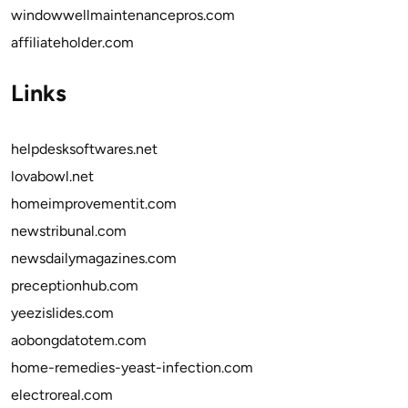
windowwellmaintenancepros.com
affiliateholder.com
Links
helpdesksoftwares.net
lovabowl.net
homeimprovementit.com
newstribunal.com
newsdailymagazines.com
preceptionhub.com
yeezislides.com
aobongdatotem.com
home-remedies-yeast-infection.com
electroreal.com