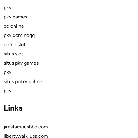
pkv
pkv games
qq online
pkv dominoqq
demo slot
situs slot
situs pkv games
pkv
situs poker online
pkv
Links
jimsfamousbbq.com
libertywalk-usa.com