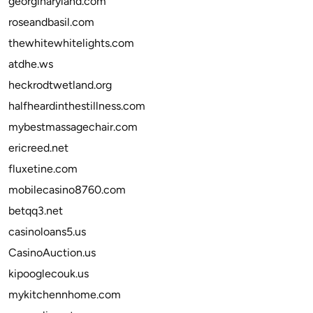
georginaryland.com
roseandbasil.com
thewhitewhitelights.com
atdhe.ws
heckrodtwetland.org
halfheardinthestillness.com
mybestmassagechair.com
ericreed.net
fluxetine.com
mobilecasino8760.com
betqq3.net
casinoloans5.us
CasinoAuction.us
kipooglecouk.us
mykitchennhome.com