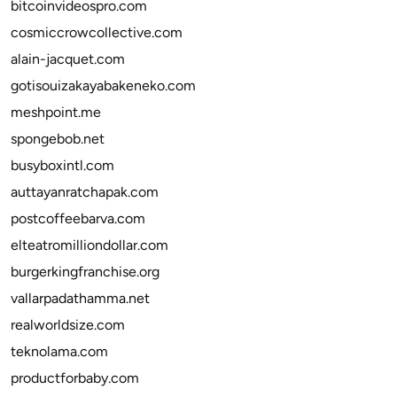
bitcoinvideospro.com
cosmiccrowcollective.com
alain-jacquet.com
gotisouizakayabakeneko.com
meshpoint.me
spongebob.net
busyboxintl.com
auttayanratchapak.com
postcoffeebarva.com
elteatromilliondollar.com
burgerkingfranchise.org
vallarpadathamma.net
realworldsize.com
teknolama.com
productforbaby.com