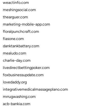
weactinfo.com
meshingsocial.com
thearguer.com
marketing-mobile-app.com
floralpunchcraft.com
fiasone.com
danktankbattery.com
mealudo.com
charlie-day.com
livedirectbettingpoker.com
foxbusinessupdate.com
lovedaddy.org
integrativemedicalmassageplano.com
mrrugwashing.com
acb-bankia.com