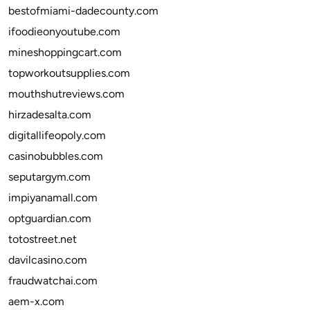
bestofmiami-dadecounty.com
ifoodieonyoutube.com
mineshoppingcart.com
topworkoutsupplies.com
mouthshutreviews.com
hirzadesalta.com
digitallifeopoly.com
casinobubbles.com
seputargym.com
impiyanamall.com
optguardian.com
totostreet.net
davilcasino.com
fraudwatchai.com
aem-x.com