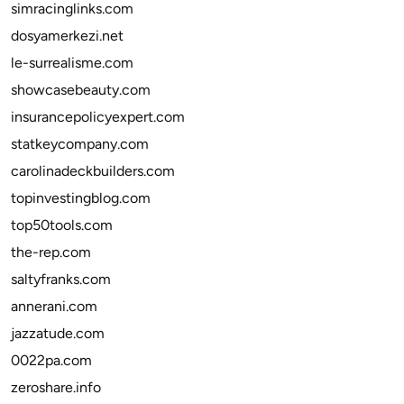
simracinglinks.com
dosyamerkezi.net
le-surrealisme.com
showcasebeauty.com
insurancepolicyexpert.com
statkeycompany.com
carolinadeckbuilders.com
topinvestingblog.com
top50tools.com
the-rep.com
saltyfranks.com
annerani.com
jazzatude.com
0022pa.com
zeroshare.info