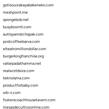
gotisouizakayabakeneko.com
meshpoint.me
spongebob.net
busyboxintl.com
auttayanratchapak.com
postcoffeebarva.com
elteatromilliondollar.com
burgerkingfranchise.org
vallarpadathamma.net
realworldsize.com
teknolama.com
productforbaby.com
orb-z.com
fosterscoachhousetavern.com
mesasdecultivoonline.com