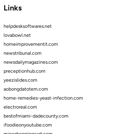
Links
helpdesksoftwares.net
lovabowl.net
homeimprovementit.com
newstribunal.com
newsdailymagazines.com
preceptionhub.com
yeezislides.com
aobongdatotem.com
home-remedies-yeast-infection.com
electroreal.com
bestofmiami-dadecounty.com
ifoodieonyoutube.com
mineshoppingcart.com