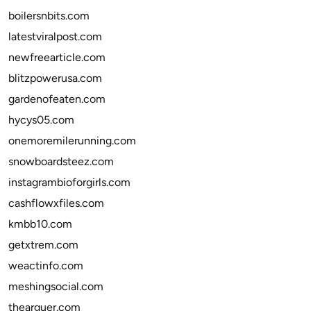
boilersnbits.com
latestviralpost.com
newfreearticle.com
blitzpowerusa.com
gardenofeaten.com
hycys05.com
onemoremilerunning.com
snowboardsteez.com
instagrambioforgirls.com
cashflowxfiles.com
kmbb10.com
getxtrem.com
weactinfo.com
meshingsocial.com
thearguer.com