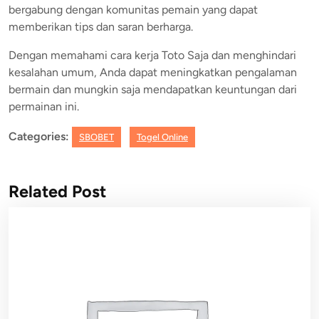
bergabung dengan komunitas pemain yang dapat
memberikan tips dan saran berharga.
Dengan memahami cara kerja Toto Saja dan menghindari
kesalahan umum, Anda dapat meningkatkan pengalaman
bermain dan mungkin saja mendapatkan keuntungan dari
permainan ini.
Categories:
SBOBET
Togel Online
Related Post