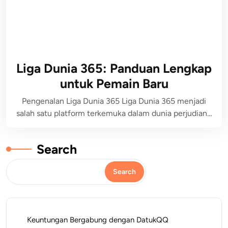
Liga Dunia 365: Panduan Lengkap
untuk Pemain Baru
Pengenalan Liga Dunia 365 Liga Dunia 365 menjadi
salah satu platform terkemuka dalam dunia perjudian…
Search
Search
Keuntungan Bergabung dengan DatukQQ