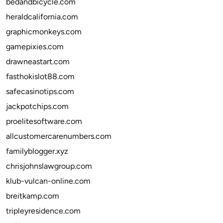
bedandbicycle.com
heraldcalifornia.com
graphicmonkeys.com
gamepixies.com
drawneastart.com
fasthokislot88.com
safecasinotips.com
jackpotchips.com
proelitesoftware.com
allcustomercarenumbers.com
familyblogger.xyz
chrisjohnslawgroup.com
klub-vulcan-online.com
breitkamp.com
tripleyresidence.com