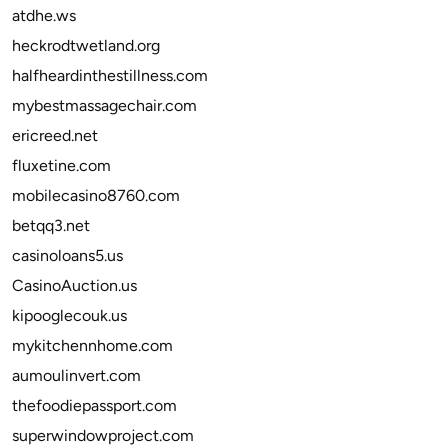
atdhe.ws
heckrodtwetland.org
halfheardinthestillness.com
mybestmassagechair.com
ericreed.net
fluxetine.com
mobilecasino8760.com
betqq3.net
casinoloans5.us
CasinoAuction.us
kipooglecouk.us
mykitchennhome.com
aumoulinvert.com
thefoodiepassport.com
superwindowproject.com