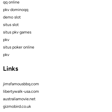
qq online
pkv dominoqq
demo slot
situs slot
situs pkv games
pkv
situs poker online
pkv
Links
jimsfamousbbq.com
libertywalk-usa.com
australiamovie.net
gizmobird.co.uk