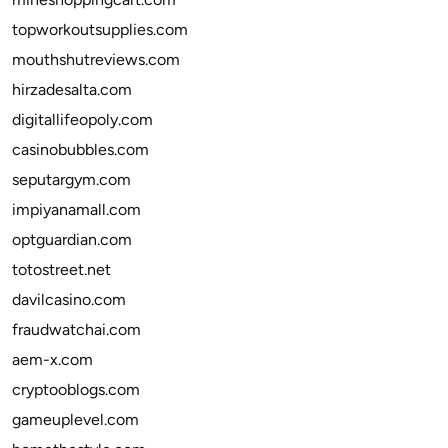
topworkoutsupplies.com
mouthshutreviews.com
hirzadesalta.com
digitallifeopoly.com
casinobubbles.com
seputargym.com
impiyanamall.com
optguardian.com
totostreet.net
davilcasino.com
fraudwatchai.com
aem-x.com
cryptooblogs.com
gameuplevel.com