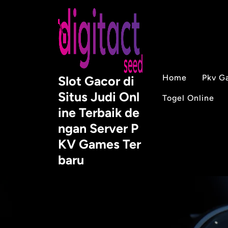
Skip
to
content
Home
Pkv G
Slot Gacor di
Situs Judi Onl
Togel Online
ine Terbaik de
ngan Server P
KV Games Ter
baru