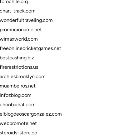
forochile.org
chart-track.com
wonderfultraveling.com
promocioname.net
wimaxworld.com
freeonlinecricketgames.net
bestcashing.biz
firerestrictions.us
archiesbrooklyn.com
muambeiros.net
infozblog.com
chonbaihat.com
elblogdeoscargonzalez.com
webpromote.net
steroids-store.co