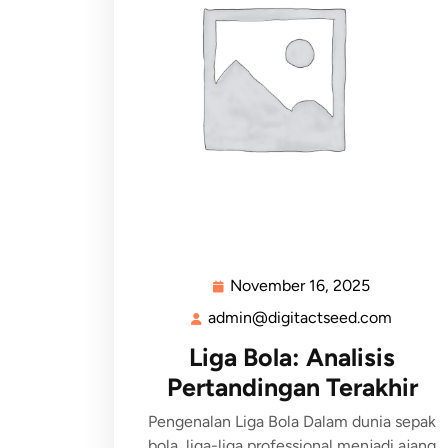
November 16, 2025
November
16,
admin@digitactseed.com
admin@
2025
Liga Bola: Analisis
Pertandingan Terakhir
Pengenalan Liga Bola Dalam dunia sepak
bola, liga-liga professional menjadi ajang