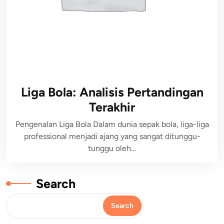
Liga Bola: Analisis Pertandingan
Terakhir
Pengenalan Liga Bola Dalam dunia sepak bola, liga-liga
professional menjadi ajang yang sangat ditunggu-
tunggu oleh…
Search
Search