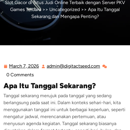
Slot Gacor di Situs Judi Online Terbaik dengan Server PKV
Games Terbaru
>>
Uncategorized
>> Apa Itu Tanggal
Sekarang dan Mengapa Penting?
March 7, 2026
admin@digitactseed.com
March
admin@digita
7,
0 Comments
2026
Apa Itu Tanggal Sekarang?
Tanggal sekarang merujuk pada tanggal yang sedang
berlangsung pada saat ini. Dalam konteks sehari-hari, kita
menggunakan tanggal ini untuk berbagai keperluan, seperti
mengatur jadwal, merencanakan pertemuan, atau
menyusun agenda kegiatan. Tanggal sekarang biasanya