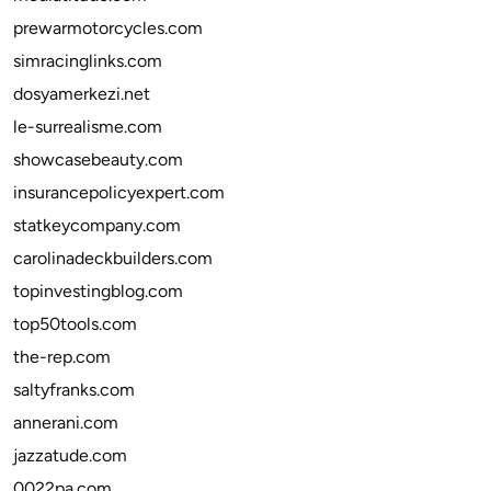
prewarmotorcycles.com
simracinglinks.com
dosyamerkezi.net
le-surrealisme.com
showcasebeauty.com
insurancepolicyexpert.com
statkeycompany.com
carolinadeckbuilders.com
topinvestingblog.com
top50tools.com
the-rep.com
saltyfranks.com
annerani.com
jazzatude.com
0022pa.com