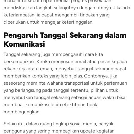
manajer tersebut dapat menilai progres proyek dan
mendiskusikan langkah selanjutnya dengan timnya. Jika ada
keterlambatan, ia dapat mengambil tindakan yang
diperlukan untuk mengejar ketertinggalan.
Pengaruh Tanggal Sekarang dalam
Komunikasi
Tanggal sekarang juga mempengaruhi cara kita
berkomunikasi. Ketika menyusun email atau pesan kepada
rekan kerja atau teman, menyebut tanggal sekarang dapat
memberikan konteks yang lebih jelas. Contohnya, jika
seseorang meminta wahana transportasi untuk pertemuan
yang berlangsung pada tanggal tertentu, pilihan untuk
menyebutkan tanggal sekarang sebagai acuan waktu bisa
membuat komunikasi lebih efektif dan tidak
membingungkan.
Selain itu, dalam ruang lingkup sosial media, banyak
pengguna yang sering membagikan update kegiatan