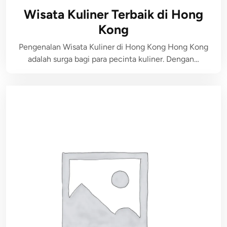
Wisata Kuliner Terbaik di Hong
Kong
Pengenalan Wisata Kuliner di Hong Kong Hong Kong
adalah surga bagi para pecinta kuliner. Dengan…