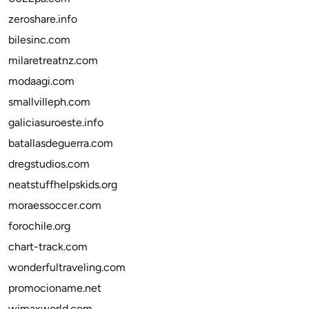
zeroshare.info
bilesinc.com
milaretreatnz.com
modaagi.com
smallvilleph.com
galiciasuroeste.info
batallasdeguerra.com
dregstudios.com
neatstuffhelpskids.org
moraessoccer.com
forochile.org
chart-track.com
wonderfultraveling.com
promocioname.net
wimaxworld.com