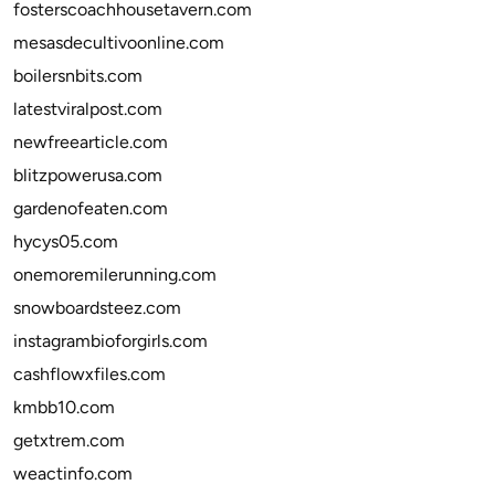
fosterscoachhousetavern.com
mesasdecultivoonline.com
boilersnbits.com
latestviralpost.com
newfreearticle.com
blitzpowerusa.com
gardenofeaten.com
hycys05.com
onemoremilerunning.com
snowboardsteez.com
instagrambioforgirls.com
cashflowxfiles.com
kmbb10.com
getxtrem.com
weactinfo.com