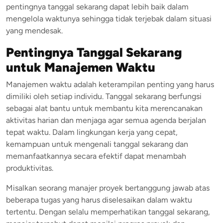
pentingnya tanggal sekarang dapat lebih baik dalam
mengelola waktunya sehingga tidak terjebak dalam situasi
yang mendesak.
Pentingnya Tanggal Sekarang
untuk Manajemen Waktu
Manajemen waktu adalah keterampilan penting yang harus
dimiliki oleh setiap individu. Tanggal sekarang berfungsi
sebagai alat bantu untuk membantu kita merencanakan
aktivitas harian dan menjaga agar semua agenda berjalan
tepat waktu. Dalam lingkungan kerja yang cepat,
kemampuan untuk mengenali tanggal sekarang dan
memanfaatkannya secara efektif dapat menambah
produktivitas.
Misalkan seorang manajer proyek bertanggung jawab atas
beberapa tugas yang harus diselesaikan dalam waktu
tertentu. Dengan selalu memperhatikan tanggal sekarang,