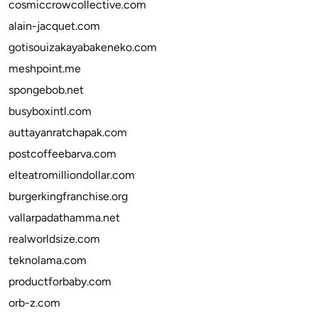
cosmiccrowcollective.com
alain-jacquet.com
gotisouizakayabakeneko.com
meshpoint.me
spongebob.net
busyboxintl.com
auttayanratchapak.com
postcoffeebarva.com
elteatromilliondollar.com
burgerkingfranchise.org
vallarpadathamma.net
realworldsize.com
teknolama.com
productforbaby.com
orb-z.com