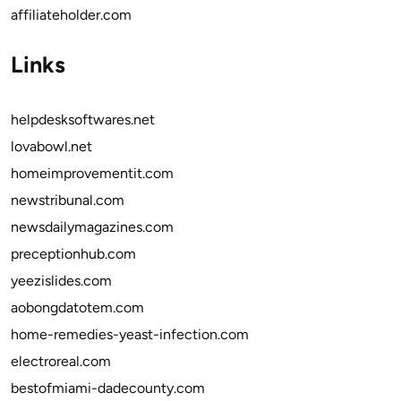
affiliateholder.com
Links
helpdesksoftwares.net
lovabowl.net
homeimprovementit.com
newstribunal.com
newsdailymagazines.com
preceptionhub.com
yeezislides.com
aobongdatotem.com
home-remedies-yeast-infection.com
electroreal.com
bestofmiami-dadecounty.com