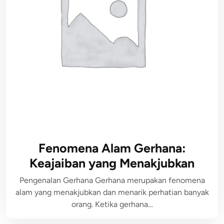
Fenomena Alam Gerhana:
Keajaiban yang Menakjubkan
Pengenalan Gerhana Gerhana merupakan fenomena
alam yang menakjubkan dan menarik perhatian banyak
orang. Ketika gerhana…