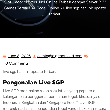
Slot Gacor di Situs Judi Online Terbaik dengan Server PKV
Games Terbaru
>>
Togel Online
>> live sgp hari ini: update
terbaru
June 8, 2026
admin@digitactseed.com
June
admin@digitac
8,
0 Comments
2026
live sgp hari ini: update terbaru
Pengenalan Live SGP
Live SGP merupakan salah satu istilah yang populer di
kalangan para penggemar permainan togel, khususnya di
Indonesia. Singkatan dari “Singapore Pools”, Live SGP
merujuk pada hasil pengundian togel yang dilakukan secara