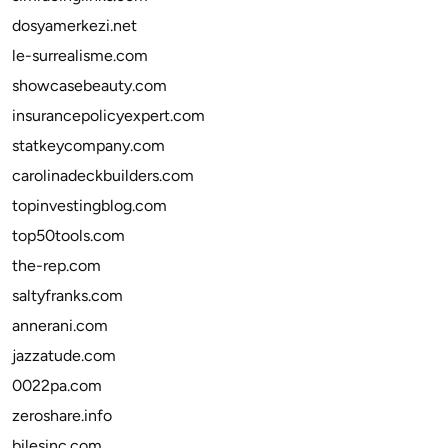
dosyamerkezi.net
le-surrealisme.com
showcasebeauty.com
insurancepolicyexpert.com
statkeycompany.com
carolinadeckbuilders.com
topinvestingblog.com
top50tools.com
the-rep.com
saltyfranks.com
annerani.com
jazzatude.com
0022pa.com
zeroshare.info
bilesinc.com