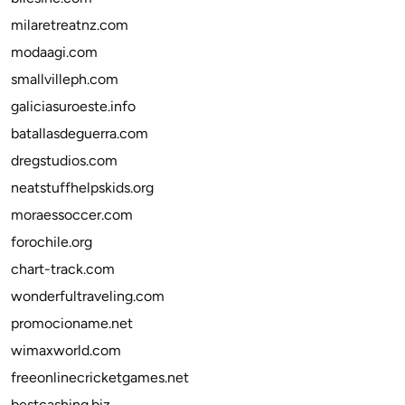
milaretreatnz.com
modaagi.com
smallvilleph.com
galiciasuroeste.info
batallasdeguerra.com
dregstudios.com
neatstuffhelpskids.org
moraessoccer.com
forochile.org
chart-track.com
wonderfultraveling.com
promocioname.net
wimaxworld.com
freeonlinecricketgames.net
bestcashing.biz