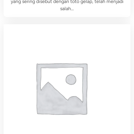
yang sering disebut dengan toto gelap, telah menjadi
salah…