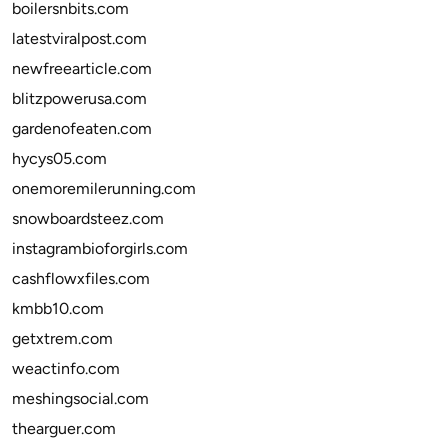
boilersnbits.com
latestviralpost.com
newfreearticle.com
blitzpowerusa.com
gardenofeaten.com
hycys05.com
onemoremilerunning.com
snowboardsteez.com
instagrambioforgirls.com
cashflowxfiles.com
kmbb10.com
getxtrem.com
weactinfo.com
meshingsocial.com
thearguer.com