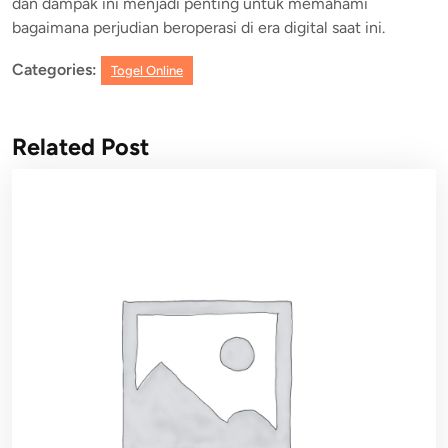
dan dampak ini menjadi penting untuk memahami
bagaimana perjudian beroperasi di era digital saat ini.
Categories:
Togel Online
Related Post