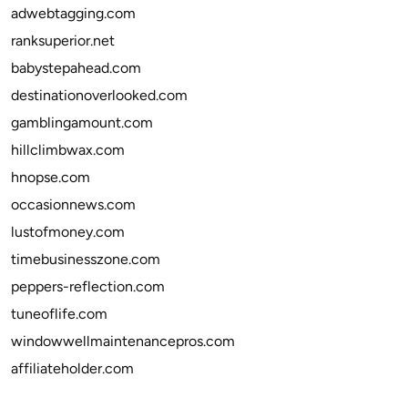
adwebtagging.com
ranksuperior.net
babystepahead.com
destinationoverlooked.com
gamblingamount.com
hillclimbwax.com
hnopse.com
occasionnews.com
lustofmoney.com
timebusinesszone.com
peppers-reflection.com
tuneoflife.com
windowwellmaintenancepros.com
affiliateholder.com