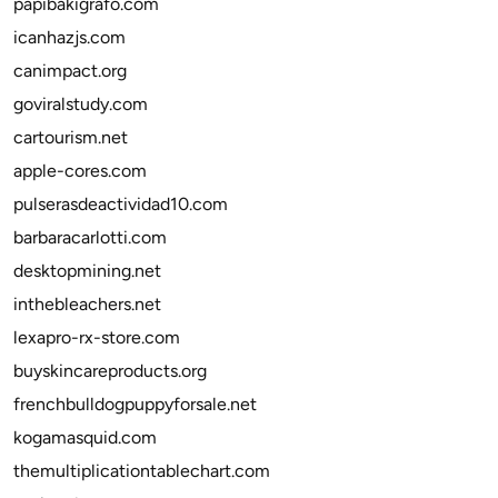
papibakigrafo.com
icanhazjs.com
canimpact.org
goviralstudy.com
cartourism.net
apple-cores.com
pulserasdeactividad10.com
barbaracarlotti.com
desktopmining.net
inthebleachers.net
lexapro-rx-store.com
buyskincareproducts.org
frenchbulldogpuppyforsale.net
kogamasquid.com
themultiplicationtablechart.com