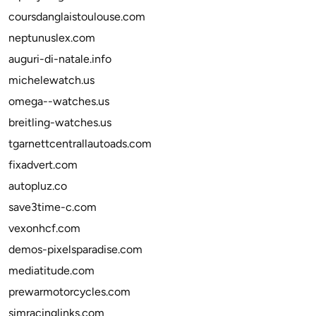
coursdanglaistoulouse.com
neptunuslex.com
auguri-di-natale.info
michelewatch.us
omega--watches.us
breitling-watches.us
tgarnettcentrallautoads.com
fixadvert.com
autopluz.co
save3time-c.com
vexonhcf.com
demos-pixelsparadise.com
mediatitude.com
prewarmotorcycles.com
simracinglinks.com