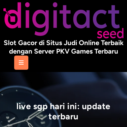
Skip
to
content
Slot Gacor di Situs Judi Online Terbaik
dengan Server PKV Games Terbaru
live sgp hari ini: update
terbaru