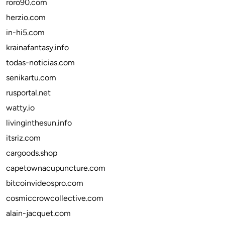
roro90.com
herzio.com
in-hi5.com
krainafantasy.info
todas-noticias.com
senikartu.com
rusportal.net
watty.io
livinginthesun.info
itsriz.com
cargoods.shop
capetownacupuncture.com
bitcoinvideospro.com
cosmiccrowcollective.com
alain-jacquet.com