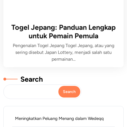
Togel Jepang: Panduan Lengkap
untuk Pemain Pemula
Pengenalan Togel Jepang Togel Jepang, atau yang
sering disebut Japan Lottery, menjadi salah satu
permainan…
Search
Search
Meningkatkan Peluang Menang dalam Wedeqq