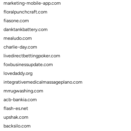
marketing-mobile-app.com
floralpunchcraft.com
fiasone.com
danktankbattery.com
mealudo.com
charlie-day.com
livedirectbettingpoker.com
foxbusinessupdate.com
lovedaddy.org
integrativemedicalmassageplano.com
mrrugwashing.com
acb-bankia.com
flash-es.net
upshak.com
backsilo.com