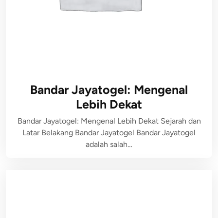
Bandar Jayatogel: Mengenal
Lebih Dekat
Bandar Jayatogel: Mengenal Lebih Dekat Sejarah dan
Latar Belakang Bandar Jayatogel Bandar Jayatogel
adalah salah…