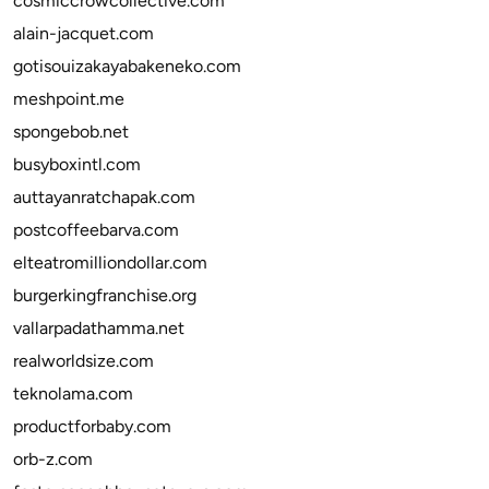
cosmiccrowcollective.com
alain-jacquet.com
gotisouizakayabakeneko.com
meshpoint.me
spongebob.net
busyboxintl.com
auttayanratchapak.com
postcoffeebarva.com
elteatromilliondollar.com
burgerkingfranchise.org
vallarpadathamma.net
realworldsize.com
teknolama.com
productforbaby.com
orb-z.com