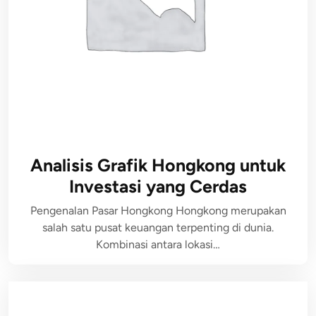
Analisis Grafik Hongkong untuk
Investasi yang Cerdas
Pengenalan Pasar Hongkong Hongkong merupakan
salah satu pusat keuangan terpenting di dunia.
Kombinasi antara lokasi…