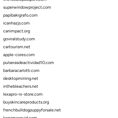
superwindowproject.com
papibakigrafo.com
icanhazjs.com
canimpact.org
goviralstudy.com
cartourism.net
apple-cores.com
pulserasdeactividad10.com
barbaracarlotti.com
desktopmining.net
inthebleachers.net
lexapro-rx-store.com
buyskincareproducts.org
frenchbulldogpuppyforsale.net
kogamasquid.com