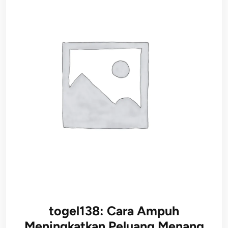
togel138: Cara Ampuh
Meningkatkan Peluang Menang