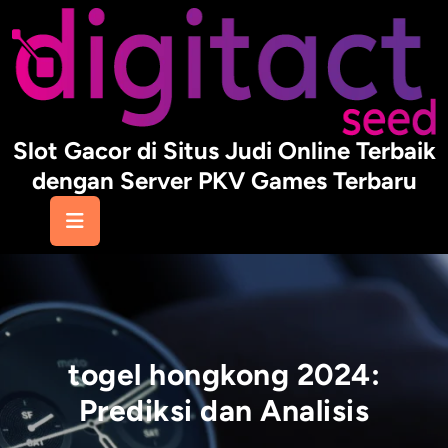
Skip
to
content
Slot Gacor di Situs Judi Online Terbaik
dengan Server PKV Games Terbaru
togel hongkong 2024:
Prediksi dan Analisis