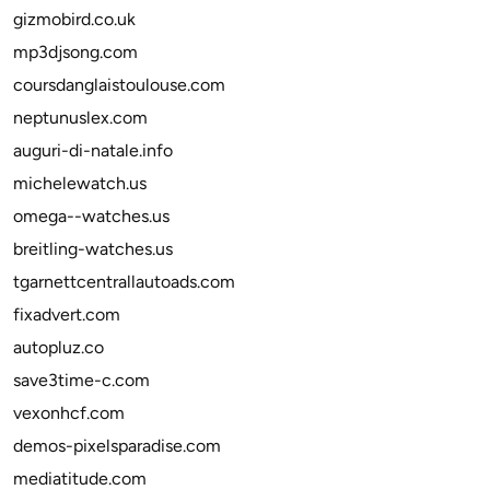
gizmobird.co.uk
mp3djsong.com
coursdanglaistoulouse.com
neptunuslex.com
auguri-di-natale.info
michelewatch.us
omega--watches.us
breitling-watches.us
tgarnettcentrallautoads.com
fixadvert.com
autopluz.co
save3time-c.com
vexonhcf.com
demos-pixelsparadise.com
mediatitude.com