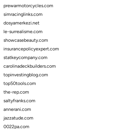
prewarmotorcycles.com
simracinglinks.com
dosyamerkezi.net
le-surrealisme.com
showcasebeauty.com
insurancepolicyexpert.com
statkeycompany.com
carolinadeckbuilders.com
topinvestingblog.com
top50tools.com
the-rep.com
saltyfranks.com
annerani.com
jazzatude.com
0022pa.com