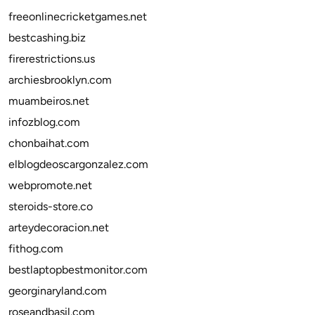
freeonlinecricketgames.net
bestcashing.biz
firerestrictions.us
archiesbrooklyn.com
muambeiros.net
infozblog.com
chonbaihat.com
elblogdeoscargonzalez.com
webpromote.net
steroids-store.co
arteydecoracion.net
fithog.com
bestlaptopbestmonitor.com
georginaryland.com
roseandbasil.com