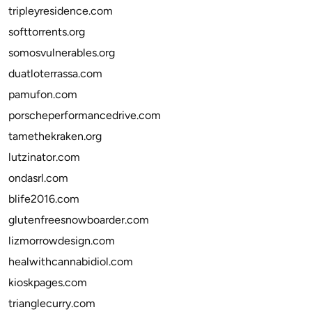
tripleyresidence.com
softtorrents.org
somosvulnerables.org
duatloterrassa.com
pamufon.com
porscheperformancedrive.com
tamethekraken.org
lutzinator.com
ondasrl.com
blife2016.com
glutenfreesnowboarder.com
lizmorrowdesign.com
healwithcannabidiol.com
kioskpages.com
trianglecurry.com