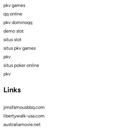
pkv games
qq online
pkv dominoqq
demo slot
situs slot
situs pkv games
pkv
situs poker online
pkv
Links
jimsfamousbbq.com
libertywalk-usa.com
australiamovie.net