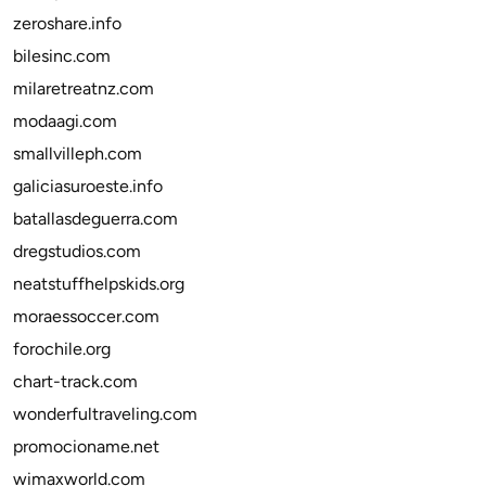
zeroshare.info
bilesinc.com
milaretreatnz.com
modaagi.com
smallvilleph.com
galiciasuroeste.info
batallasdeguerra.com
dregstudios.com
neatstuffhelpskids.org
moraessoccer.com
forochile.org
chart-track.com
wonderfultraveling.com
promocioname.net
wimaxworld.com