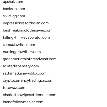
upshak.com
backsilo.com
siviralqq.com
impressionresorthoian.com
bestfreakingclothesever.com
falling-film-evaporator.com
sumuslawfirm.com
nursingprowriters.com
greenmountainthreadwear.com
acutedispensary.com
sattamatkanewsblog.com
cryptocurrencytradingcn.com
totowaz.com
charlestonwipesettlement.com
brandfollowmarket.com